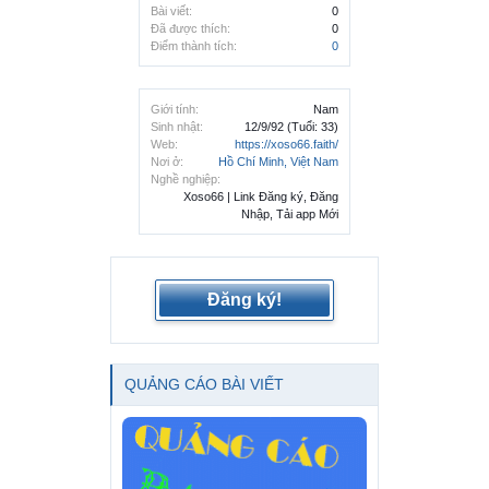
Bài viết:
0
Đã được thích:
0
Điểm thành tích:
0
Giới tính:
Nam
Sinh nhật:
12/9/92
(Tuổi: 33)
Web:
https://xoso66.faith/
Nơi ở:
Hồ Chí Minh, Việt Nam
Nghề nghiệp:
Xoso66 | Link Đăng ký, Đăng
Nhập, Tải app Mới
Đăng ký!
QUẢNG CÁO BÀI VIẾT