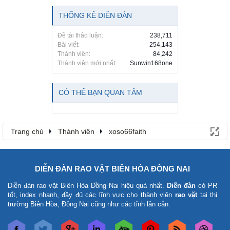
THỐNG KÊ DIỄN ĐÀN
Đề tài thảo luận:
238,711
Bài viết:
254,143
Thành viên:
84,242
Thành viên mới nhất:
Sunwin168one
CÓ THỂ BẠN QUAN TÂM
Trang chủ
Thành viên
xoso66faith
DIỄN ĐÀN RAO VẶT BIÊN HÒA ĐỒNG NAI
Diễn đàn rao vặt Biên Hòa Đồng Nai
hiệu quả nhất.
Diễn đàn
có PR
tốt, index nhanh, đầy đủ các lĩnh vực cho thành viên
rao vặt
tại thị
trường Biên Hòa, Đồng Nai cũng như các tỉnh lân cận.