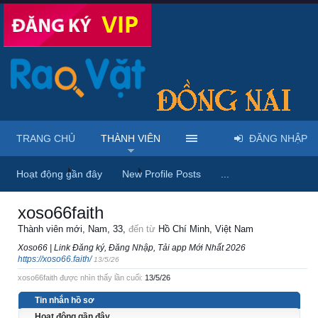
TRANG CHỦ
THÀNH VIÊN
ĐĂNG NHẬP
Trang chủ
Thành viên
xoso66faith
Hoạt động gần đây
New Profile Posts
...
xoso66faith
Thành viên mới
, Nam, 33,
đến từ
Hồ Chí Minh, Việt Nam
Xoso66 | Link Đăng ký, Đăng Nhập, Tải app Mới Nhất 2026
https://xoso66.faith/
13/5/26
xoso66faith được nhìn thấy lần cuối:
13/5/26
Tin nhắn hồ sơ
Hoạt động gần đây