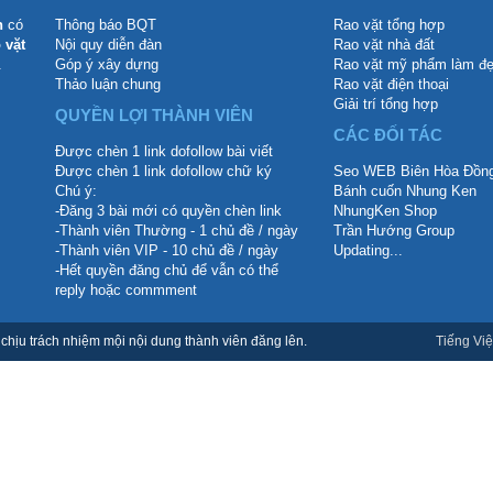
n
có
Thông báo BQT
Rao vặt tổng hợp
 vặt
Nội quy diễn đàn
Rao vặt nhà đất
.
Góp ý xây dựng
Rao vặt mỹ phẩm làm đ
Thảo luận chung
Rao vặt điện thoại
Giải trí tổng hợp
QUYỀN LỢI THÀNH VIÊN
CÁC ĐỐI TÁC
Được chèn 1 link dofollow bài viết
Được chèn 1 link dofollow chữ ký
Seo WEB Biên Hòa Đồng
Chú ý:
Bánh cuốn Nhung Ken
-Đăng 3 bài mới có quyền chèn link
NhungKen Shop
-Thành viên Thường - 1 chủ đề / ngày
Trần Hướng Group
-Thành viên VIP - 10 chủ đề / ngày
Updating...
-Hết quyền đăng chủ để vẫn có thể
reply hoặc commment
hịu trách nhiệm mội nội dung thành viên đăng lên.
Tiếng Việ