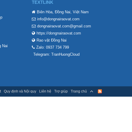
TEXTLINK
Biên Hòa, Đồng Nai, Việt Nam
ẹp
info@dongnairaovat.com
dongnairaovat.com@gmail.com
https://dongnairaovat.com
Rao vặt Đồng Nai
 Nai
Zalo: 0937 734 799
Telegram: TranHuongCloud
t
Quy định và Nội quy
Liên hệ
Trợ giúp
Trang chủ