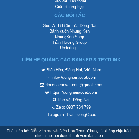
Rao vặt điện thoại
Giải trí tổng hợp
CÁC ĐỐI TÁC
Seo WEB Biên Hòa Đồng Nai
Bánh cuốn Nhung Ken
NhungKen Shop
Trần Hướng Group
Updating...
LIÊN HỆ QUẢNG CÁO BANNER & TEXTLINK
Biên Hòa, Đồng Nai, Việt Nam
info@dongnairaovat.com
dongnairaovat.com@gmail.com
https://dongnairaovat.com
Rao vặt Đồng Nai
Zalo: 0937 734 799
Telegram: TranHuongCloud
Phát triển bởi
Diễn đàn rao vặt Biên Hòa
Team. Chúng tôi không chịu trách
nhiệm mội nội dung thành viên đăng lên.