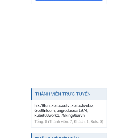
THÀNH VIÊN TRỰC TUYẾN
hlx79fun
xoilacxotv
xoilaclivebiz
,
,
,
Go88nlcom
ungrodusear1974
,
,
kubet88work1
79king9barvn
,
Tổng: 8 (Thành viên: 7, Khách: 1, Bots: 0)