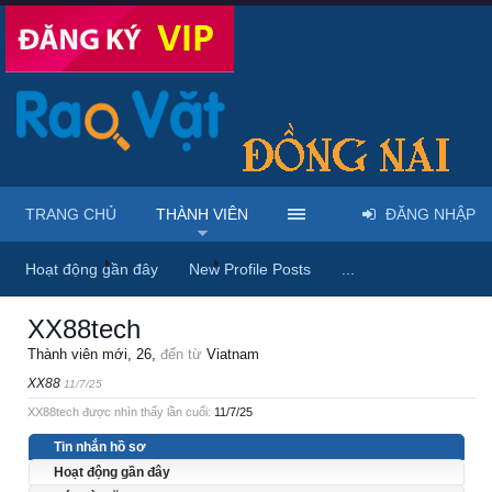
TRANG CHỦ
THÀNH VIÊN
ĐĂNG NHẬP
Trang chủ
Thành viên
XX88tech
Hoạt động gần đây
New Profile Posts
...
XX88tech
Thành viên mới
, 26,
đến từ
Viatnam
XX88
11/7/25
XX88tech được nhìn thấy lần cuối:
11/7/25
Tin nhắn hồ sơ
Hoạt động gần đây