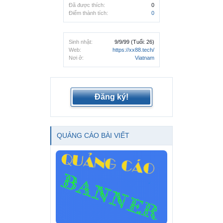
Đã được thích:
0
Điểm thành tích:
0
Sinh nhật:
9/9/99
(Tuổi: 26)
Web:
https://xx88.tech/
Nơi ở:
Viatnam
Đăng ký!
QUẢNG CÁO BÀI VIẾT