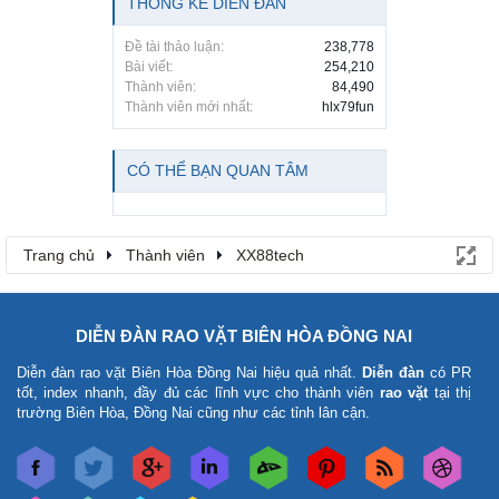
THỐNG KÊ DIỄN ĐÀN
Đề tài thảo luận:
238,778
Bài viết:
254,210
Thành viên:
84,490
Thành viên mới nhất:
hlx79fun
CÓ THỂ BẠN QUAN TÂM
Trang chủ
Thành viên
XX88tech
DIỄN ĐÀN RAO VẶT BIÊN HÒA ĐỒNG NAI
Diễn đàn rao vặt Biên Hòa Đồng Nai
hiệu quả nhất.
Diễn đàn
có PR
tốt, index nhanh, đầy đủ các lĩnh vực cho thành viên
rao vặt
tại thị
trường Biên Hòa, Đồng Nai cũng như các tỉnh lân cận.