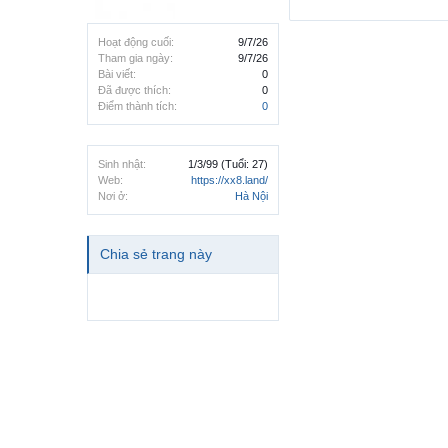
Hoạt động cuối:
9/7/26
Tham gia ngày:
9/7/26
Bài viết:
0
Đã được thích:
0
Điểm thành tích:
0
Sinh nhật:
1/3/99
(Tuổi: 27)
Web:
https://xx8.land/
Nơi ở:
Hà Nội
Chia sẻ trang này