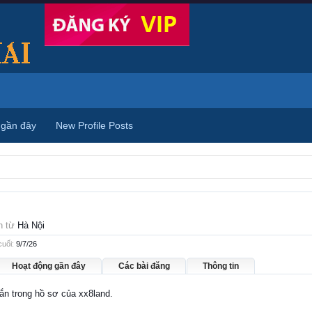
 gần đây
New Profile Posts
n từ
Hà Nội
cuối:
9/7/26
Hoạt động gần đây
Các bài đăng
Thông tin
hắn trong hồ sơ của xx8land.