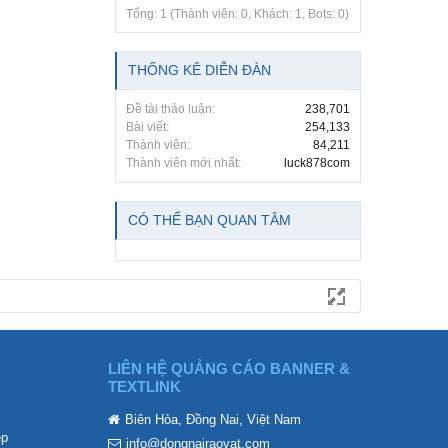
Tổng: 1 (Thành viên: 0, Khách: 1, Bots: 0)
THỐNG KÊ DIỄN ĐÀN
Đề tài thảo luận:
238,701
Bài viết:
254,133
Thành viên:
84,211
Thành viên mới nhất:
luck878com
CÓ THỂ BẠN QUAN TÂM
LIÊN HỆ QUẢNG CÁO BANNER &
TEXTLINK
Biên Hòa, Đồng Nai, Việt Nam
ẹp
info@dongnairaovat.com