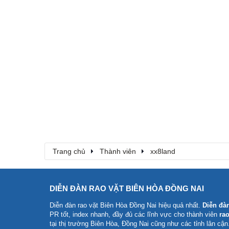
Trang chủ
Thành viên
xx8land
DIỄN ĐÀN RAO VẶT BIÊN HÒA ĐỒNG NAI
Diễn đàn rao vặt Biên Hòa Đồng Nai
hiệu quả nhất.
Diễn đà
PR tốt, index nhanh, đầy đủ các lĩnh vực cho thành viên
rao
tại thị trường Biên Hòa, Đồng Nai cũng như các tỉnh lân cận