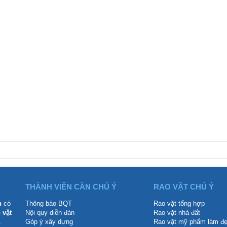
THÀNH VIÊN CẦN CHÚ Ý
RAO VẶT CHÚ Ý
n
có
Thông báo BQT
Rao vặt tổng hợp
 vặt
Nội quy diễn đàn
Rao vặt nhà đất
.
Góp ý xây dựng
Rao vặt mỹ phẩm làm đ