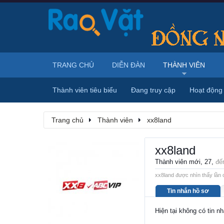
TRANG CHỦ
DIỄN ĐÀN
THÀNH VIÊN
Thành viên tiêu biểu
Đang truy cập
Hoạt động
Trang chủ
Thành viên
xx8land
xx8land
Thành viên mới
, 27,
đế
xx8land được nhìn thấy lần 
Tin nhắn hồ sơ
Hiện tại không có tin n