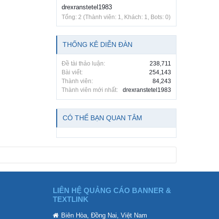
drexranstetel1983
Tổng: 2 (Thành viên: 1, Khách: 1, Bots: 0)
THỐNG KÊ DIỄN ĐÀN
Đề tài thảo luận:
238,711
Bài viết:
254,143
Thành viên:
84,243
Thành viên mới nhất:
drexranstetel1983
CÓ THỂ BẠN QUAN TÂM
LIÊN HỆ QUẢNG CÁO BANNER &
TEXTLINK
Biên Hòa, Đồng Nai, Việt Nam