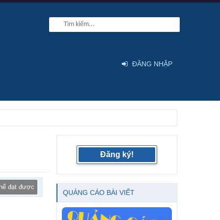
ĐĂNG NHẬP
Đăng ký!
thể đạt được
QUẢNG CÁO BÀI VIẾT