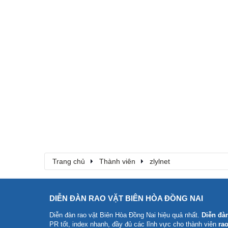
Trang chủ
Thành viên
zlylnet
DIỄN ĐÀN RAO VẶT BIÊN HÒA ĐỒNG NAI
Diễn đàn rao vặt Biên Hòa Đồng Nai
hiệu quả nhất.
Diễn đà
PR tốt, index nhanh, đầy đủ các lĩnh vực cho thành viên
rao