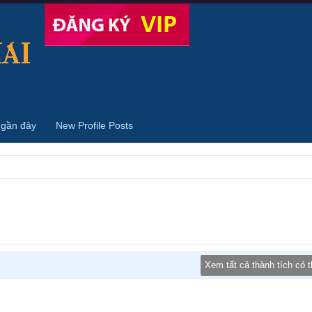
 gần đây
New Profile Posts
Xem tất cả thành tích có 