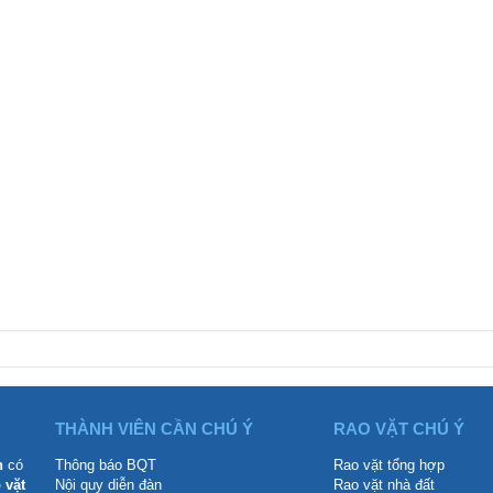
THÀNH VIÊN CẦN CHÚ Ý
RAO VẶT CHÚ Ý
n
có
Thông báo BQT
Rao vặt tổng hợp
 vặt
Nội quy diễn đàn
Rao vặt nhà đất