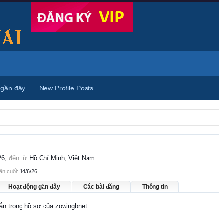
 gần đây
New Profile Posts
26,
đến từ
Hồ Chí Minh, Việt Nam
ần cuối:
14/6/26
Hoạt động gần đây
Các bài đăng
Thông tin
hắn trong hồ sơ của zowingbnet.