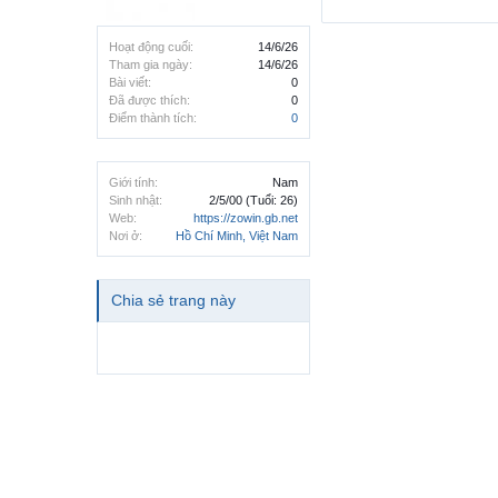
Hoạt động cuối:
14/6/26
Tham gia ngày:
14/6/26
Bài viết:
0
Đã được thích:
0
Điểm thành tích:
0
Giới tính:
Nam
Sinh nhật:
2/5/00
(Tuổi: 26)
Web:
https://zowin.gb.net
Nơi ở:
Hồ Chí Minh, Việt Nam
Chia sẻ trang này