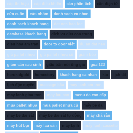
cáp tín hiệu
cáp điều khiển
cân phân tích
cân điện tử
cửa cuốn
cửa nhôm
danh sach ca nhan
danh sach khach hang
dat nen bao loc
database khach hang
dich vu diet con trung
dieu hoa am tran
door to door việt
du an dat nen
giá pallet nhựa
giá pallet nhựa cũ
giảm béo
giảm cân sau sinh
giấu trần nối ống gió
goal123
herokidgold
homestory
khach hang ca nhan
kto
lịch tết
lịch độc quyền
massage bầu
may lanh am tran
may lanh giau tran
may lau san
menu da cao cấp
mua pallet nhựa
mua pallet nhựa cũ
máy bẻ đai
máy bẻ đai sắt
máy bẻ đai sắt tự động
máy chà sàn
máy hút bụi
máy lau sàn
máy lạnh
máy lạnh cassette