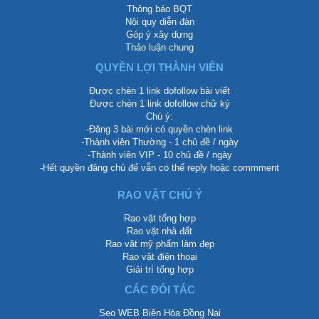
Thông báo BQT
Nội quy diễn đàn
Góp ý xây dựng
Thảo luận chung
QUYỀN LỢI THÀNH VIÊN
Được chèn 1 link dofollow bài viết
Được chèn 1 link dofollow chữ ký
Chú ý:
-Đăng 3 bài mới có quyền chèn link
-Thành viên Thường - 1 chủ đề / ngày
-Thành viên VIP - 10 chủ đề / ngày
-Hết quyền đăng chủ để vẫn có thể reply hoặc commment
RAO VẶT CHÚ Ý
Rao vặt tổng hợp
Rao vặt nhà đất
Rao vặt mỹ phẩm làm đẹp
Rao vặt điện thoại
Giải trí tổng hợp
CÁC ĐỐI TÁC
Seo WEB Biên Hòa Đồng Nai