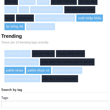
tiền ảo
tài chính
tủ bếp
tủ bếp hiện đại
tủ bếp đẹp
vui123
vwin
vận chuyển quốc tế
vật liệu cách nhiệt
wine
winelover
xe quet rac cong nghiep
xuất nhập khẩu
áo bóng đá
điều hòa âm trần
Trending
These are 10 trending tags recently.
combo nội thất
giá tốt hợp lí
hàng chính hãng
máy lạnh treo tường
máy lạnh treo tường giá rẻ tphcm
pallet nhựa
pallet nhựa cũ
pallet nhựa giá rẻ
pallet nhựa xuất khẩu
sẵn kho số lượng lớn
Search by tag
Tags: