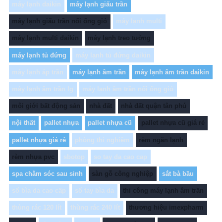
máy lạnh daikin
máy lạnh giấu trần
máy lạnh giấu trần nối ống gió
máy lạnh multi
máy lạnh multi daikin
máy lạnh treo tường
máy lạnh tủ đứng
máy lạnh tủ đứng daikin
máy lạnh áp trần
máy lạnh âm trần
máy lạnh âm trần daikin
máy lạnh âm trần lg
máy lạnh âm trần nối ống gió
môi giới bất động sản
nhà đất
nhà đất quận tân phú
nội thất
pallet nhựa
pallet nhựa cũ
pallet nhựa cũ giá rẻ
pallet nhựa giá rẻ
phòng thí nghiệm
rèm ngăn lạnh
rèm nhựa pvc
sbotop
so tay da cao cap
spa chăm sóc sau sinh
sàn gỗ công nghiệp
sắt bà bầu
sổ bìa da cao cấp
sổ tay bìa da
thi công máy lạnh âm trần
thùng rác 120 lít
thùng rác 240 lít
thương hiệu imexpharm