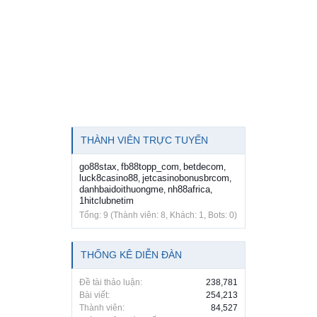
THÀNH VIÊN TRỰC TUYẾN
go88stax
fb88topp_com
betdecom
,
,
,
luck8casino88
jetcasinobonusbrcom
,
,
danhbaidoithuongme
nh88africa
,
,
1hitclubnetim
Tổng: 9 (Thành viên: 8, Khách: 1, Bots: 0)
THỐNG KÊ DIỄN ĐÀN
Đề tài thảo luận:
238,781
Bài viết:
254,213
Thành viên:
84,527