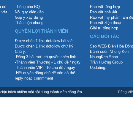
n
có
Thông báo BQT
Rao vặt tổng hợp
 vặt
Nội quy diễn đàn
Rao vặt nhà đất
.
Góp ý xây dựng
Rao vặt mỹ phẩm làm đ
Thảo luận chung
Rao vặt điện thoại
Giải trí tổng hợp
QUYỀN LỢI THÀNH VIÊN
CÁC ĐỐI TÁC
Được chèn 1 link dofollow bài viết
Được chèn 1 link dofollow chữ ký
Seo WEB Biên Hòa Đồng
Chú ý:
Bánh cuốn Nhung Ken
-Đăng 3 bài mới có quyền chèn link
NhungKen Shop
-Thành viên Thường - 1 chủ đề / ngày
Trần Hướng Group
-Thành viên VIP - 10 chủ đề / ngày
Updating...
-Hết quyền đăng chủ để vẫn có thể
reply hoặc commment
hịu trách nhiệm mội nội dung thành viên đăng lên.
Tiếng Việ