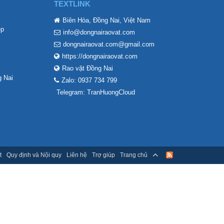
TEXTLINK
Biên Hòa, Đồng Nai, Việt Nam
ẹp
info@dongnairaovat.com
dongnairaovat.com@gmail.com
https://dongnairaovat.com
Rao vặt Đồng Nai
 Nai
Zalo: 0937 734 799
Telegram: TranHuongCloud
t
Quy định và Nội quy
Liên hệ
Trợ giúp
Trang chủ