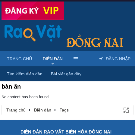
TRANG CHỦ
DIỄN ĐÀN
ĐĂNG NHẬP
Trang chủ
Diễn đàn
Tags
Tìm kiếm diễn đàn
Bài viết gần đây
bàn ăn
No content has been found.
Trang chủ
Diễn đàn
Tags
DIỄN ĐÀN RAO VẶT BIÊN HÒA ĐỒNG NAI