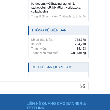
betdecom
w88trading
aghgin1
,
,
,
raykobetgiris9
hlx79fun
xoilacxotv
,
,
,
xoilaclivebiz
Tổng: 8 (Thành viên: 7, Khách: 1, Bots: 0)
THỐNG KÊ DIỄN ĐÀN
Đề tài thảo luận:
238,778
Bài viết:
254,210
Thành viên:
84,493
Thành viên mới nhất:
w88trading
CÓ THỂ BẠN QUAN TÂM
LIÊN HỆ QUẢNG CÁO BANNER &
TEXTLINK