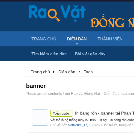
TRANG CHỦ
DIỄN ĐÀN
THÀNH VIÊN
Tìm kiếm diễn đàn
Bài viết gần đây
Trang chủ
Diễn đàn
Tags
banner
These are all contents from Rao vặt Đồng Nai – Diễn đàn mua bán, 
In băng rôn - banner tại Phan 
Toàn quốc
Với thế là hệ thống máy in Hiflex - in bạt - in băng rôn qu
Chủ đề bởi:
alothietke_17
,
13/5/26
, 0 lần trả lời, trong diễ