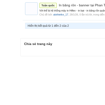
In băng rôn - banner tại Phan 
Toàn quốc
Với thế là hệ thống máy in Hiflex - in bạt - in băng rôn qu
Chủ đề bởi:
alothietke_17
,
28/1/26
, 0 lần trả lời, trong diễ
Hiển thị kết quả từ 1 đến 2 của 2
Chia sẻ trang này