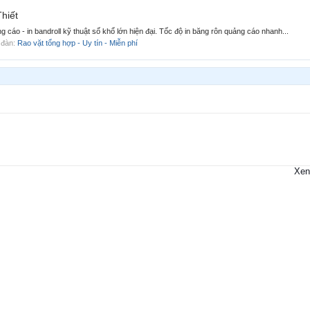
Thiết
ảng cáo - in bandroll kỹ thuật số khổ lớn hiện đại. Tốc độ in băng rôn quảng cáo nhanh...
n đàn:
Rao vặt tổng hợp - Uy tín - Miễn phí
Xen