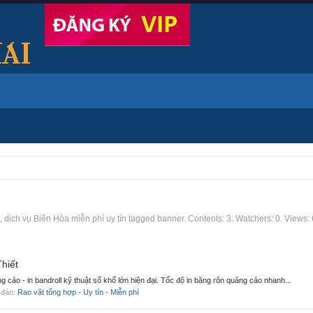
dịch vụ Biên Hòa miễn phí uy tín tagged banner. Contents: 3. Watchers: 0. Views: 
Thiết
ảng cáo - in bandroll kỹ thuật số khổ lớn hiện đại. Tốc độ in băng rôn quảng cáo nhanh...
n đàn:
Rao vặt tổng hợp - Uy tín - Miễn phí