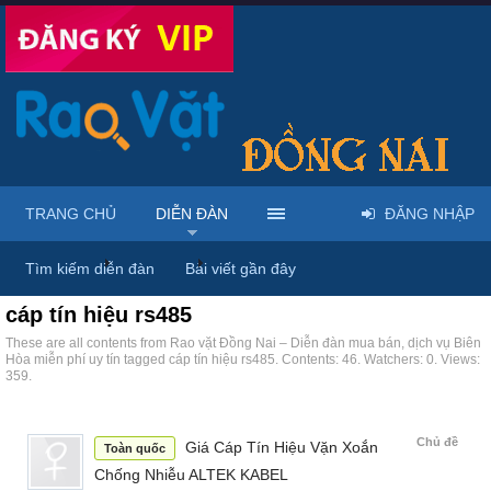
TRANG CHỦ
DIỄN ĐÀN
ĐĂNG NHẬP
Trang chủ
Diễn đàn
Tags
Tìm kiếm diễn đàn
Bài viết gần đây
cáp tín hiệu rs485
These are all contents from Rao vặt Đồng Nai – Diễn đàn mua bán, dịch vụ Biên
Hòa miễn phí uy tín tagged cáp tín hiệu rs485. Contents: 46. Watchers: 0. Views:
359.
Chủ đề
Giá Cáp Tín Hiệu Vặn Xoắn
Toàn quốc
Chống Nhiễu ALTEK KABEL