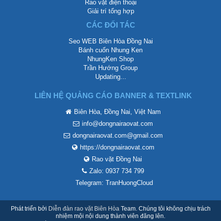
Rao vặt điện thoại
Giải trí tổng hợp
CÁC ĐỐI TÁC
Seo WEB Biên Hòa Đồng Nai
Bánh cuốn Nhung Ken
NhungKen Shop
Trần Hướng Group
Updating...
LIÊN HỆ QUẢNG CÁO BANNER & TEXTLINK
Biên Hòa, Đồng Nai, Việt Nam
info@dongnairaovat.com
dongnairaovat.com@gmail.com
https://dongnairaovat.com
Rao vặt Đồng Nai
Zalo: 0937 734 799
Telegram: TranHuongCloud
Phát triển bởi
Diễn đàn rao vặt Biên Hòa
Team. Chúng tôi không chịu trách
nhiệm mội nội dung thành viên đăng lên.