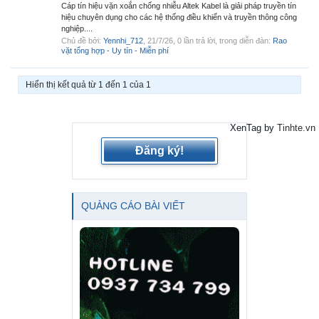
Cáp tín hiệu vặn xoắn chống nhiễu Altek Kabel là giải pháp truyền tín
hiệu chuyên dụng cho các hệ thống điều khiển và truyền thông công
nghiệp....
Chủ đề bởi:
Yennhi_712
,
21/7/26
, 0 lần trả lời, trong diễn đàn:
Rao
vặt tổng hợp - Uy tín - Miễn phí
Hiển thị kết quả từ 1 đến 1 của 1
XenTag by
Tinhte.vn
Đăng ký!
QUẢNG CÁO BÀI VIẾT