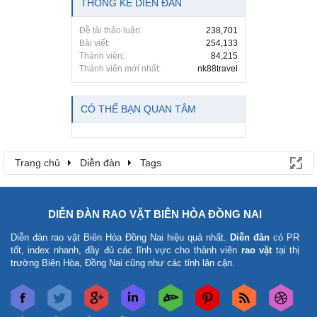
THỐNG KÊ DIỄN ĐÀN
Đề tài thảo luận:
238,701
Bài viết:
254,133
Thành viên:
84,215
Thành viên mới nhất:
nk88travel
CÓ THỂ BẠN QUAN TÂM
Trang chủ
Diễn đàn
Tags
DIỄN ĐÀN RAO VẶT BIÊN HÒA ĐỒNG NAI
Diễn đàn rao vặt Biên Hòa Đồng Nai
hiệu quả nhất.
Diễn đàn
có PR
tốt, index nhanh, đầy đủ các lĩnh vực cho thành viên
rao vặt
tại thị
trường Biên Hòa, Đồng Nai cũng như các tỉnh lân cận.