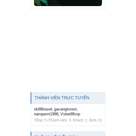
THÀNH VIÊN TRỰC TUYẾN
nk88travel
gavangtvrest
,
,
naroperni1986
Vsbet86vip
,
Tổng: 5 (Thành viên: 4, Khách: 1, Bots: 0)