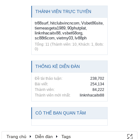
THÀNH VIÊN TRỰC TUYẾN
tr88surf
hitclubvincncom
Vsbet86site
,
,
,
tiemeasgeta1989
90phutplat
,
,
linknhacaitx88
vsbet68org
,
,
sc88t6com
vietmy03
lv88ph
,
,
Tổng: 11 (Thành viên: 10, Khách: 1, Bots:
0)
THỐNG KÊ DIỄN ĐÀN
Đề tài thảo luận:
238,702
Bài viết:
254,134
Thành viên:
84,222
Thành viên mới nhất:
linknhacaitx88
CÓ THỂ BẠN QUAN TÂM
Trang chủ
Diễn đàn
Tags