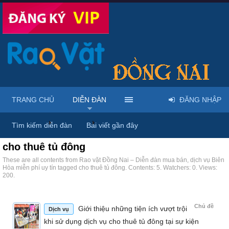
TRANG CHỦ
DIỄN ĐÀN
ĐĂNG NHẬP
Trang chủ
Diễn đàn
Tags
Tìm kiếm diễn đàn
Bài viết gần đây
cho thuê tủ đông
These are all contents from Rao vặt Đồng Nai – Diễn đàn mua bán, dịch vụ Biên
Hòa miễn phí uy tín tagged cho thuê tủ đông. Contents: 5. Watchers: 0. Views:
200.
Chủ đề
Giới thiệu những tiện ích vượt trội
Dịch vụ
khi sử dụng dịch vụ cho thuê tủ đông tại sự kiện