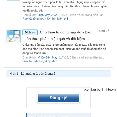
Với nguồn ngân sách phải lo liệu cho nhiều hạng mục cùng lúc để
tạo nên một sự kiện – gian hàng triển lãm thực phẩm chuyên nghiệp
và đẳng cấp để...
Chủ đề bởi:
Điện Máy Vi Co
,
16/5/26
, 0 lần trả lời, trong diễn đàn:
Rao vặt tổng hợp - Uy tín - Miễn phí
Chủ đề
Cho thuê tủ đông nắp dở - Bảo
Dịch vụ
quản thực phẩm hiệu quả và tiết kiệm
Giữa nhu cầu bảo quản thực phẩm ngày càng cao, đặc biệt trong
các mô hình kinh doanh linh hoạt, dịch vụ cho thuê tủ đông nắp dở
đang trở thành lựa...
Chủ đề bởi:
Vi Co Điện Máy
,
11/4/26
, 0 lần trả lời, trong diễn đàn:
Giới thiệu dịch vụ & địa điểm
Hiển thị kết quả từ 1 đến 2 của 2
XenTag by
Tinhte.vn
Đăng ký!