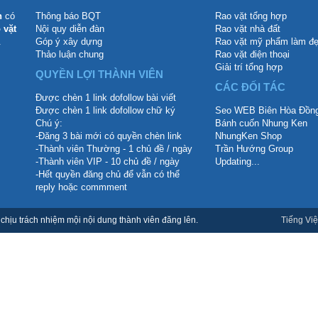
n
có
Thông báo BQT
Rao vặt tổng hợp
 vặt
Nội quy diễn đàn
Rao vặt nhà đất
.
Góp ý xây dựng
Rao vặt mỹ phẩm làm đ
Thảo luận chung
Rao vặt điện thoại
Giải trí tổng hợp
QUYỀN LỢI THÀNH VIÊN
CÁC ĐỐI TÁC
Được chèn 1 link dofollow bài viết
Được chèn 1 link dofollow chữ ký
Seo WEB Biên Hòa Đồng
Chú ý:
Bánh cuốn Nhung Ken
-Đăng 3 bài mới có quyền chèn link
NhungKen Shop
-Thành viên Thường - 1 chủ đề / ngày
Trần Hướng Group
-Thành viên VIP - 10 chủ đề / ngày
Updating...
-Hết quyền đăng chủ để vẫn có thể
reply hoặc commment
hịu trách nhiệm mội nội dung thành viên đăng lên.
Tiếng Việ