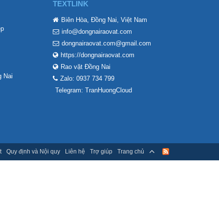
TEXTLINK
Biên Hòa, Đồng Nai, Việt Nam
ẹp
info@dongnairaovat.com
dongnairaovat.com@gmail.com
https://dongnairaovat.com
Rao vặt Đồng Nai
 Nai
Zalo: 0937 734 799
Telegram: TranHuongCloud
t
Quy định và Nội quy
Liên hệ
Trợ giúp
Trang chủ