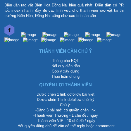
Diễn đàn rao vặt Biên Hòa Đồng Nai
hiệu quả nhất.
Diễn đàn
có PR
tốt, index nhanh, đầy đủ các lĩnh vực cho thành viên
rao vặt
tại thị
trường Biên Hòa, Đồng Nai cũng như các tỉnh lân cận.
THÀNH VIÊN CẦN CHÚ Ý
Thông báo BQT
Nội quy diễn đàn
Góp ý xây dựng
Thảo luận chung
QUYỀN LỢI THÀNH VIÊN
Được chèn 1 link dofollow bài viết
Được chèn 1 link dofollow chữ ký
Chú ý:
-Đăng 3 bài mới có quyền chèn link
-Thành viên Thường - 1 chủ đề / ngày
-Thành viên VIP - 10 chủ đề / ngày
-Hết quyền đăng chủ để vẫn có thể reply hoặc commment