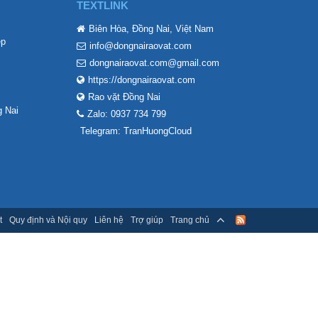
TEXTLINK
Biên Hòa, Đồng Nai, Việt Nam
ẹp
info@dongnairaovat.com
dongnairaovat.com@gmail.com
https://dongnairaovat.com
Rao vặt Đồng Nai
 Nai
Zalo: 0937 734 799
Telegram: TranHuongCloud
t
Quy định và Nội quy
Liên hệ
Trợ giúp
Trang chủ