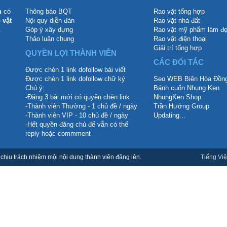
n
có
Thông báo BQT
Rao vặt tổng hợp
 vặt
Nội quy diễn đàn
Rao vặt nhà đất
.
Góp ý xây dựng
Rao vặt mỹ phẩm làm đ
Thảo luận chung
Rao vặt điện thoại
Giải trí tổng hợp
QUYỀN LỢI THÀNH VIÊN
CÁC ĐỐI TÁC
Được chèn 1 link dofollow bài viết
Được chèn 1 link dofollow chữ ký
Seo WEB Biên Hòa Đồng
Chú ý:
Bánh cuốn Nhung Ken
-Đăng 3 bài mới có quyền chèn link
NhungKen Shop
-Thành viên Thường - 1 chủ đề / ngày
Trần Hướng Group
-Thành viên VIP - 10 chủ đề / ngày
Updating...
-Hết quyền đăng chủ để vẫn có thể
reply hoặc commment
hịu trách nhiệm mội nội dung thành viên đăng lên.
Tiếng Việ