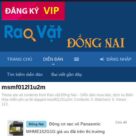
TRANG CHỦ
DIỄN ĐÀN
ĐĂNG NHẬP
Trang chủ
Diễn đàn
Tags
Tìm kiếm diễn đàn
Bài viết gần đây
msmf012l1u2m
These are all contents from Rao vặt Đồng Nai – Diễn đàn mua bán, dịch vụ Biên
Hòa miễn phí uy tín tagged msmf012l1u2m. Contents: 3. Watchers: 0. Views:
113.
Chủ đề
Động cơ sẹc vô Panasonic
Đồng Nai
MHME152G1G giá ưu đãi trên thị trường