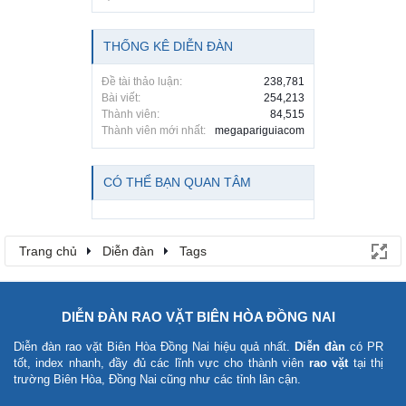
THỐNG KÊ DIỄN ĐÀN
Đề tài thảo luận:
238,781
Bài viết:
254,213
Thành viên:
84,515
Thành viên mới nhất:
megapariguiacom
CÓ THỂ BẠN QUAN TÂM
Trang chủ
Diễn đàn
Tags
DIỄN ĐÀN RAO VẶT BIÊN HÒA ĐỒNG NAI
Diễn đàn rao vặt Biên Hòa Đồng Nai
hiệu quả nhất.
Diễn đàn
có PR
tốt, index nhanh, đầy đủ các lĩnh vực cho thành viên
rao vặt
tại thị
trường Biên Hòa, Đồng Nai cũng như các tỉnh lân cận.