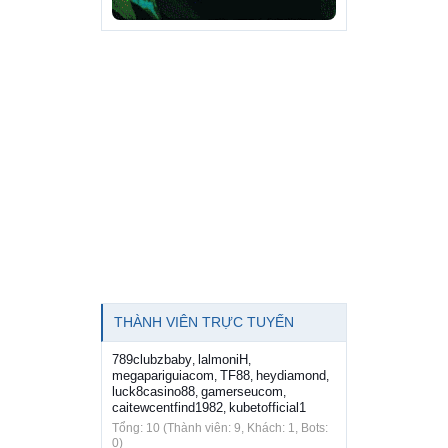
THÀNH VIÊN TRỰC TUYẾN
789clubzbaby
lalmoniH
,
,
megapariguiacom
TF88
heydiamond
,
,
,
luck8casino88
gamerseucom
,
,
caitewcentfind1982
kubetofficial1
,
Tổng: 10 (Thành viên: 9, Khách: 1, Bots:
0)