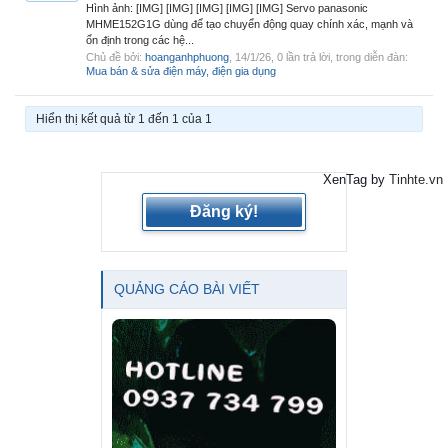
Hình ảnh: [IMG] [IMG] [IMG] [IMG] [IMG] Servo panasonic
MHME152G1G dùng để tạo chuyển động quay chính xác, mạnh và
ổn định trong các hệ...
Chủ đề bởi:
hoanganhphuong
,
14/1/26
, 0 lần trả lời, trong diễn đàn:
Mua bán & sửa điện máy, điện gia dụng
Hiển thị kết quả từ 1 đến 1 của 1
XenTag by
Tinhte.vn
Đăng ký!
QUẢNG CÁO BÀI VIẾT