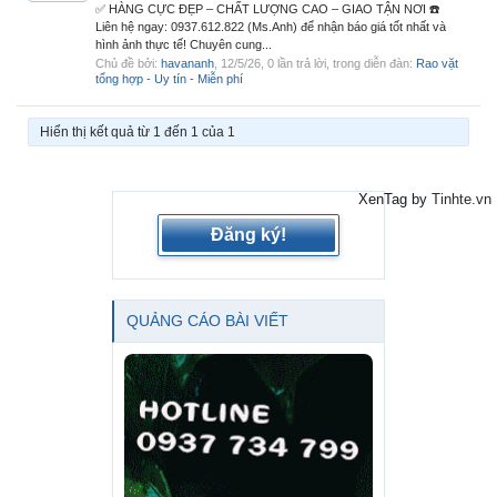
✅ HÀNG CỰC ĐẸP – CHẤT LƯỢNG CAO – GIAO TẬN NƠI ☎️
Liên hệ ngay: 0937.612.822 (Ms.Anh) để nhận báo giá tốt nhất và
hình ảnh thực tế! Chuyên cung...
Chủ đề bởi:
havananh
,
12/5/26
, 0 lần trả lời, trong diễn đàn:
Rao vặt
tổng hợp - Uy tín - Miễn phí
Hiển thị kết quả từ 1 đến 1 của 1
XenTag by
Tinhte.vn
Đăng ký!
QUẢNG CÁO BÀI VIẾT