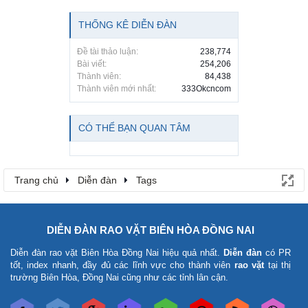
THỐNG KÊ DIỄN ĐÀN
Đề tài thảo luận:
238,774
Bài viết:
254,206
Thành viên:
84,438
Thành viên mới nhất:
333Okcncom
CÓ THỂ BẠN QUAN TÂM
Trang chủ
Diễn đàn
Tags
DIỄN ĐÀN RAO VẶT BIÊN HÒA ĐỒNG NAI
Diễn đàn rao vặt Biên Hòa Đồng Nai
hiệu quả nhất.
Diễn đàn
có PR
tốt, index nhanh, đầy đủ các lĩnh vực cho thành viên
rao vặt
tại thị
trường Biên Hòa, Đồng Nai cũng như các tỉnh lân cận.