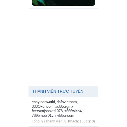
THÀNH VIÊN TRỰC TUYẾN
easyloanworld
dafavietnam
,
,
333Okcncom
ad88orgmx
,
,
fectsenjohnkit1978
s666wien4
,
,
789bmobi01vn
vk8cncom
,
Tổng: 9 (Thành viên: 8, Khách: 1, Bots: 0)