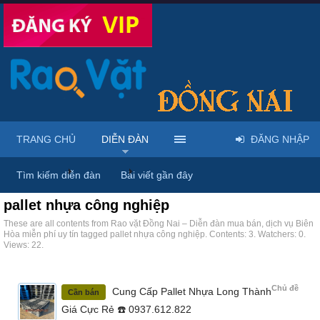
TRANG CHỦ
DIỄN ĐÀN
ĐĂNG NHẬP
Trang chủ
Diễn đàn
Tags
Tìm kiếm diễn đàn
Bài viết gần đây
pallet nhựa công nghiệp
These are all contents from Rao vặt Đồng Nai – Diễn đàn mua bán, dịch vụ Biên
Hòa miễn phí uy tín tagged pallet nhựa công nghiệp. Contents: 3. Watchers: 0.
Views: 22.
Chủ đề
Cung Cấp Pallet Nhựa Long Thành
Cần bán
Giá Cực Rẻ ☎️ 0937.612.822