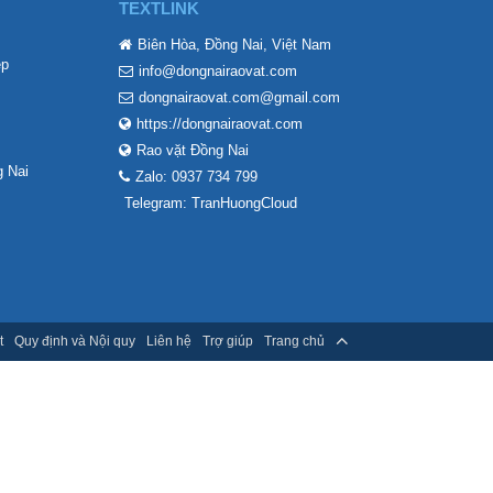
TEXTLINK
Biên Hòa, Đồng Nai, Việt Nam
ẹp
info@dongnairaovat.com
dongnairaovat.com@gmail.com
https://dongnairaovat.com
Rao vặt Đồng Nai
 Nai
Zalo: 0937 734 799
Telegram: TranHuongCloud
t
Quy định và Nội quy
Liên hệ
Trợ giúp
Trang chủ