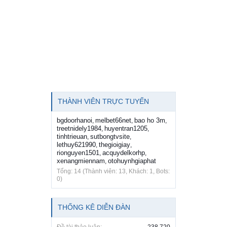
THÀNH VIÊN TRỰC TUYẾN
bgdoorhanoi
melbet66net
bao ho 3m
,
,
,
treetnidely1984
huyentran1205
,
,
tinhtrieuan
sutbongtvsite
,
,
lethuy621990
thegioigiay
,
,
rionguyen1501
acquydelkorhp
,
,
xenangmiennam
otohuynhgiaphat
,
Tổng: 14 (Thành viên: 13, Khách: 1, Bots:
0)
THỐNG KÊ DIỄN ĐÀN