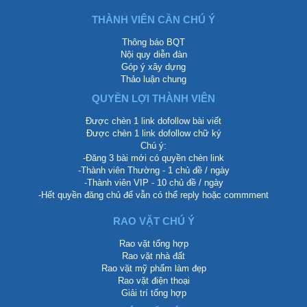
THÀNH VIÊN CẦN CHÚ Ý
Thông báo BQT
Nội quy diễn đàn
Góp ý xây dựng
Thảo luận chung
QUYỀN LỢI THÀNH VIÊN
Được chèn 1 link dofollow bài viết
Được chèn 1 link dofollow chữ ký
Chú ý:
-Đăng 3 bài mới có quyền chèn link
-Thành viên Thường - 1 chủ đề / ngày
-Thành viên VIP - 10 chủ đề / ngày
-Hết quyền đăng chủ để vẫn có thể reply hoặc commment
RAO VẶT CHÚ Ý
Rao vặt tổng hợp
Rao vặt nhà đất
Rao vặt mỹ phẩm làm đẹp
Rao vặt điện thoại
Giải trí tổng hợp