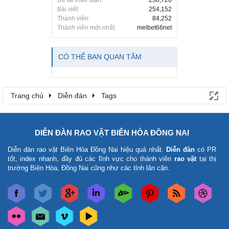
Đề tài thảo luận:
238,720
Bài viết:
254,152
Thành viên:
84,252
Thành viên mới nhất:
melbet66net
CÓ THỂ BẠN QUAN TÂM
Trang chủ
Diễn đàn
Tags
DIỄN ĐÀN RAO VẶT BIÊN HÒA ĐỒNG NAI
Diễn đàn rao vặt Biên Hòa Đồng Nai
hiệu quả nhất.
Diễn đàn
có PR
tốt, index nhanh, đầy đủ các lĩnh vực cho thành viên
rao vặt
tại thị
trường Biên Hòa, Đồng Nai cũng như các tỉnh lân cận.