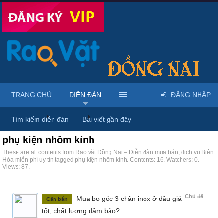
TRANG CHỦ
DIỄN ĐÀN
ĐĂNG NHẬP
Trang chủ
Diễn đàn
Tags
Tìm kiếm diễn đàn
Bài viết gần đây
phụ kiện nhôm kính
These are all contents from Rao vặt Đồng Nai – Diễn đàn mua bán, dịch vụ Biên
Hòa miễn phí uy tín tagged phụ kiện nhôm kính. Contents: 16. Watchers: 0.
Views: 87.
Chủ đề
Mua bo góc 3 chân inox ở đâu giá
Cần bán
tốt, chất lượng đảm bảo?