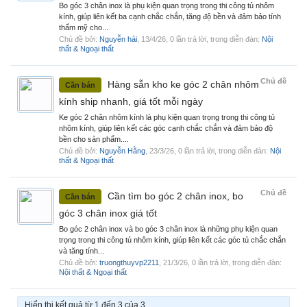
Bo góc 3 chân inox là phụ kiện quan trọng trong thi công tủ nhôm
kính, giúp liên kết ba cạnh chắc chắn, tăng độ bền và đảm bảo tính
thẩm mỹ cho...
Chủ đề bởi:
Nguyễn hải
,
13/4/26
, 0 lần trả lời, trong diễn đàn:
Nội
thất & Ngoại thất
Chủ đề
Hàng sẵn kho ke góc 2 chân nhôm
Cần bán
kính ship nhanh, giá tốt mỗi ngày
Ke góc 2 chân nhôm kính là phụ kiện quan trọng trong thi công tủ
nhôm kính, giúp liên kết các góc cạnh chắc chắn và đảm bảo độ
bền cho sản phẩm....
Chủ đề bởi:
Nguyễn Hằng
,
23/3/26
, 0 lần trả lời, trong diễn đàn:
Nội
thất & Ngoại thất
Chủ đề
Cần tìm bo góc 2 chân inox, bo
Cần bán
góc 3 chân inox giá tốt
Bo góc 2 chân inox và bo góc 3 chân inox là những phụ kiện quan
trọng trong thi công tủ nhôm kính, giúp liên kết các góc tủ chắc chắn
và tăng tính...
Chủ đề bởi:
truongthuyvp2211
,
21/3/26
, 0 lần trả lời, trong diễn đàn:
Nội thất & Ngoại thất
Hiển thị kết quả từ 1 đến 3 của 3