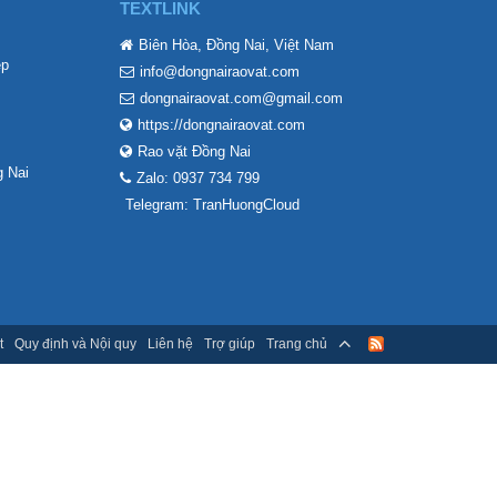
TEXTLINK
Biên Hòa, Đồng Nai, Việt Nam
ẹp
info@dongnairaovat.com
dongnairaovat.com@gmail.com
https://dongnairaovat.com
Rao vặt Đồng Nai
 Nai
Zalo: 0937 734 799
Telegram: TranHuongCloud
t
Quy định và Nội quy
Liên hệ
Trợ giúp
Trang chủ