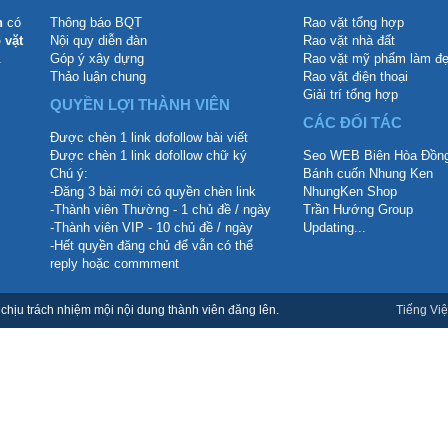
n
có
Thông báo BQT
Rao vặt tổng hợp
 vặt
Nội quy diễn đàn
Rao vặt nhà đất
.
Góp ý xây dựng
Rao vặt mỹ phẩm làm đ
Thảo luận chung
Rao vặt điện thoại
Giải trí tổng hợp
QUYỀN LỢI THÀNH VIÊN
CÁC ĐỐI TÁC
Được chèn 1 link dofollow bài viết
Được chèn 1 link dofollow chữ ký
Seo WEB Biên Hòa Đồng
Chú ý:
Bánh cuốn Nhung Ken
-Đăng 3 bài mới có quyền chèn link
NhungKen Shop
-Thành viên Thường - 1 chủ đề / ngày
Trần Hướng Group
-Thành viên VIP - 10 chủ đề / ngày
Updating...
-Hết quyền đăng chủ để vẫn có thể
reply hoặc commment
hịu trách nhiệm mội nội dung thành viên đăng lên.
Tiếng Việ