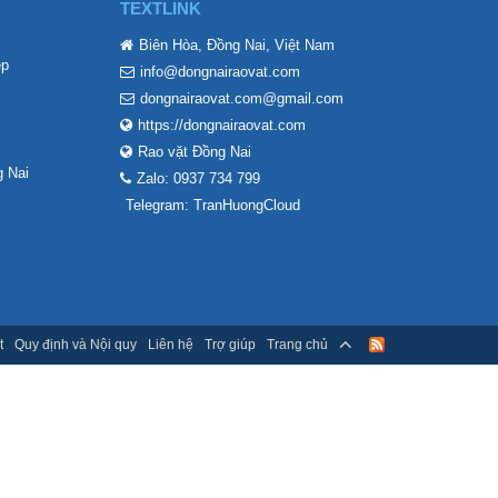
TEXTLINK
Biên Hòa, Đồng Nai, Việt Nam
ẹp
info@dongnairaovat.com
dongnairaovat.com@gmail.com
https://dongnairaovat.com
Rao vặt Đồng Nai
 Nai
Zalo: 0937 734 799
Telegram: TranHuongCloud
t
Quy định và Nội quy
Liên hệ
Trợ giúp
Trang chủ