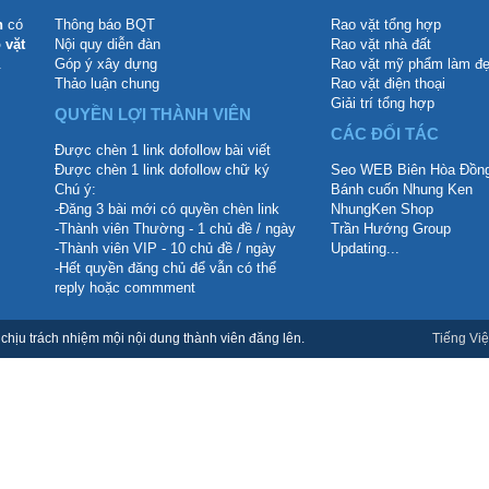
n
có
Thông báo BQT
Rao vặt tổng hợp
 vặt
Nội quy diễn đàn
Rao vặt nhà đất
.
Góp ý xây dựng
Rao vặt mỹ phẩm làm đ
Thảo luận chung
Rao vặt điện thoại
Giải trí tổng hợp
QUYỀN LỢI THÀNH VIÊN
CÁC ĐỐI TÁC
Được chèn 1 link dofollow bài viết
Được chèn 1 link dofollow chữ ký
Seo WEB Biên Hòa Đồng
Chú ý:
Bánh cuốn Nhung Ken
-Đăng 3 bài mới có quyền chèn link
NhungKen Shop
-Thành viên Thường - 1 chủ đề / ngày
Trần Hướng Group
-Thành viên VIP - 10 chủ đề / ngày
Updating...
-Hết quyền đăng chủ để vẫn có thể
reply hoặc commment
hịu trách nhiệm mội nội dung thành viên đăng lên.
Tiếng Việ