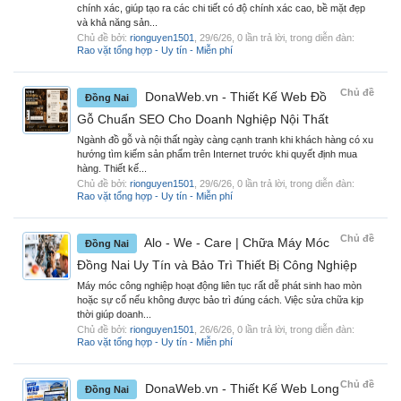
chính xác, giúp tạo ra các chi tiết có độ chính xác cao, bề mặt đẹp
và khả năng sản...
Chủ đề bởi:
rionguyen1501
,
29/6/26
, 0 lần trả lời, trong diễn đàn:
Rao vặt tổng hợp - Uy tín - Miễn phí
Chủ đề
DonaWeb.vn - Thiết Kế Web Đồ
Đồng Nai
Gỗ Chuẩn SEO Cho Doanh Nghiệp Nội Thất
Ngành đồ gỗ và nội thất ngày càng cạnh tranh khi khách hàng có xu
hướng tìm kiếm sản phẩm trên Internet trước khi quyết định mua
hàng. Thiết kế...
Chủ đề bởi:
rionguyen1501
,
29/6/26
, 0 lần trả lời, trong diễn đàn:
Rao vặt tổng hợp - Uy tín - Miễn phí
Chủ đề
Alo - We - Care | Chữa Máy Móc
Đồng Nai
Đồng Nai Uy Tín và Bảo Trì Thiết Bị Công Nghiệp
Máy móc công nghiệp hoạt động liên tục rất dễ phát sinh hao mòn
hoặc sự cố nếu không được bảo trì đúng cách. Việc sửa chữa kịp
thời giúp doanh...
Chủ đề bởi:
rionguyen1501
,
26/6/26
, 0 lần trả lời, trong diễn đàn:
Rao vặt tổng hợp - Uy tín - Miễn phí
Chủ đề
DonaWeb.vn - Thiết Kế Web Long
Đồng Nai