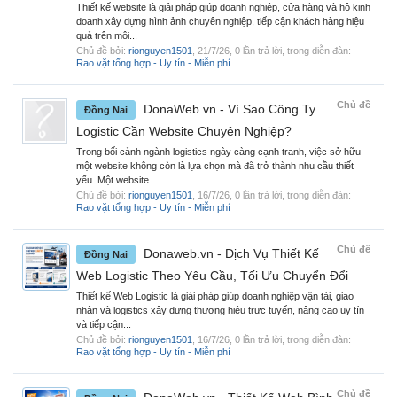
Thiết kế website là giải pháp giúp doanh nghiệp, cửa hàng và hộ kinh
doanh xây dựng hình ảnh chuyên nghiệp, tiếp cận khách hàng hiệu
quả trên môi...
Chủ đề bởi:
rionguyen1501
,
21/7/26
, 0 lần trả lời, trong diễn đàn:
Rao vặt tổng hợp - Uy tín - Miễn phí
Chủ đề
DonaWeb.vn - Vì Sao Công Ty
Đồng Nai
Logistic Cần Website Chuyên Nghiệp?
Trong bối cảnh ngành logistics ngày càng cạnh tranh, việc sở hữu
một website không còn là lựa chọn mà đã trở thành nhu cầu thiết
yếu. Một website...
Chủ đề bởi:
rionguyen1501
,
16/7/26
, 0 lần trả lời, trong diễn đàn:
Rao vặt tổng hợp - Uy tín - Miễn phí
Chủ đề
Donaweb.vn - Dịch Vụ Thiết Kế
Đồng Nai
Web Logistic Theo Yêu Cầu, Tối Ưu Chuyển Đổi
Thiết kế Web Logistic là giải pháp giúp doanh nghiệp vận tải, giao
nhận và logistics xây dựng thương hiệu trực tuyến, nâng cao uy tín
và tiếp cận...
Chủ đề bởi:
rionguyen1501
,
16/7/26
, 0 lần trả lời, trong diễn đàn:
Rao vặt tổng hợp - Uy tín - Miễn phí
Chủ đề