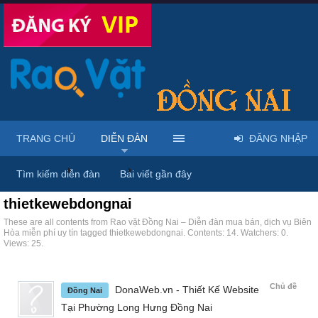
TRANG CHỦ
DIỄN ĐÀN
ĐĂNG NHẬP
Trang chủ
Diễn đàn
Tags
Tìm kiếm diễn đàn
Bài viết gần đây
thietkewebdongnai
These are all contents from Rao vặt Đồng Nai – Diễn đàn mua bán, dịch vụ Biên
Hòa miễn phí uy tín tagged thietkewebdongnai. Contents: 14. Watchers: 0.
Views: 25.
Chủ đề
DonaWeb.vn - Thiết Kế Website
Đồng Nai
Tại Phường Long Hưng Đồng Nai