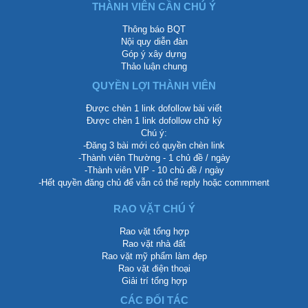
THÀNH VIÊN CẦN CHÚ Ý
Thông báo BQT
Nội quy diễn đàn
Góp ý xây dựng
Thảo luận chung
QUYỀN LỢI THÀNH VIÊN
Được chèn 1 link dofollow bài viết
Được chèn 1 link dofollow chữ ký
Chú ý:
-Đăng 3 bài mới có quyền chèn link
-Thành viên Thường - 1 chủ đề / ngày
-Thành viên VIP - 10 chủ đề / ngày
-Hết quyền đăng chủ để vẫn có thể reply hoặc commment
RAO VẶT CHÚ Ý
Rao vặt tổng hợp
Rao vặt nhà đất
Rao vặt mỹ phẩm làm đẹp
Rao vặt điện thoại
Giải trí tổng hợp
CÁC ĐỐI TÁC