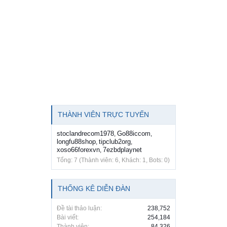
THÀNH VIÊN TRỰC TUYẾN
stoclandrecom1978
Go88iccom
,
,
longfu88shop
tipclub2org
,
,
xoso66forexvn
7ezbdplaynet
,
Tổng: 7 (Thành viên: 6, Khách: 1, Bots: 0)
THỐNG KÊ DIỄN ĐÀN
Đề tài thảo luận:
238,752
Bài viết:
254,184
Thành viên:
84,326