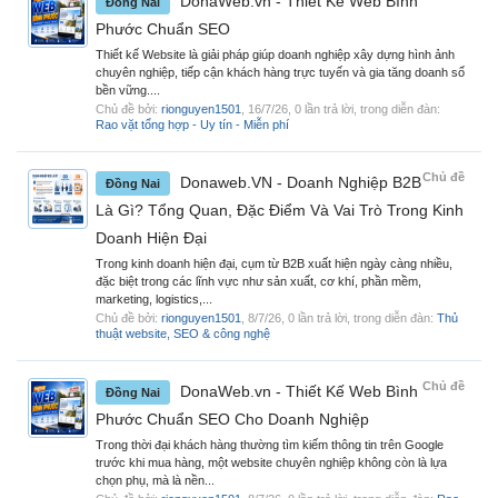
DonaWeb.vn - Thiết Kế Web Bình
Đồng Nai
Phước Chuẩn SEO
Thiết kế Website là giải pháp giúp doanh nghiệp xây dựng hình ảnh
chuyên nghiệp, tiếp cận khách hàng trực tuyến và gia tăng doanh số
bền vững....
Chủ đề bởi:
rionguyen1501
,
16/7/26
, 0 lần trả lời, trong diễn đàn:
Rao vặt tổng hợp - Uy tín - Miễn phí
Chủ đề
Donaweb.VN - Doanh Nghiệp B2B
Đồng Nai
Là Gì? Tổng Quan, Đặc Điểm Và Vai Trò Trong Kinh
Doanh Hiện Đại
Trong kinh doanh hiện đại, cụm từ B2B xuất hiện ngày càng nhiều,
đặc biệt trong các lĩnh vực như sản xuất, cơ khí, phần mềm,
marketing, logistics,...
Chủ đề bởi:
rionguyen1501
,
8/7/26
, 0 lần trả lời, trong diễn đàn:
Thủ
thuật website, SEO & công nghệ
Chủ đề
DonaWeb.vn - Thiết Kế Web Bình
Đồng Nai
Phước Chuẩn SEO Cho Doanh Nghiệp
Trong thời đại khách hàng thường tìm kiếm thông tin trên Google
trước khi mua hàng, một website chuyên nghiệp không còn là lựa
chọn phụ, mà là nền...