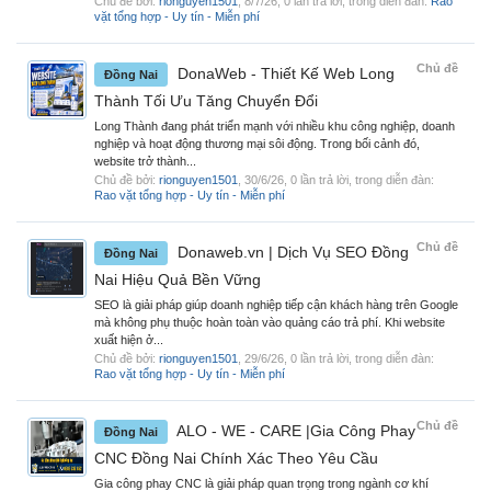
Chủ đề bởi:
rionguyen1501
,
8/7/26
, 0 lần trả lời, trong diễn đàn:
Rao
vặt tổng hợp - Uy tín - Miễn phí
Chủ đề
DonaWeb - Thiết Kế Web Long
Đồng Nai
Thành Tối Ưu Tăng Chuyển Đổi
Long Thành đang phát triển mạnh với nhiều khu công nghiệp, doanh
nghiệp và hoạt động thương mại sôi động. Trong bối cảnh đó,
website trở thành...
Chủ đề bởi:
rionguyen1501
,
30/6/26
, 0 lần trả lời, trong diễn đàn:
Rao vặt tổng hợp - Uy tín - Miễn phí
Chủ đề
Donaweb.vn | Dịch Vụ SEO Đồng
Đồng Nai
Nai Hiệu Quả Bền Vững
SEO là giải pháp giúp doanh nghiệp tiếp cận khách hàng trên Google
mà không phụ thuộc hoàn toàn vào quảng cáo trả phí. Khi website
xuất hiện ở...
Chủ đề bởi:
rionguyen1501
,
29/6/26
, 0 lần trả lời, trong diễn đàn:
Rao vặt tổng hợp - Uy tín - Miễn phí
Chủ đề
ALO - WE - CARE |Gia Công Phay
Đồng Nai
CNC Đồng Nai Chính Xác Theo Yêu Cầu
Gia công phay CNC là giải pháp quan trọng trong ngành cơ khí