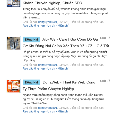
Khánh Chuyên Nghiệp, Chuẩn SEO
Trong thời đại chuyển đổi số, website không chỉ là kênh giới thiệu
doanh nghiệp mà còn là công cụ giúp tìm kiếm khách hàng và phát
triển thương...
Chủ đề bởi:
rionguyen1501
,
26/6/26
, 0 lần trả lời, trong diễn đàn:
Rao vặt tổng hợp - Uy tín - Miễn phí
Chủ đề
Alo- We - Care | Gia Công Đồ Gá
Đồng Nai
Cơ Khí Đồng Nai Chính Xác Theo Yêu Cầu, Giá Tốt
Đồ gá cơ khí là thiết bị hỗ trợ cố định, định vị và dẫn hướng chi tiết
trong quá trình gia công hoặc lắp ráp. Việc sử dụng đồ gá phù hợp
giúp nâng...
Chủ đề bởi:
rionguyen1501
,
23/6/26
, 0 lần trả lời, trong diễn đàn:
Rao vặt tổng hợp - Uy tín - Miễn phí
Chủ đề
DonaWeb - Thiết Kế Web Công
Đồng Nai
Ty Thực Phẩm Chuyên Nghiệp
Ngành thực phẩm ngày càng cạnh tranh mạnh mẽ, đặc biệt khi
người tiêu dùng có xu hướng tìm kiếm thông tin và đặt hàng trực
tuyến. Thiết kế Web...
Chủ đề bởi:
rionguyen1501
,
23/6/26
, 0 lần trả lời, trong diễn đàn:
Rao vặt tổng hợp - Uy tín - Miễn phí