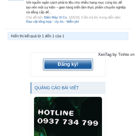
Với nguồn ngân sách phải lo liệu cho nhiều hạng mục cùng lúc để
tạo nên một sự kiện – gian hàng triển lãm thực phẩm chuyên nghiệp
và đẳng cấp để...
Chủ đề bởi:
Điện Máy Vi Co
,
16/5/26
, 0 lần trả lời, trong diễn đàn:
Rao vặt tổng hợp - Uy tín - Miễn phí
Hiển thị kết quả từ 1 đến 1 của 1
XenTag by
Tinhte.vn
Đăng ký!
QUẢNG CÁO BÀI VIẾT