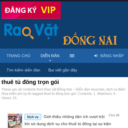
TRANG CHỦ
DIỄN ĐÀN
ĐĂNG NHẬP
Trang chủ
Diễn đàn
Tags
Tìm kiếm diễn đàn
Bài viết gần đây
thuê tủ đông trọn gói
These are all contents from Rao vặt Đồng Nai – Diễn đàn mua bán, dịch vụ Biên
Hòa miễn phí uy tín tagged thuê tủ đông trọn gói. Contents: 1. Watchers: 0.
Views: 15.
Chủ đề
Giới thiệu những tiện ích vượt trội
Dịch vụ
khi sử dụng dịch vụ cho thuê tủ đông tại sự kiện