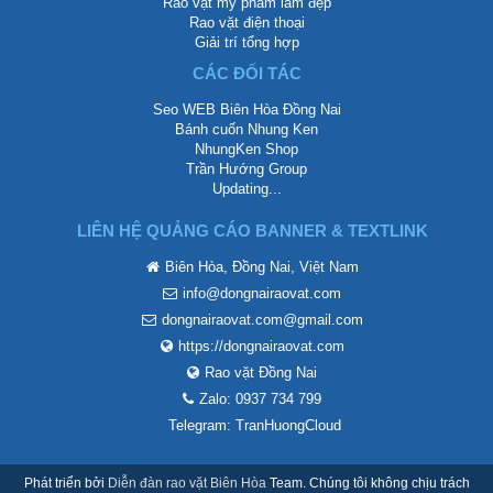
Rao vặt mỹ phẩm làm đẹp
Rao vặt điện thoại
Giải trí tổng hợp
CÁC ĐỐI TÁC
Seo WEB Biên Hòa Đồng Nai
Bánh cuốn Nhung Ken
NhungKen Shop
Trần Hướng Group
Updating...
LIÊN HỆ QUẢNG CÁO BANNER & TEXTLINK
Biên Hòa, Đồng Nai, Việt Nam
info@dongnairaovat.com
dongnairaovat.com@gmail.com
https://dongnairaovat.com
Rao vặt Đồng Nai
Zalo: 0937 734 799
Telegram: TranHuongCloud
Phát triển bởi
Diễn đàn rao vặt Biên Hòa
Team. Chúng tôi không chịu trách