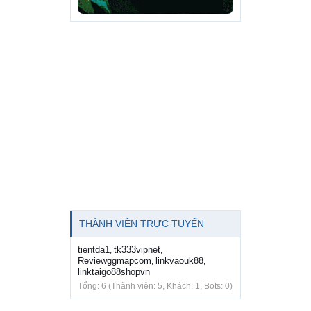
THÀNH VIÊN TRỰC TUYẾN
tientda1
tk333vipnet
,
,
Reviewggmapcom
linkvaouk88
,
,
linktaigo88shopvn
Tổng: 6 (Thành viên: 5, Khách: 1, Bots: 0)