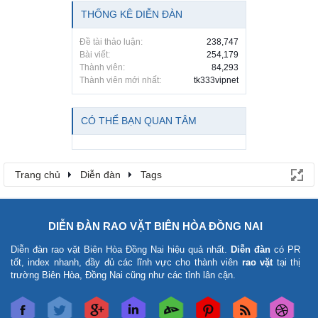
THỐNG KÊ DIỄN ĐÀN
Đề tài thảo luận:
238,747
Bài viết:
254,179
Thành viên:
84,293
Thành viên mới nhất:
tk333vipnet
CÓ THỂ BẠN QUAN TÂM
Trang chủ
Diễn đàn
Tags
DIỄN ĐÀN RAO VẶT BIÊN HÒA ĐỒNG NAI
Diễn đàn rao vặt Biên Hòa Đồng Nai
hiệu quả nhất.
Diễn đàn
có PR
tốt, index nhanh, đầy đủ các lĩnh vực cho thành viên
rao vặt
tại thị
trường Biên Hòa, Đồng Nai cũng như các tỉnh lân cận.