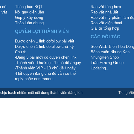
n
có
Thông báo BQT
Rao vặt tổng hợp
 vặt
Nội quy diễn đàn
Rao vặt nhà đất
.
Góp ý xây dựng
Rao vặt mỹ phẩm làm đ
Thảo luận chung
Rao vặt điện thoại
Giải trí tổng hợp
QUYỀN LỢI THÀNH VIÊN
CÁC ĐỐI TÁC
Được chèn 1 link dofollow bài viết
Được chèn 1 link dofollow chữ ký
Seo WEB Biên Hòa Đồng
Chú ý:
Bánh cuốn Nhung Ken
-Đăng 3 bài mới có quyền chèn link
NhungKen Shop
-Thành viên Thường - 1 chủ đề / ngày
Trần Hướng Group
-Thành viên VIP - 10 chủ đề / ngày
Updating...
-Hết quyền đăng chủ để vẫn có thể
reply hoặc commment
hịu trách nhiệm mội nội dung thành viên đăng lên.
Tiếng Việ