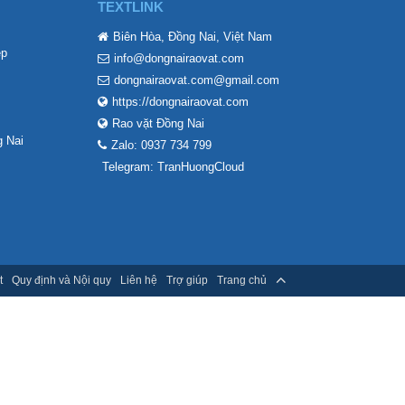
TEXTLINK
Biên Hòa, Đồng Nai, Việt Nam
ẹp
info@dongnairaovat.com
dongnairaovat.com@gmail.com
https://dongnairaovat.com
Rao vặt Đồng Nai
 Nai
Zalo: 0937 734 799
Telegram: TranHuongCloud
t
Quy định và Nội quy
Liên hệ
Trợ giúp
Trang chủ