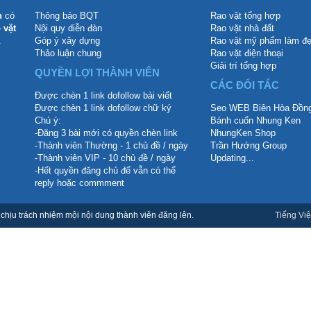
n
có
Thông báo BQT
Rao vặt tổng hợp
 vặt
Nội quy diễn đàn
Rao vặt nhà đất
.
Góp ý xây dựng
Rao vặt mỹ phẩm làm đ
Thảo luận chung
Rao vặt điện thoại
Giải trí tổng hợp
QUYỀN LỢI THÀNH VIÊN
CÁC ĐỐI TÁC
Được chèn 1 link dofollow bài viết
Được chèn 1 link dofollow chữ ký
Seo WEB Biên Hòa Đồng
Chú ý:
Bánh cuốn Nhung Ken
-Đăng 3 bài mới có quyền chèn link
NhungKen Shop
-Thành viên Thường - 1 chủ đề / ngày
Trần Hướng Group
-Thành viên VIP - 10 chủ đề / ngày
Updating...
-Hết quyền đăng chủ để vẫn có thể
reply hoặc commment
hịu trách nhiệm mội nội dung thành viên đăng lên.
Tiếng Việ