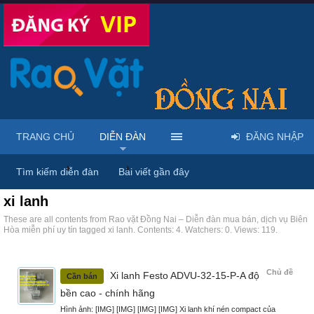
TRANG CHỦ
DIỄN ĐÀN
ĐĂNG NHẬP
Trang chủ
Diễn đàn
Tags
Tìm kiếm diễn đàn
Bài viết gần đây
xi lanh
These are all contents from Rao vặt Đồng Nai – Diễn đàn mua bán, dịch vụ Biên
Hòa miễn phí uy tín tagged xi lanh. Contents: 4. Watchers: 0. Views: 119.
Chủ đề
Xi lanh Festo ADVU-32-15-P-A độ
Cần bán
bền cao - chính hãng
Hình ảnh: [IMG] [IMG] [IMG] [IMG] Xi lanh khí nén compact của