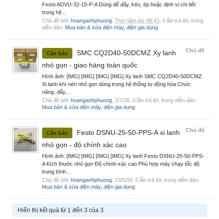
Festo ADVU-32-15-P-A Dùng để đẩy, kéo, ép hoặc định vị chi tiết
trong hệ...
Chủ đề bởi:
hoanganhphuong
,
Thứ năm lúc 08:43
, 0 lần trả lời, trong
diễn đàn:
Mua bán & sửa điện máy, điện gia dụng
Chủ đề
SMC CQ2D40-50DCMZ Xy lanh
Cần bán
nhỏ gọn - giao hàng toàn quốc
Hình ảnh: [IMG] [IMG] [IMG] [IMG] Xy lanh SMC CQ2D40-50DCMZ
Xi lanh khí nén nhỏ gọn dùng trong hệ thống tự động hóa Chức
năng: đẩy,...
Chủ đề bởi:
hoanganhphuong
,
2/7/26
, 0 lần trả lời, trong diễn đàn:
Mua bán & sửa điện máy, điện gia dụng
Chủ đề
Festo DSNU-25-50-PPS-A xi lanh
Cần bán
nhỏ gọn - độ chính xác cao
Hình ảnh: [IMG] [IMG] [IMG] [IMG] Xy lanh Festo DSNU-25-50-PPS-
A Kích thước nhỏ gọn Độ chính xác cao Phù hợp máy chạy tốc độ
trung bình...
Chủ đề bởi:
hoanganhphuong
,
13/5/26
, 0 lần trả lời, trong diễn đàn:
Mua bán & sửa điện máy, điện gia dụng
Hiển thị kết quả từ 1 đến 3 của 3