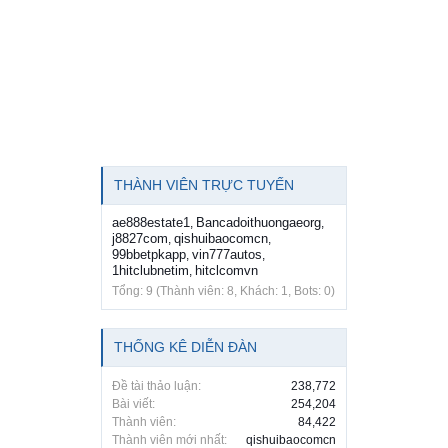
THÀNH VIÊN TRỰC TUYẾN
ae888estate1
Bancadoithuongaeorg
,
,
j8827com
qishuibaocomcn
,
,
99bbetpkapp
vin777autos
,
,
1hitclubnetim
hitclcomvn
,
Tổng: 9 (Thành viên: 8, Khách: 1, Bots: 0)
THỐNG KÊ DIỄN ĐÀN
Đề tài thảo luận:
238,772
Bài viết:
254,204
Thành viên:
84,422
Thành viên mới nhất:
qishuibaocomcn