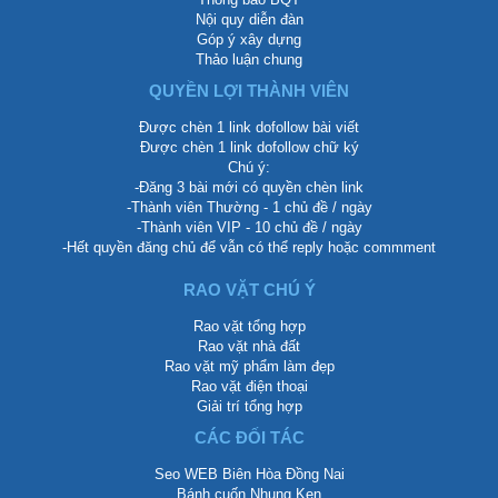
Nội quy diễn đàn
Góp ý xây dựng
Thảo luận chung
QUYỀN LỢI THÀNH VIÊN
Được chèn 1 link dofollow bài viết
Được chèn 1 link dofollow chữ ký
Chú ý:
-Đăng 3 bài mới có quyền chèn link
-Thành viên Thường - 1 chủ đề / ngày
-Thành viên VIP - 10 chủ đề / ngày
-Hết quyền đăng chủ để vẫn có thể reply hoặc commment
RAO VẶT CHÚ Ý
Rao vặt tổng hợp
Rao vặt nhà đất
Rao vặt mỹ phẩm làm đẹp
Rao vặt điện thoại
Giải trí tổng hợp
CÁC ĐỐI TÁC
Seo WEB Biên Hòa Đồng Nai
Bánh cuốn Nhung Ken