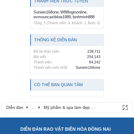
THÀNH VIÊN TRỰC TUYẾN
Sunwin168one
W88loginonline
,
,
evmouncastblow1989
binhminh888
,
Tổng: 5 (Thành viên: 4, Khách: 1, Bots: 0)
THỐNG KÊ DIỄN ĐÀN
Đề tài thảo luận:
238,711
Bài viết:
254,143
Thành viên:
84,242
Thành viên mới nhất:
Sunwin168one
CÓ THỂ BẠN QUAN TÂM
Diễn đàn
...
Mỹ phẩm & spa làm đẹp tại Đồng Nai
DIỄN ĐÀN RAO VẶT BIÊN HÒA ĐỒNG NAI