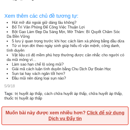
Xem thêm các chủ đề tương tự:
Hút mỡ đùi ngoài giữ dáng lâu không?
Bố Trí Văn Phòng Để Công Việc Thuận Lợi
Bột Gạo Làm Đẹp Da Sáng Mịn, Mờ Thâm: Bí Quyết Chăm Sóc
Da Bền Vững
5 lưu ý quan trọng trước khi học cách làm xà phòng bằng dầu dừa
Tử vi trọn đời theo ngày sinh giúp hiểu rõ vận mệnh, công danh,
tình duyên
Vật liệu có độ mềm phù hợp thường được cân nhắc cho người có
da mũi mỏng vì...
Làm sao hạn chế lộ sóng mũi?
Giải mã cách luận tình duyên bằng Chu Dịch Dự Đoán Học
Sụn tai hay vách ngăn tốt hơn?
Đầu mũi nên dùng loại sụn nào?
5/9/18
Tags
:
trị huyết áp thấp
,
cách chữa huyết áp thấp
,
chữa huyết áp thấp
,
thuốc trị huyết áp thấp
Muốn bài này được xem nhiều hơn?
Click để sử dụng
Dịch vụ Đẩy tin