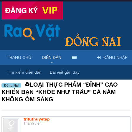
TRANG CHỦ
DIỄN ĐÀN
ĐĂNG NHẬP
Diễn đàn
...
Mỹ phẩm & spa làm đẹp tại Đồng Nai
Tìm kiếm diễn đàn
Bài viết gần đây
♻LOẠI THỰC PHẨM “ĐỈNH” CAO
Đồng Nai
KHIẾN BẠN “KHỎE NHƯ TRÂU” CẢ NĂM
KHÔNG ỐM SẢNG
trituthuyetap
Thành viên