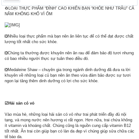
♻LOẠI THỰC PHẨM “ĐỈNH” CAO KHIẾN BẠN “KHỎE NHƯ TRÂU” CẢ
NĂM KHÔNG KHỔ VÌ ỐM
❎Nhiều loại thực phẩm mà bạn nên ăn liên tục để có thể đạt được chất
lượng tốt nhất cho sức khỏe.
❎Chúng ta thường được khuyên nên ăn rau để đảm bảo độ tươi nhưng
có bao nhiều người thực sự tuân theo điều đó.
❎Medaleine Shaw – chuyên gia trong ngành dinh dưỡng đã đưa ra lời
khuyên về những loại củ bạn nên ăn theo vừa đảm bảo được sự tươi
ngon lại tăng thêm dinh dưỡng có lợi cho sức khỏe.
☑
Hải sản có vỏ
Vào mùa hè, những loại hải sản có vỏ như trai phát triển đầy đủ nội
tạng, và mọng nước nên hương vị rất ngon. Hơn nữa, trai chứa không
ít vitamin và khoáng chất. Chúng cũng là nguồn cung cấp vitamin B12
tốt nhất. Ăn trai còn giúp bạn có làn da đẹp vì chúng giúp sửa chữa các
tế bào da.