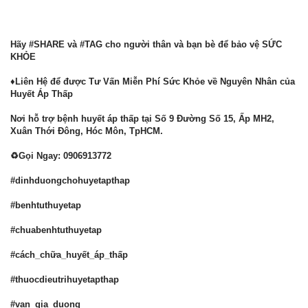
Hãy #SHARE và #TAG cho người thân và bạn bè để bảo vệ SỨC
KHỎE
♦Liên Hệ để được Tư Vấn Miễn Phí Sức Khỏe về Nguyên Nhân của
Huyết Áp Thấp
Nơi hỗ trợ bệnh huyết áp thấp tại Số 9 Đường Số 15, Ấp MH2,
Xuân Thới Đông, Hóc Môn, TpHCM.
♻Gọi Ngay: 0906913772
#dinhduongchohuyetapthap
#benhtuthuyetap
#chuabenhtuthuyetap
#cách_chữa_huyết_áp_thấp
#thuocdieutrihuyetapthap
#van_gia_duong