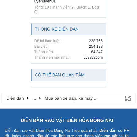
uyenuyen01
Tổng: 10 (Thành viên: 9, Khách: 1, Bots:
0)
THỐNG KÊ DIỄN ĐÀN
Đề tài thảo luận:
238,766
Bài viết:
254,198
Thành viên:
84,347
Thành viên mới nhất:
Lv88v2com
CÓ THỂ BẠN QUAN TÂM
Diễn đàn
...
Mua bán xe đạp, xe máy, ô tô
DIỄN ĐÀN RAO VẶT BIÊN HÒA ĐỒNG NAI
Diễn đàn rao vặt Biên Hòa Đồng Nai
hiệu quả nhất.
Diễn đàn
có PR
tốt, index nhanh, đầy đủ các lĩnh vực cho thành viên
rao vặt
tại thị