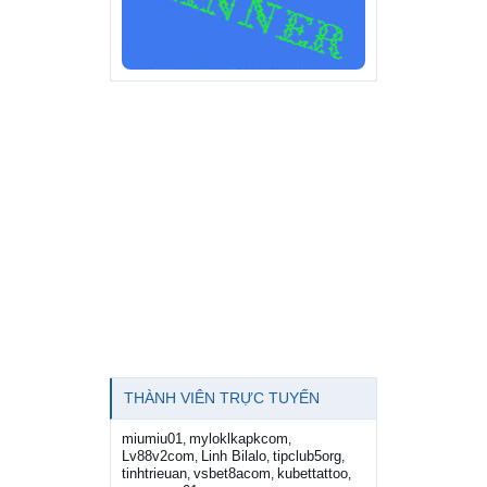
THÀNH VIÊN TRỰC TUYẾN
miumiu01
myloklkapkcom
,
,
Lv88v2com
Linh Bilalo
tipclub5org
,
,
,
tinhtrieuan
vsbet8acom
kubettattoo
,
,
,