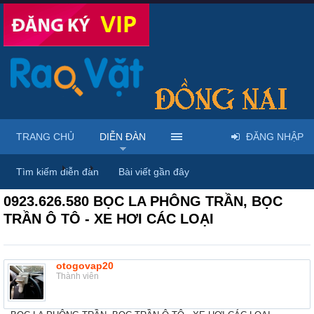
TRANG CHỦ
DIỄN ĐÀN
ĐĂNG NHẬP
Diễn đàn
...
Mua bán xe đạp, xe máy, ô tô
Tìm kiếm diễn đàn
Bài viết gần đây
0923.626.580 BỌC LA PHÔNG TRẦN, BỌC
TRẦN Ô TÔ - XE HƠI CÁC LOẠI
otogovap20
Thành viên