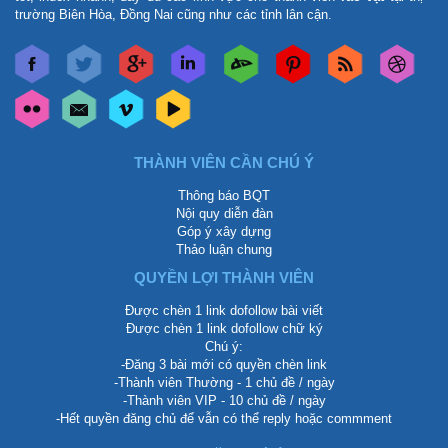
trường Biên Hòa, Đồng Nai cũng như các tỉnh lân cận.
THÀNH VIÊN CẦN CHÚ Ý
Thông báo BQT
Nội quy diễn đàn
Góp ý xây dựng
Thảo luận chung
QUYỀN LỢI THÀNH VIÊN
Được chèn 1 link dofollow bài viết
Được chèn 1 link dofollow chữ ký
Chú ý:
-Đăng 3 bài mới có quyền chèn link
-Thành viên Thường - 1 chủ đề / ngày
-Thành viên VIP - 10 chủ đề / ngày
-Hết quyền đăng chủ để vẫn có thể reply hoặc commment