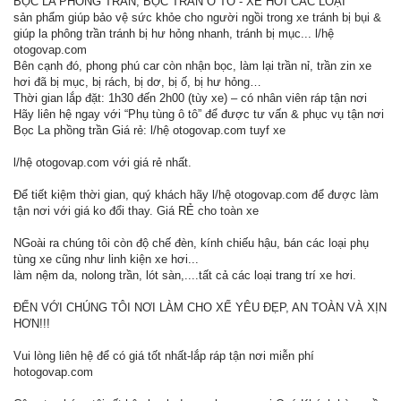
BỌC LA PHÔNG TRẦN, BỌC TRẦN Ô TÔ - XE HƠI CÁC LOẠI
sản phẩm giúp bảo vệ sức khỏe cho người ngồi trong xe tránh bị bụi &
giúp la phông trần tránh bị hư hỏng nhanh, tránh bị mục... l/hệ
otogovap.com
Bên cạnh đó, phong phú car còn nhận bọc, làm lại trần nỉ, trần zin xe
hơi đã bị mục, bị rách, bị dơ, bị ố, bị hư hỏng…
Thời gian lắp đặt: 1h30 đến 2h00 (tùy xe) – có nhân viên ráp tận nơi
Hãy liên hệ ngay với “Phụ tùng ô tô” để được tư vấn & phục vụ tận nơi
Bọc La phồng trần Giá rẻ: l/hệ otogovap.com tuyf xe
l/hệ otogovap.com với giá rẻ nhất.
Để tiết kiệm thời gian, quý khách hãy l/hệ otogovap.com để được làm
tận nơi với giá ko đổi thay. Giá RẺ cho toàn xe
NGoài ra chúng tôi còn độ chế đèn, kính chiếu hậu, bán các loại phụ
tùng xe cũng như linh kiện xe hơi...
làm nệm da, nolong trần, lót sàn,....tất cả các loại trang trí xe hơi.
ĐẾN VỚI CHÚNG TÔI NƠI LÀM CHO XẾ YÊU ĐẸP, AN TOÀN VÀ XỊN
HƠN!!!
Vui lòng liên hệ để có giá tốt nhất-lắp ráp tận nơi miễn phí
hotogovap.com