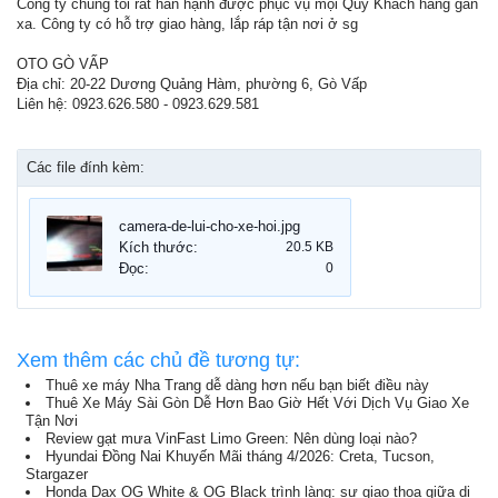
Công ty chúng tôi rất hân hạnh được phục vụ mọi Quý Khách hàng gần
xa. Công ty có hỗ trợ giao hàng, lắp ráp tận nơi ở sg
OTO GÒ VẤP
Địa chỉ: 20-22 Dương Quảng Hàm, phường 6, Gò Vấp
Liên hệ: 0923.626.580 - 0923.629.581
Các file đính kèm:
camera-de-lui-cho-xe-hoi.jpg
Kích thước:
20.5 KB
Đọc:
0
Xem thêm các chủ đề tương tự:
Thuê xe máy Nha Trang dễ dàng hơn nếu bạn biết điều này
Thuê Xe Máy Sài Gòn Dễ Hơn Bao Giờ Hết Với Dịch Vụ Giao Xe
Tận Nơi
Review gạt mưa VinFast Limo Green: Nên dùng loại nào?
Hyundai Đồng Nai Khuyến Mãi tháng 4/2026: Creta, Tucson,
Stargazer
Honda Dax OG White & OG Black trình làng: sự giao thoa giữa di