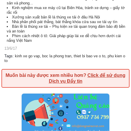
sản và phong...
Kinh nghiệm mua xe máy cũ tại Biên Hòa, tránh xe dựng – giấy tờ
rắc rối
Xưởng sản xuất bản lề lá thùng xe tải ở đâu Hà Nội
Nhà phân phối pát thẳng, bát thẳng khóa cửa sau xe tải uy tín
Bản lề lá thùng xe tải – Phụ kiện xe tải quan trọng đảm bảo độ bền
và an toàn
Phim cách nhiệt ô tô: Giải pháp giúp lái xe dễ chịu hơn dưới cái
nắng Việt Nam
13/6/17
Tags
:
kinh xe go vap
,
boc la phong tran
,
thiet bi bao ve o to
,
phu kien o
to
Muốn bài này được xem nhiều hơn?
Click để sử dụng
Dịch vụ Đẩy tin