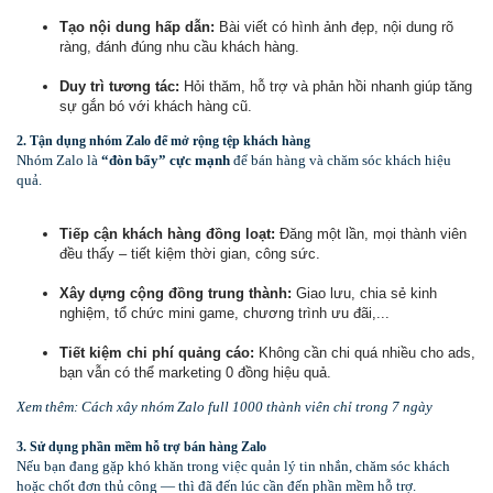
Tạo nội dung hấp dẫn:
Bài viết có hình ảnh đẹp, nội dung rõ
ràng, đánh đúng nhu cầu khách hàng.
Duy trì tương tác:
Hỏi thăm, hỗ trợ và phản hồi nhanh giúp tăng
sự gắn bó với khách hàng cũ.
2. Tận dụng nhóm Zalo để mở rộng tệp khách hàng
Nhóm Zalo là
“đòn bẩy” cực mạnh
để bán hàng và chăm sóc khách hiệu
quả.
Tiếp cận khách hàng đồng loạt:
Đăng một lần, mọi thành viên
đều thấy – tiết kiệm thời gian, công sức.
Xây dựng cộng đồng trung thành:
Giao lưu, chia sẻ kinh
nghiệm, tổ chức mini game, chương trình ưu đãi,...
Tiết kiệm chi phí quảng cáo:
Không cần chi quá nhiều cho ads,
bạn vẫn có thể marketing 0 đồng hiệu quả.
Xem thêm: Cách xây nhóm Zalo full 1000 thành viên chỉ trong 7 ngày
3. Sử dụng phần mềm hỗ trợ bán hàng Zalo
Nếu bạn đang gặp khó khăn trong việc quản lý tin nhắn, chăm sóc khách
hoặc chốt đơn thủ công — thì đã đến lúc cần đến phần mềm hỗ trợ.