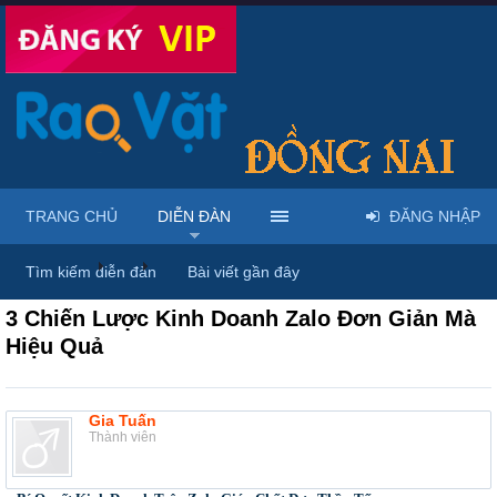
TRANG CHỦ
DIỄN ĐÀN
ĐĂNG NHẬP
Diễn đàn
...
Dịch vụ Internet & IT
Tìm kiếm diễn đàn
Bài viết gần đây
3 Chiến Lược Kinh Doanh Zalo Đơn Giản Mà
Hiệu Quả
Gia Tuấn
Thành viên