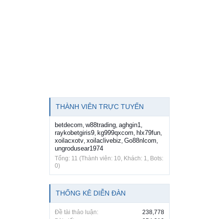
THÀNH VIÊN TRỰC TUYẾN
betdecom
w88trading
aghgin1
,
,
,
raykobetgiris9
kg999qxcom
hlx79fun
,
,
,
xoilacxotv
xoilaclivebiz
Go88nlcom
,
,
,
ungrodusear1974
Tổng: 11 (Thành viên: 10, Khách: 1, Bots:
0)
THỐNG KÊ DIỄN ĐÀN
Đề tài thảo luận:
238,778