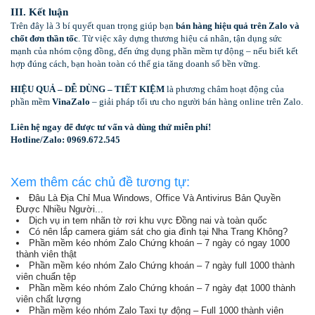
III. Kết luận
Trên đây là 3 bí quyết quan trọng giúp bạn
bán hàng hiệu quả trên Zalo và
chốt đơn thần tốc
. Từ việc xây dựng thương hiệu cá nhân, tận dụng sức
mạnh của nhóm cộng đồng, đến ứng dụng phần mềm tự động – nếu biết kết
hợp đúng cách, bạn hoàn toàn có thể gia tăng doanh số bền vững.
HIỆU QUẢ – DỄ DÙNG – TIẾT KIỆM
là phương châm hoạt động của
phần mềm
VinaZalo
– giải pháp tối ưu cho người bán hàng online trên Zalo.
Liên hệ ngay để được tư vấn và dùng thử miễn phí!
Hotline/Zalo: 0969.672.545
Xem thêm các chủ đề tương tự:
Đâu Là Địa Chỉ Mua Windows, Office Và Antivirus Bản Quyền
Được Nhiều Người...
Dịch vụ in tem nhãn tờ rơi khu vực Đồng nai và toàn quốc
Có nên lắp camera giám sát cho gia đình tại Nha Trang Không?
Phần mềm kéo nhóm Zalo Chứng khoán – 7 ngày có ngay 1000
thành viên thật
Phần mềm kéo nhóm Zalo Chứng khoán – 7 ngày full 1000 thành
viên chuẩn tệp
Phần mềm kéo nhóm Zalo Chứng khoán – 7 ngày đạt 1000 thành
viên chất lượng
Phần mềm kéo nhóm Zalo Taxi tự động – Full 1000 thành viên