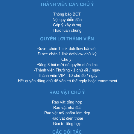
THÀNH VIÊN CẦN CHÚ Ý
Thông báo BQT
Nội quy diễn đàn
Góp ý xây dựng
Thảo luận chung
QUYỀN LỢI THÀNH VIÊN
Được chèn 1 link dofollow bài viết
Được chèn 1 link dofollow chữ ký
Chú ý:
-Đăng 3 bài mới có quyền chèn link
-Thành viên Thường - 1 chủ đề / ngày
-Thành viên VIP - 10 chủ đề / ngày
-Hết quyền đăng chủ để vẫn có thể reply hoặc commment
RAO VẶT CHÚ Ý
Rao vặt tổng hợp
Rao vặt nhà đất
Rao vặt mỹ phẩm làm đẹp
Rao vặt điện thoại
Giải trí tổng hợp
CÁC ĐỐI TÁC