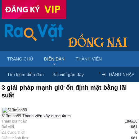
TRANG CHỦ
DIỄN ĐÀN
THÀNH VIÊN
Trang chủ
Diễn đàn
Rao vặt tổng hợp
Tìm kiếm diễn đàn
Bài viết gần đây
ĐĂNG NHẬP
Rao vặt tổng hợp - Uy tín - Miễn phí
3 giải pháp mạnh giữ ổn định mặt bằng lãi
suất
513minh89
Thành viên xây dựng 4rum
Tham gia ngày:
18/6/16
Bài viết:
661
Đã được thích:
0
Điểm thành tích:
661