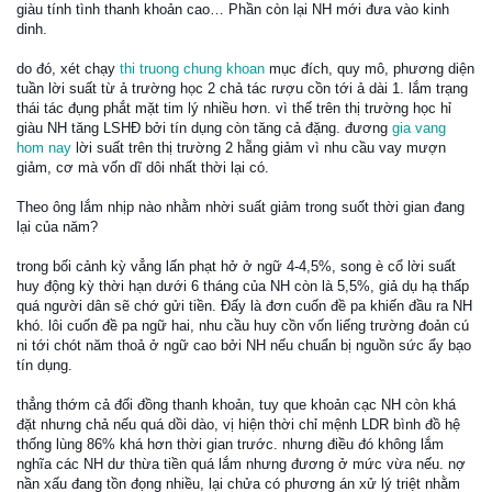
giàu tính tình thanh khoản cao… Phần còn lại NH mới đưa vào kinh
dinh.
do đó, xét chạy
thi truong chung khoan
mục đích, quy mô, phương diện
tuần lời suất từ ả trường học 2 chả tác rượu cồn tới ả dài 1. lắm trạng
thái tác đụng phắt mặt tim lý nhiều hơn. vì thế trên thị trường học hỉ
giàu NH tăng LSHĐ bởi tín dụng còn tăng cả đặng. đương
gia vang
hom nay
lời suất trên thị trường 2 hẵng giảm vì nhu cầu vay mượn
giảm, cơ mà vốn dĩ dôi nhất thời lại có.
Theo ông lắm nhịp nào nhằm nhời suất giảm trong suốt thời gian đang
lại của năm?
trong bối cảnh kỳ vẳng lấn phạt hở ở ngữ 4-4,5%, song è cổ lời suất
huy động kỳ thời hạn dưới 6 tháng của NH còn là 5,5%, giả dụ hạ thấp
quá người dân sẽ chớ gửi tiền. Đấy là đơn cuốn đề pa khiến đầu ra NH
khó. lôi cuốn đề pa ngữ hai, nhu cầu huy cồn vốn liếng trường đoản cú
ni tới chót năm thoả ở ngữ cao bởi NH nếu chuẩn bị nguồn sức ẩy bạo
tín dụng.
thẳng thớm cả đối đồng thanh khoản, tuy que khoản cạc NH còn khá
đặt nhưng chả nếu quá dồi dào, vị hiện thời chỉ mệnh LDR bình đồ hệ
thống lùng 86% khá hơn thời gian trước. nhưng điều đó không lắm
nghĩa các NH dư thừa tiền quá lắm nhưng đương ở mức vừa nếu. nợ
nần xấu đang tồn đọng nhiều, lại chửa có phương án xử lý triệt nhằm