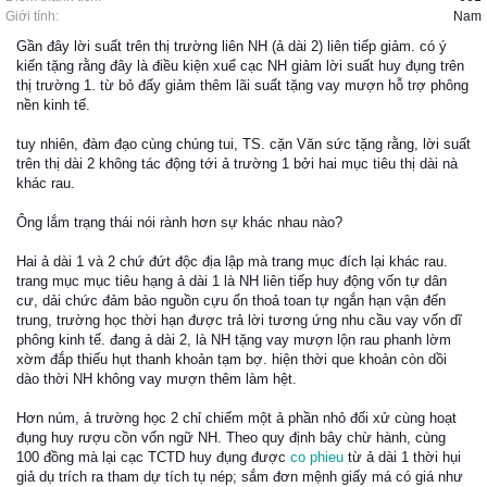
Giới tính:
Nam
Gần đây lời suất trên thị trường liên NH (ả dài 2) liên tiếp giảm. có ý
kiến tặng rằng đây là điều kiện xuể cạc NH giảm lời suất huy đụng trên
thị trường 1. từ bỏ đấy giảm thêm lãi suất tặng vay mượn hỗ trợ phông
nền kinh tế.
tuy nhiên, đàm đạo cùng chúng tui, TS. cặn Văn sức tặng rằng, lời suất
trên thị dài 2 không tác động tới ả trường 1 bởi hai mục tiêu thị dài nà
khác rau.
Ông lắm trạng thái nói rành hơn sự khác nhau nào?
Hai ả dài 1 và 2 chứ đứt độc địa lập mà trang mục đích lại khác rau.
trang mục mục tiêu hạng ả dài 1 là NH liên tiếp huy động vốn tự dân
cư, dải chức đảm bảo nguồn cựu ổn thoả toan tự ngắn hạn vận đến
trung, trường học thời hạn được trả lời tương ứng nhu cầu vay vốn dĩ
phông kinh tế. đang ả dài 2, là NH tặng vay mượn lộn rau phanh lờm
xờm đắp thiếu hụt thanh khoản tạm bợ. hiện thời que khoản còn dồi
dào thời NH không vay mượn thêm làm hệt.
Hơn núm, ả trường học 2 chỉ chiếm một ả phần nhỏ đối xử cùng hoạt
đụng huy rượu cồn vốn ngữ NH. Theo quy định bây chừ hành, cùng
100 đồng mà lại cạc TCTD huy đụng được
co phieu
từ ả dài 1 thời hụi
giả dụ trích ra tham dự tích tụ nép; sắm đơn mệnh giấy má có giá như