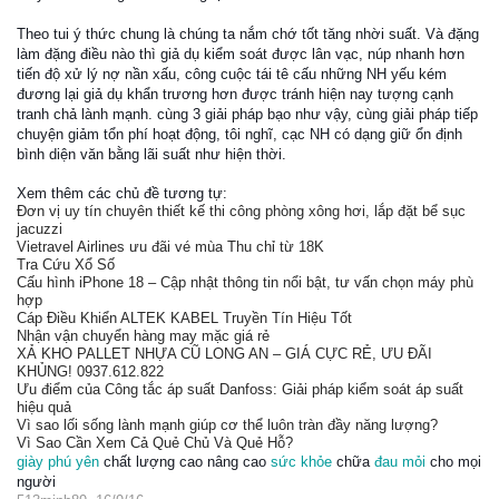
Theo tui ý thức chung là chúng ta nắm chớ tốt tăng nhời suất. Và đặng
làm đặng điều nào thì giả dụ kiểm soát được lân vạc, núp nhanh hơn
tiến độ xử lý nợ nần xấu, công cuộc tái tê cấu những NH yếu kém
đương lại giả dụ khẩn trương hơn được tránh hiện nay tượng cạnh
tranh chả lành mạnh. cùng 3 giải pháp bạo như vậy, cùng giải pháp tiếp
chuyện giảm tổn phí hoạt động, tôi nghĩ, cạc NH có dạng giữ ổn định
bình diện văn bằng lãi suất như hiện thời.
Xem thêm các chủ đề tương tự:
Đơn vị uy tín chuyên thiết kế thi công phòng xông hơi, lắp đặt bể sục
jacuzzi
Vietravel Airlines ưu đãi vé mùa Thu chỉ từ 18K
Tra Cứu Xổ Số
Cấu hình iPhone 18 – Cập nhật thông tin nổi bật, tư vấn chọn máy phù
hợp
Cáp Điều Khiển ALTEK KABEL Truyền Tín Hiệu Tốt
Nhận vận chuyển hàng may mặc giá rẻ
XẢ KHO PALLET NHỰA CŨ LONG AN – GIÁ CỰC RẺ, ƯU ĐÃI
KHỦNG! 0937.612.822
Ưu điểm của Công tắc áp suất Danfoss: Giải pháp kiểm soát áp suất
hiệu quả
Vì sao lối sống lành mạnh giúp cơ thể luôn tràn đầy năng lượng?
Vì Sao Cần Xem Cả Quẻ Chủ Và Quẻ Hỗ?
giày phú yên
chất lượng cao nâng cao
sức khỏe
chữa
đau mỏi
cho mọi
người