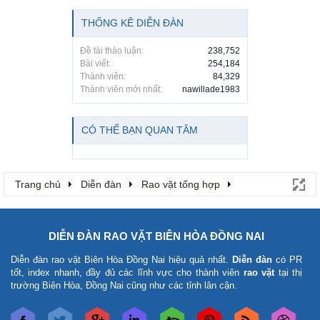
THỐNG KÊ DIỄN ĐÀN
Đề tài thảo luận:
238,752
Bài viết:
254,184
Thành viên:
84,329
Thành viên mới nhất:
nawillade1983
CÓ THỂ BẠN QUAN TÂM
Trang chủ
Diễn đàn
Rao vặt tổng hợp
Rao vặt tổng hợp - Uy tín - Miễn phí
DIỄN ĐÀN RAO VẶT BIÊN HÒA ĐỒNG NAI
Diễn đàn rao vặt Biên Hòa Đồng Nai
hiệu quả nhất.
Diễn đàn
có PR
tốt, index nhanh, đầy đủ các lĩnh vực cho thành viên
rao vặt
tại thị
trường Biên Hòa, Đồng Nai cũng như các tỉnh lân cận.