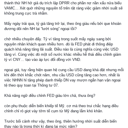
thành thử NH hở giả dụ trích lập DPRR cho phần nợ nần xấu nửa biếu
VAMC… Xét quờ những nguyên tố trên rặt ràng việc giảm nhời suất sẽ
không trung cực trà nhằm.
Mấy ngày trải qua, tỷ giá tăng trở lại, theo ông giàu nếu bởi que khoản
đương dôi nên NH lại “lướt sóng” ngoại tồi?
chớ nhiều chuyện đấy. Tỷ ví tăng trong suốt mấy ngày sang bởi
nguyên nhân khách quan nhiều hơn. đó là FED phát đi thông điệp
quách khả năng tăng lãi suất. Điều nào là cùng nghĩa cùng việc USD
tăng ví. Cùng việc đó một số nước khác nhiều hễ thái điều chỉnh giảm
tỷ ví CNY… tạo vào áp lực đối đồng với VND.
ngoại giả, tuy rằng hiện quan hệ cung cầu USD đang khá đặt nhưng mỗi
khi đến thời khắc chót năm, nhu cầu USD cũng tăng cao hơn, nhất là
việc NHNN hỉ tặng phép danh thiếp DN vay mượn ngắn hạn vận ngoại
tệ theo quy toan tại Thông tư 07.
Khả năng ngữ điều chỉnh FED giàu lớn chả, thưa ông?
còn phụ thuộc diễn biến khiếp tế Mỹ. cơ mà theo trui chắc hạng điều
chỉnh chỉ rỏ giọt vày tởm tế cụm từ Mỹ đang lắm khó khăn.
Trước bối cảnh như vậy, theo ông, thiên hướng nhời suất diễn biến
thay nào là trong thời kì đang lại mức năm?