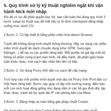
5. Quy trình xử lý kỹ thuật nghiêm ngặt khi vận
hành Nick mới nhập
Khi đã có sơ đồ phân quyền bọc lót, bạn cần tuân thủ đúng quy trình 3
bước setup kỹ thuật sau để triệt tiêu tỷ lệ dính checkpoint đăng nhập
xuống mức dưới 1%:
1.Bước 1: Cô lập thiết bị bằng phần mềm Anti-detect Browser:
Tuyệt đối không dùng trình duyệt thông thường. Hãy sử dụng các phần
mềm trình duyệt ẩn danh chuyên dụng (như GPM, GenLogin,
Kiklogin...) để tạo ra các profile riêng biệt. Mỗi profile sẽ giả lập một bộ
thông số phần cứng (card màn hình, hệ điều hành, độ phân giải) hoàn
toàn khác nhau, xóa sạch dấu chân liên đới cũ bẩn.
2.Bước 2: Sử dụng Proxy tĩnh dân cư sạch để cấp mạng:
Tích hợp vào mỗi profile trình duyệt một địa chỉ Proxy tĩnh IPv4 dân cư
Việt Nam riêng biệt. Bước này giúp cô lập môi trường mạng, đảm bảo
mỗi con nick hoạt động giống như đang nằm ở các hộ gia đình độc lập
khác nhau, tránh bộ lọc quét dải IP văn phòng bẩn của Meta.
3.Bước 3: Đăng nhập an toàn bằng giải pháp chuỗi Cookie:
Sử dụng tiện ích mở rộng Cookie Editor để import trực tiếp chuỗi