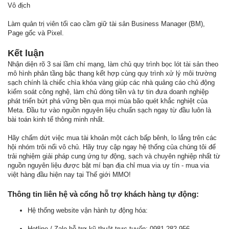
Vô địch
Làm quản trị viên tối cao cầm giữ tài sản Business Manager (BM),
Page gốc và Pixel.
Kết luận
Nhận diện rõ 3 sai lầm chí mạng, làm chủ quy trình bọc lót tài sản theo
mô hình phân tầng bậc thang kết hợp cùng quy trình xử lý môi trường
sạch chính là chiếc chìa khóa vàng giúp các nhà quảng cáo chủ động
kiểm soát công nghệ, làm chủ dòng tiền và tự tin đưa doanh nghiệp
phát triển bứt phá vững bền qua mọi mùa bão quét khắc nghiệt của
Meta. Đầu tư vào nguồn nguyên liệu chuẩn sạch ngay từ đầu luôn là
bài toán kinh tế thông minh nhất.
Hãy chấm dứt việc mua tài khoản một cách bấp bênh, lo lắng trên các
hội nhóm trôi nổi vô chủ. Hãy truy cập ngay hệ thống của chúng tôi để
trải nghiệm giải pháp cung ứng tự động, sạch và chuyên nghiệp nhất từ
nguồn nguyên liệu được bật mí bạn địa chỉ mua via uy tín - mua via
việt hàng đầu hiện nay tại Thế giới MMO!
Thông tin liên hệ và cổng hỗ trợ khách hàng tự động:
Hệ thống website vận hành tự động hóa:
Hotline / Zalo hỗ trợ kỹ thuật trực tuyến: 0981 282 956