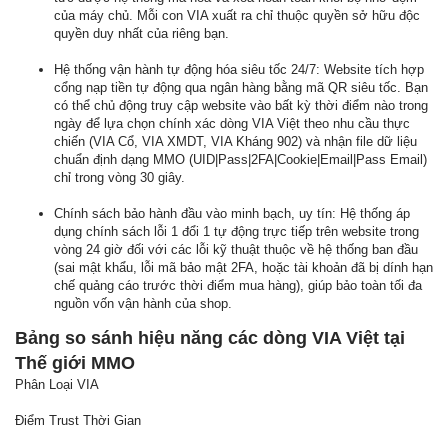
của máy chủ. Mỗi con VIA xuất ra chỉ thuộc quyền sở hữu độc
quyền duy nhất của riêng bạn.
Hệ thống vận hành tự động hóa siêu tốc 24/7: Website tích hợp
cổng nạp tiền tự động qua ngân hàng bằng mã QR siêu tốc. Bạn
có thể chủ động truy cập website vào bất kỳ thời điểm nào trong
ngày để lựa chọn chính xác dòng VIA Việt theo nhu cầu thực
chiến (VIA Cổ, VIA XMDT, VIA Kháng 902) và nhận file dữ liệu
chuẩn định dạng MMO (UID|Pass|2FA|Cookie|Email|Pass Email)
chỉ trong vòng 30 giây.
Chính sách bảo hành đầu vào minh bạch, uy tín: Hệ thống áp
dụng chính sách lỗi 1 đổi 1 tự động trực tiếp trên website trong
vòng 24 giờ đối với các lỗi kỹ thuật thuộc về hệ thống ban đầu
(sai mật khẩu, lỗi mã bảo mật 2FA, hoặc tài khoản đã bị dính hạn
chế quảng cáo trước thời điểm mua hàng), giúp bảo toàn tối đa
nguồn vốn vận hành của shop.
Bảng so sánh hiệu năng các dòng VIA Việt tại
Thế giới MMO
Phân Loại VIA
Điểm Trust Thời Gian