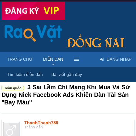
TRANG CHỦ
DIỄN ĐÀN
ĐĂNG NHẬP
Diễn đàn
...
Rao vặt tổng hợp - Uy tín - Miễn phí
Tìm kiếm diễn đàn
Bài viết gần đây
3 Sai Lầm Chí Mạng Khi Mua Và Sử
Toàn quốc
Dụng Nick Facebook Ads Khiến Dàn Tài Sản
"Bay Màu"
ThanhThanh789
Thành viên