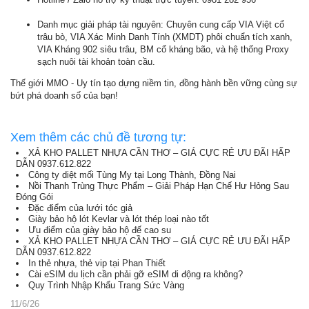
Danh mục giải pháp tài nguyên: Chuyên cung cấp VIA Việt cổ
trâu bò, VIA Xác Minh Danh Tính (XMDT) phôi chuẩn tích xanh,
VIA Kháng 902 siêu trâu, BM cổ kháng bão, và hệ thống Proxy
sạch nuôi tài khoản toàn cầu.
Thế giới MMO - Uy tín tạo dựng niềm tin, đồng hành bền vững cùng sự
bứt phá doanh số của bạn!
Xem thêm các chủ đề tương tự:
XẢ KHO PALLET NHỰA CẦN THƠ – GIÁ CỰC RẺ ƯU ĐÃI HẤP
DẪN 0937.612.822
Công ty diệt mối Tùng My tại Long Thành, Đồng Nai
Nồi Thanh Trùng Thực Phẩm – Giải Pháp Hạn Chế Hư Hỏng Sau
Đóng Gói
Đặc điểm của lưới tóc giả
Giày bảo hộ lót Kevlar và lót thép loại nào tốt
Ưu điểm của giày bảo hộ đế cao su
XẢ KHO PALLET NHỰA CẦN THƠ – GIÁ CỰC RẺ ƯU ĐÃI HẤP
DẪN 0937.612.822
In thẻ nhựa, thẻ vip tại Phan Thiết
Cài eSIM du lịch cần phải gỡ eSIM di động ra không?
Quy Trình Nhập Khẩu Trang Sức Vàng
11/6/26