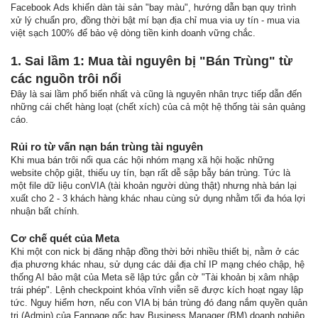
Facebook Ads khiến dàn tài sản "bay màu", hướng dẫn bạn quy trình
xử lý chuẩn pro, đồng thời bật mí bạn địa chỉ mua via uy tín - mua via
việt sạch 100% để bảo vệ dòng tiền kinh doanh vững chắc.
1. Sai lầm 1: Mua tài nguyên bị "Bán Trùng" từ
các nguồn trôi nổi
Đây là sai lầm phổ biến nhất và cũng là nguyên nhân trực tiếp dẫn đến
những cái chết hàng loạt (chết xích) của cả một hệ thống tài sản quảng
cáo.
Rủi ro từ vấn nạn bán trùng tài nguyên
Khi mua bán trôi nổi qua các hội nhóm mạng xã hội hoặc những
website chộp giật, thiếu uy tín, bạn rất dễ sập bẫy bán trùng. Tức là
một file dữ liệu conVIA (tài khoản người dùng thật) nhưng nhà bán lại
xuất cho 2 - 3 khách hàng khác nhau cùng sử dụng nhằm tối đa hóa lợi
nhuận bất chính.
Cơ chế quét của Meta
Khi một con nick bị đăng nhập đồng thời bởi nhiều thiết bị, nằm ở các
địa phương khác nhau, sử dụng các dải địa chỉ IP mạng chéo chập, hệ
thống AI bảo mật của Meta sẽ lập tức gắn cờ "Tài khoản bị xâm nhập
trái phép". Lệnh checkpoint khóa vĩnh viễn sẽ được kích hoạt ngay lập
tức. Nguy hiểm hơn, nếu con VIA bị bán trùng đó đang nắm quyền quản
trị (Admin) của Fanpage gốc hay Business Manager (BM) doanh nghiệp