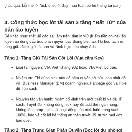
(Hậu quả: Lỗi thẻ -> Nick chết -> Bay màu toàn bộ hệ thống tài sản)
4. Công thức bọc lót tài sản 3 tầng "Bất Tử" của
dân lão luyện
Để khắc phục triệt để các sai lầm trên, dân MMO (Kiếm tiền online) lão
luyện áp dụng cấu trúc phân quyền bậc thang biệt lập. Họ bóc tách rõ
ràng giữa Nick giữ tài sản và Nick trực tiếp chạy Ads:
Tầng 1: Tầng Giữ Tài Sản Cốt Lõi (Vua cầm Key)
Loại tài nguyên: VIA Việt Kháng 902 hoặc VIA Việt Cổ trâu.
Nhiệm vụ: Chỉ dùng nick này để nắm quyền sở hữu cao nhất đối
với Business Manager (BM) doanh nghiệp, Fanpage gốc và Pixel
dữ liệu sạch.
Nguyên tắc vận hành: Ngâm cố định trên một thiết bị và dải IP
sạch. Tuyệt đối không dùng nick này để add thẻ ngân hàng,
không lên camp. Lịch sử hoạt động của nick luôn trong sạch
100%, bảo vệ cốt lõi hệ thống an toàn tuyệt đối trước mọi đợt
bão quét.
Tầng 2: Tầng Trung Gian Phân Quyền (Bọc lót dự phòng)