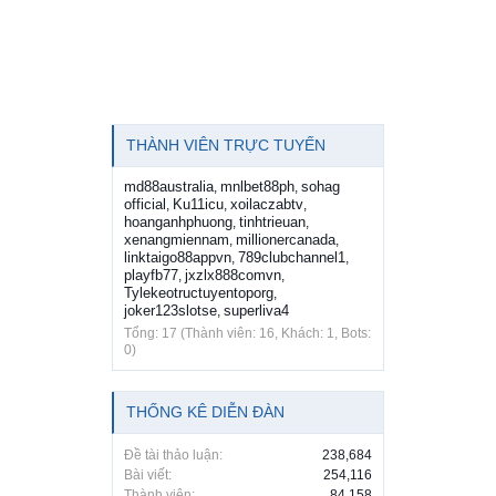
THÀNH VIÊN TRỰC TUYẾN
md88australia
mnlbet88ph
sohag
,
,
official
Ku11icu
xoilaczabtv
,
,
,
hoanganhphuong
tinhtrieuan
,
,
xenangmiennam
millionercanada
,
,
linktaigo88appvn
789clubchannel1
,
,
playfb77
jxzlx888comvn
,
,
Tylekeotructuyentoporg
,
joker123slotse
superliva4
,
Tổng: 17 (Thành viên: 16, Khách: 1, Bots:
0)
THỐNG KÊ DIỄN ĐÀN
Đề tài thảo luận:
238,684
Bài viết:
254,116
Thành viên:
84,158