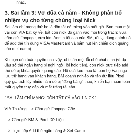
nhạc.
3. Sai lầm 3: Vơ đũa cả nắm - Không phân bổ
nhiệm vụ cho từng chủng loại Nick
Sai lầm chí mạng thứ ba là dồn tất cả trứng vào một giỏ. Bạn mua một
vài con VIA bất kỳ về, bắt con nick đó gánh vác mọi trọng trách: vừa
cầm giữ Fanpage, vừa làm Admin tối cao của BM, rồi lại dùng chính nó
để add thẻ tín dụng VISA/Mastercard và bấm nút lên chiến dịch quảng
cáo (set camp).
Khi bạn dồn toàn quyền như vậy, chỉ cần một lỗi nhỏ phát sinh (ví dụ:
đầu số thẻ ngân hàng bị nghi ngờ, lỗi hold tiền), con nick trực tiếp add
thẻ sẽ bị khóa quyền quảng cáo. Hệ quả kéo theo là toàn bộ Fanpage
lưu trữ hàng vạn khách hàng, BM doanh nghiệp và tệp dữ liệu Pixel
quý giá tích lũy nhiều năm sẽ bị "đóng băng" theo, khiến bạn hoàn toàn
mất quyền truy cập và mất trắng tài sản.
[ SAI LẦM CHÍ MẠNG: DỒN TẤT CẢ VÀO 1 NICK ]
VIA Thường ---> Cầm giữ Fanpage Gốc
---> Cầm giữ BM & Pixel Dữ Liệu
---> Trực tiếp Add thẻ ngân hàng & Set Camp