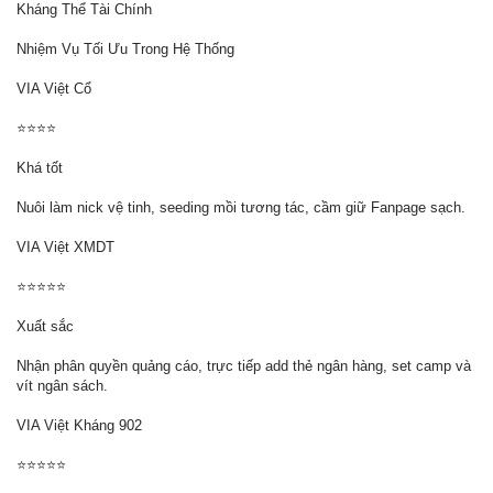
Kháng Thể Tài Chính
Nhiệm Vụ Tối Ưu Trong Hệ Thống
VIA Việt Cổ
⭐️⭐️⭐️⭐️
Khá tốt
Nuôi làm nick vệ tinh, seeding mồi tương tác, cầm giữ Fanpage sạch.
VIA Việt XMDT
⭐️⭐️⭐️⭐️⭐️
Xuất sắc
Nhận phân quyền quảng cáo, trực tiếp add thẻ ngân hàng, set camp và
vít ngân sách.
VIA Việt Kháng 902
⭐️⭐️⭐️⭐️⭐️