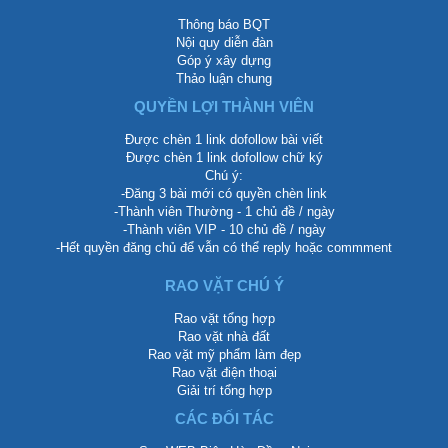
Thông báo BQT
Nội quy diễn đàn
Góp ý xây dựng
Thảo luận chung
QUYỀN LỢI THÀNH VIÊN
Được chèn 1 link dofollow bài viết
Được chèn 1 link dofollow chữ ký
Chú ý:
-Đăng 3 bài mới có quyền chèn link
-Thành viên Thường - 1 chủ đề / ngày
-Thành viên VIP - 10 chủ đề / ngày
-Hết quyền đăng chủ để vẫn có thể reply hoặc commment
RAO VẶT CHÚ Ý
Rao vặt tổng hợp
Rao vặt nhà đất
Rao vặt mỹ phẩm làm đẹp
Rao vặt điện thoại
Giải trí tổng hợp
CÁC ĐỐI TÁC