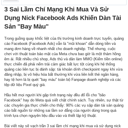
3 Sai Lầm Chí Mạng Khi Mua Và Sử
Dụng Nick Facebook Ads Khiến Dàn Tài
Sản "Bay Màu"
Trong guồng quay khốc liệt của thị trường kinh doanh trực tuyến, quảng
cáo Facebook (Facebook Ads) vẫn là "mũi khoan" dẫn dòng tiền và
mang đơn hàng về nhanh nhất cho doanh nghiệp. Thế nhưng, cuộc
chơi với thuật toán bảo mật của Meta chưa bao giờ là một thảm hồng
êm ái. Rất nhiều chủ shop, Ads thủ và dân làm MMO (Kiếm tiền online)
thực chiến đã phải nếm trải cảm giác bất lực tột cùng khi hệ thống
quảng cáo liên tục bị đánh sập: tài khoản dính checkpoint ngay khi vừa
đăng nhập, bị vô hiệu hóa bất thường khi vừa liên kết thẻ ngân hàng,
hay tệ hơn là bị quét "bay màu" toàn bộ Fanpage doanh nghiệp và các
tệp dữ liệu Pixel quý giá.
Hầu hết mọi người khi gặp tình trạng này đều đổ lỗi cho "bão
Facebook" hay do Meta quá siết chặt chính sách. Tuy nhiên, sự thật từ
các chuyên gia thực chiến cho thấy: 90% các vụ sập dàn tài sản quảng
cáo bắt nguồn từ những sai lầm sơ đẳng của người dùng trong quá
trình lựa chọn nguyên liệu đầu vào và thiết lập kỹ thuật.
Bài viết này sẽ vạch trần 3 sai lầm chí mạng khi mua và sử dụng nick