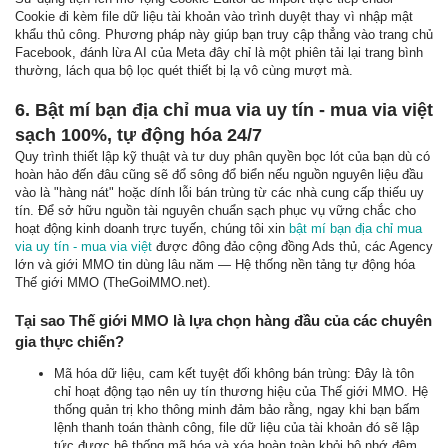
Cookie đi kèm file dữ liệu tài khoản vào trình duyệt thay vì nhập mật
khẩu thủ công. Phương pháp này giúp bạn truy cập thẳng vào trang chủ
Facebook, đánh lừa AI của Meta đây chỉ là một phiên tải lại trang bình
thường, lách qua bộ lọc quét thiết bị lạ vô cùng mượt mà.
6. Bật mí bạn địa chỉ mua via uy tín - mua via việt
sạch 100%, tự động hóa 24/7
Quy trình thiết lập kỹ thuật và tư duy phân quyền bọc lót của bạn dù có
hoàn hảo đến đâu cũng sẽ đổ sông đổ biển nếu nguồn nguyên liệu đầu
vào là "hàng nát" hoặc dính lỗi bán trùng từ các nhà cung cấp thiếu uy
tín. Để sở hữu nguồn tài nguyên chuẩn sạch phục vụ vững chắc cho
hoạt động kinh doanh trực tuyến, chúng tôi xin
bật mí bạn địa chỉ mua
via uy tín - mua via việt
được đông đảo cộng đồng Ads thủ, các Agency
lớn và giới MMO tin dùng lâu năm — Hệ thống nền tảng tự động hóa
Thế giới MMO (TheGoiMMO.net).
Tại sao Thế giới MMO là lựa chọn hàng đầu của các chuyên
gia thực chiến?
Mã hóa dữ liệu, cam kết tuyệt đối không bán trùng: Đây là tôn
chỉ hoạt động tạo nên uy tín thương hiệu của Thế giới MMO. Hệ
thống quản trị kho thông minh đảm bảo rằng, ngay khi bạn bấm
lệnh thanh toán thành công, file dữ liệu của tài khoản đó sẽ lập
tức được hệ thống mã hóa và xóa hoàn toàn khỏi bộ nhớ đệm