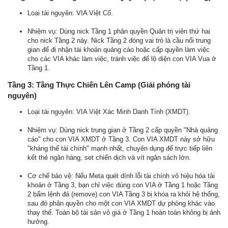
Loại tài nguyên: VIA Việt Cổ.
Nhiệm vụ: Dùng nick Tầng 1 phân quyền Quản trị viên thứ hai
cho nick Tầng 2 này. Nick Tầng 2 đóng vai trò là cầu nối trung
gian để đi nhận tài khoản quảng cáo hoặc cấp quyền làm việc
cho các VIA khác làm việc, tránh việc để lộ diện con VIA Vua ở
Tầng 1.
Tầng 3: Tầng Thực Chiến Lên Camp (Giải phóng tài
nguyên)
Loại tài nguyên: VIA Việt Xác Minh Danh Tính (XMDT).
Nhiệm vụ: Dùng nick trung gian ở Tầng 2 cấp quyền "Nhà quảng
cáo" cho con VIA XMDT ở Tầng 3. Con VIA XMDT này sở hữu
"kháng thể tài chính" mạnh nhất, chuyên dụng để trực tiếp liên
kết thẻ ngân hàng, set chiến dịch và vít ngân sách lớn.
Cơ chế bảo vệ: Nếu Meta quét dính lỗi tài chính vô hiệu hóa tài
khoản ở Tầng 3, bạn chỉ việc dùng con VIA ở Tầng 1 hoặc Tầng
2 bấm lệnh đá (remove) con VIA Tầng 3 bị khóa ra khỏi hệ thống,
sau đó phân quyền cho một con VIA XMDT dự phòng khác vào
thay thế. Toàn bộ tài sản vô giá ở Tầng 1 hoàn toàn không bị ảnh
hưởng.