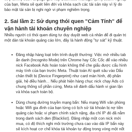
của bạn, Meta sẽ quét liên đới và khóa sạch các tài sản này vì lý do
bảo mật tài sản bị nghi ngờ vi phạm nghiêm trọng.
2. Sai lầm 2: Sử dụng thói quen "Cảm Tính" để
vận hành tài khoản chuyên nghiệp
Nhiều người có thói quen dùng tư duy duyệt web cá nhân để đi quản trị
một dàn tài khoản quảng cáo lớn, đây là hành động "tự sát" kỹ thuật.
Đăng nhập hàng loạt trên trình duyệt thường: Việc mở nhiều tab
ẩn danh (Incognito Mode) trên Chrome hay Cốc Cốc để vào nhiều
nick Facebook Ads hoàn toàn không thể che giấu được cấu hình
máy tính của bạn trước Meta. Thuật toán AI quét sâu vào Dấu
chân thiết bị (Device Fingerprint) như card màn hình, độ phân
giải, hệ điều hành... Nếu phát hiện hàng chục nick chạy Ads có
chung thông số phần cứng, Meta sẽ đánh dấu hành vi gian lận
và khóa sạch toàn bộ.
Dùng chung đường truyền mạng bẩn: Nếu mạng Wifi văn phòng
hoặc Wifi gia đình của bạn từng có lịch sử tài khoản bị nợ tiền
quảng cáo hoặc vi phạm chính sách nặng, địa chỉ IP đó đã nằm
trong danh sách đen (Blacklist). Đăng nhập một con nick mới
mua, có độ thích nghi môi trường chưa cao vào dải IP bẩn này
sẽ kích hoạt cơ chế khóa tài khoản tự động trong vòng một nốt