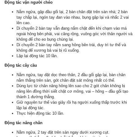
Động tác vặn người chéo
Nằm ngửa, gập đầu gối lại, 2 bàn chân đặt trên sàn nhà; 2 bàn
tay chắp lại, ngón tay đan vào nhau, bụng gập lại và nhấc 2 vai
lên cao.
Di chuyển 2 bàn tay vẫn đang nắm chặt đến khi chạm vào má
ngoài hông bên phải, vai căng rộng, vuông góc với thân người và
không để cho eo bụng chùng lại.
Di chuyển 2 bàn tay nằm sang hông bên trái, duy trì tư thế và
không để xương bả vai bị rũ xuống.
Lặp lại động tác 10 lần.
Động tác cây cầu
Nằm ngửa, tay đặt dọc theo thân, 2 đầu gối gập lại, bàn chân
nằm thẳng trên sàn, gót chân đặt sát mông nhất có thể.
Dùng lực từ chân nâng hông lên sao cho 2 gót chân không bị
nâng lên đồng thời siết chặt cơ mông, vai – hông – đầu gối tạo
thành 1 đường thẳng.
Giữ nguyên tư thế vào giây rồi hạ người xuống thấp trước khi
lặp lại động tác.
Thực hiện động tác 10 lần.
Động tác nâng chân
Nằm ngửa, 2 tay đặt trên sàn ngay dưới xương cụt.