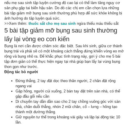
nếu mẹ sau sinh tập luyện cường độ cao lại có thể làm tăng nguy cơ
sản phụ gặp tai biến hậu sản. Do đó các chị em cần chọn lựa những
bài tập giảm mỡ bụng sau sinh thường phù hợp để sức khỏe không bị
ảnh hưởng do tập luyện quá sức.
>>Xem thêm:
thuốc sắt cho mẹ sau sinh
ngừa thiếu máu thiếu sắt
5 bài tập giảm mỡ bụng sau sinh thường
lấy lại vòng eo con kiến
Bụng là nơi cần được chăm sóc đặc biệt. Sau khi sinh, giữa cơ thành
bụng trái và phải sẽ có một khoảng cách thẳng đứng khiến vòng eo mở
rộng và bụng nhô ra. Để khắc phục tình trạng này, gợi ý cho mẹ 5 bài
tập đơn giản có thể thực hiện ngay tại nhà giúp bạn lấy lại vùng bụng
thon gọn như trước.
Động tác bò người
Đứng thẳng, 2 tay đặt dọc theo thân người, 2 chân đặt rộng
ngang vai
Gập hông, người cúi xuống, 2 bàn tay đặt trên sàn nhà, có thể
gập đầu gối nếu cần
Di chuyển tay dần dần sao cho 2 tay chồng vuông góc với sàn
nhà, chân duỗi thẳng, nhón 2 mũi chân, cổ – lưng – hông tạo
thành một đường thẳng.
Giữ nguyên tư thế trong khoảng vài giây và lặp lại động tác 10
lần.