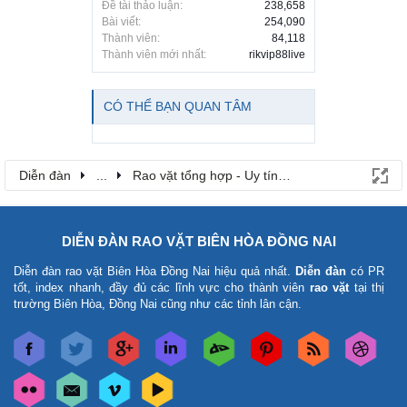
Đề tài thảo luận:
238,658
Bài viết:
254,090
Thành viên:
84,118
Thành viên mới nhất:
rikvip88live
CÓ THỂ BẠN QUAN TÂM
Diễn đàn
...
Rao vặt tổng hợp - Uy tín - Miễn phí
DIỄN ĐÀN RAO VẶT BIÊN HÒA ĐỒNG NAI
Diễn đàn rao vặt Biên Hòa Đồng Nai
hiệu quả nhất.
Diễn đàn
có PR
tốt, index nhanh, đầy đủ các lĩnh vực cho thành viên
rao vặt
tại thị
trường Biên Hòa, Đồng Nai cũng như các tỉnh lân cận.