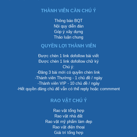
THÀNH VIÊN CẦN CHÚ Ý
Thông báo BQT
Nội quy diễn đàn
Góp ý xây dựng
Thảo luận chung
QUYỀN LỢI THÀNH VIÊN
Được chèn 1 link dofollow bài viết
Được chèn 1 link dofollow chữ ký
Chú ý:
-Đăng 3 bài mới có quyền chèn link
-Thành viên Thường - 1 chủ đề / ngày
-Thành viên VIP - 10 chủ đề / ngày
-Hết quyền đăng chủ để vẫn có thể reply hoặc commment
RAO VẶT CHÚ Ý
Rao vặt tổng hợp
Rao vặt nhà đất
Rao vặt mỹ phẩm làm đẹp
Rao vặt điện thoại
Giải trí tổng hợp