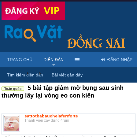
TRANG CHỦ
DIỄN ĐÀN
ĐĂNG NHẬP
Diễn đàn
...
Rao vặt tổng hợp - Uy tín - Miễn phí
Tìm kiếm diễn đàn
Bài viết gần đây
5 bài tập giảm mỡ bụng sau sinh
Toàn quốc
thường lấy lại vòng eo con kiến
sattotbabauchelaferrforte
Thành viên xây dựng 4rum