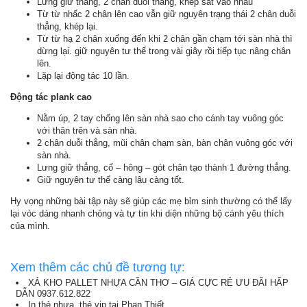
Lưng giữ thẳng, 2 chân duỗi thẳng, khép sát vào nhau
Từ từ nhấc 2 chân lên cao vẫn giữ nguyên trạng thái 2 chân duỗi
thẳng, khép lại.
Từ từ hạ 2 chân xuống đến khi 2 chân gần chạm tới sàn nhà thì
dừng lại. giữ nguyên tư thế trong vài giây rồi tiếp tục nâng chân
lên.
Lặp lại động tác 10 lần.
Động tác plank cao
Nằm úp, 2 tay chống lên sàn nhà sao cho cánh tay vuông góc
với thân trên và sàn nhà.
2 chân duỗi thẳng, mũi chân chạm sàn, bàn chân vuông góc với
sàn nhà.
Lưng giữ thẳng, cổ – hông – gót chân tạo thành 1 đường thẳng.
Giữ nguyên tư thế càng lâu càng tốt.
Hy vọng những bài tập này sẽ giúp các mẹ bỉm sinh thường có thể lấy
lại vóc dáng nhanh chóng và tự tin khi diện những bộ cánh yêu thích
của mình.
Xem thêm các chủ đề tương tự:
XẢ KHO PALLET NHỰA CẦN THƠ – GIÁ CỰC RẺ ƯU ĐÃI HẤP
DẪN 0937.612.822
In thẻ nhựa, thẻ vip tại Phan Thiết