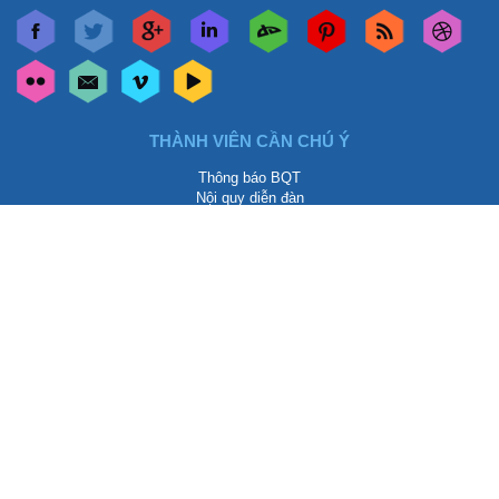
THÀNH VIÊN CẦN CHÚ Ý
Thông báo BQT
Nội quy diễn đàn
Góp ý xây dựng
Thảo luận chung
QUYỀN LỢI THÀNH VIÊN
Được chèn 1 link dofollow bài viết
Được chèn 1 link dofollow chữ ký
Chú ý:
-Đăng 3 bài mới có quyền chèn link
-Thành viên Thường - 1 chủ đề / ngày
-Thành viên VIP - 10 chủ đề / ngày
-Hết quyền đăng chủ để vẫn có thể reply hoặc commment
RAO VẶT CHÚ Ý