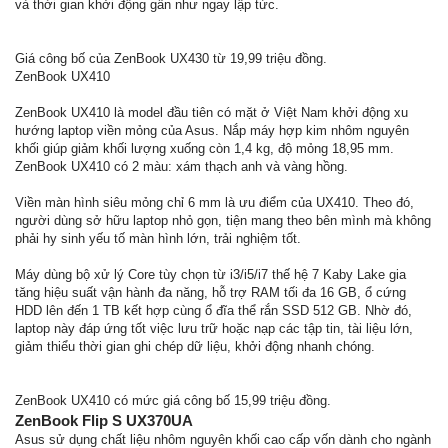
và thời gian khởi động gần như ngay lập tức.
Giá công bố của ZenBook UX430 từ 19,99 triệu đồng.
ZenBook UX410
ZenBook UX410 là model đầu tiên có mặt ở Việt Nam khởi động xu
hướng laptop viền mỏng của Asus. Nắp máy hợp kim nhôm nguyên
khối giúp giảm khối lượng xuống còn 1,4 kg, độ mỏng 18,95 mm.
ZenBook UX410 có 2 màu: xám thạch anh và vàng hồng.
Viền màn hình siêu mỏng chỉ 6 mm là ưu điểm của UX410. Theo đó,
người dùng sở hữu laptop nhỏ gọn, tiện mang theo bên mình mà không
phải hy sinh yếu tố màn hình lớn, trải nghiệm tốt.
Máy dùng bộ xử lý Core tùy chọn từ i3/i5/i7 thế hệ 7 Kaby Lake gia
tăng hiệu suất vận hành đa năng, hỗ trợ RAM tối đa 16 GB, ổ cứng
HDD lên đến 1 TB kết hợp cùng ổ đĩa thể rắn SSD 512 GB. Nhờ đó,
laptop này đáp ứng tốt việc lưu trữ hoặc nạp các tập tin, tài liệu lớn,
giảm thiểu thời gian ghi chép dữ liệu, khởi động nhanh chóng.
ZenBook UX410 có mức giá công bố 15,99 triệu đồng.
ZenBook Flip S UX370UA
Asus sử dụng chất liệu nhôm nguyên khối cao cấp vốn dành cho ngành