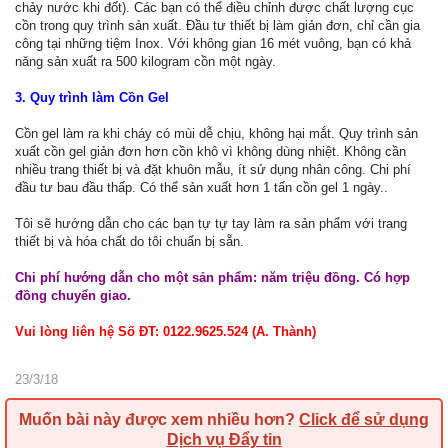
chảy nước khi đốt). Các bạn có thể điều chỉnh được chất lượng cục
cồn trong quy trình sản xuất. Đầu tư thiết bị làm giản đơn, chỉ cần gia
công tại những tiệm Inox. Với không gian 16 mét vuông, bạn có khả
năng sản xuất ra 500 kilogram cồn một ngày.
3. Quy trình làm Cồn Gel
Cồn gel làm ra khi cháy có mùi dễ chịu, không hại mắt. Quy trình sản
xuất cồn gel giản đơn hơn cồn khô vì không dùng nhiệt. Không cần
nhiều trang thiết bị và đặt khuôn mẫu, ít sử dụng nhân công. Chi phí
đầu tư bau đầu thấp. Có thể sản xuất hơn 1 tấn cồn gel 1 ngày..
Tôi sẽ hướng dẫn cho các bạn tự tự tay làm ra sản phẩm với trang
thiết bị và hóa chất do tôi chuẩn bị sẵn.
Chi phí hướng dẫn cho một sản phẩm: năm triệu đồng. Có hợp
đồng chuyển giao.
Vui lòng liên hệ Số ĐT: 0122.9625.524 (A. Thành)
23/3/18
Muốn bài này được xem nhiều hơn?
Click để sử dụng
Dịch vụ Đẩy tin