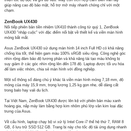
giúp nâng cao độ bảo mật, hỗ trợ mở máy nhanh chóng chỉ với một
chạm.
ZenBook UX430
Nối tiếp phiên bản tiền nhiệm UX410 thành công từ quý 1, ZenBook
UX430 "nhập cuộc" với đặc điểm nổi bật về thiết kế và viền màn hình
mỏng bắt mắt.
Asus ZenBook UX430 sử dụng màn hình 14 inch Full HD có khả năng
chống lóa tốt, thể hiện gam màu 100% sRGB siêu rộng. Công nghệ góc
nhìn rộng đảm bảo độ tương phản và khả năng tái tạo màu không bị
suy giảm ở các góc nhìn rộng lên đến 178 độ. Laptop được tối ưu hóa
để làm việc nhóm, chia sẻ màn hình với đồng nghiệp.
Một số thông số đáng chú ý khác là viền màn hình mỏng 7,18 mm, độ
mỏng của máy 15,9 mm, trọng lượng 1,25 kg gọn nhẹ, dễ dàng cất
trong balo hay vali du lịch.
Tại Việt Nam, ZenBook UX430 được lên kệ với phiên bản màu xanh
hoàng gia, nắp máy làm bằng hợp kim nhôm phủ lớp vân kim loại đặc
trưng của Asus.
Về cấu hình, laptop chạy bộ vi xử lý Intel Core i7 thế hệ thứ 7, RAM 8
GB, ổ lưu trữ SSD 512 GB. Trang bị này cho tốc độ tải ứng dụng nhanh