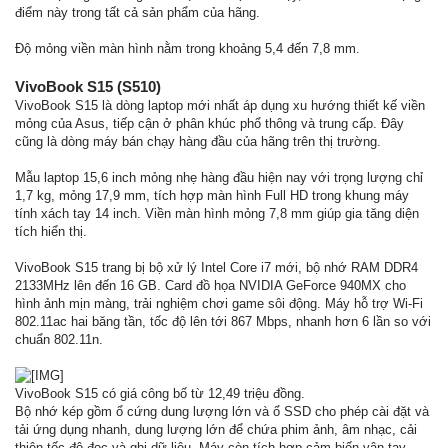
điểm này trong tất cả sản phẩm của hãng.
Độ mỏng viền màn hình nằm trong khoảng 5,4 đến 7,8 mm.
VivoBook S15 (S510)
VivoBook S15 là dòng laptop mới nhất áp dụng xu hướng thiết kế viền
mỏng của Asus, tiếp cận ở phân khúc phổ thông và trung cấp. Đây
cũng là dòng máy bán chạy hàng đầu của hãng trên thị trường.
Mẫu laptop 15,6 inch mỏng nhẹ hàng đầu hiện nay với trọng lượng chỉ
1,7 kg, mỏng 17,9 mm, tích hợp màn hình Full HD trong khung máy
tính xách tay 14 inch. Viền màn hình mỏng 7,8 mm giúp gia tăng diện
tích hiển thị.
VivoBook S15 trang bị bộ xử lý Intel Core i7 mới, bộ nhớ RAM DDR4
2133MHz lên đến 16 GB. Card đồ họa NVIDIA GeForce 940MX cho
hình ảnh mịn màng, trải nghiệm chơi game sôi động. Máy hỗ trợ Wi-Fi
802.11ac hai băng tần, tốc độ lên tới 867 Mbps, nhanh hơn 6 lần so với
chuẩn 802.11n.
VivoBook S15 có giá công bố từ 12,49 triệu đồng.
Bộ nhớ kép gồm ổ cứng dung lượng lớn và ổ SSD cho phép cài đặt và
tải ứng dụng nhanh, dung lượng lớn để chứa phim ảnh, âm nhạc, cải
thiện tốc độ đọc và ghi dữ liệu. Máy còn tích hợp cảm biến vân tay