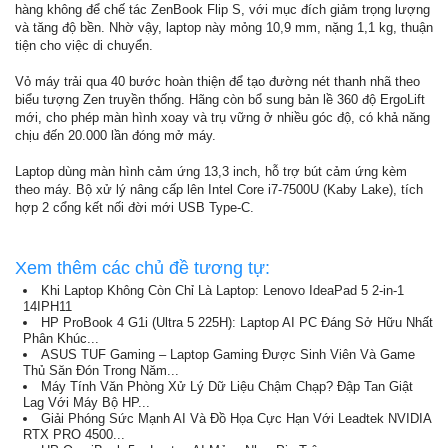
hàng không để chế tác ZenBook Flip S, với mục đích giảm trọng lượng
và tăng độ bền. Nhờ vậy, laptop này mỏng 10,9 mm, nặng 1,1 kg, thuận
tiện cho việc di chuyển.
Vỏ máy trải qua 40 bước hoàn thiện để tạo đường nét thanh nhã theo
biểu tượng Zen truyền thống. Hãng còn bổ sung bản lề 360 độ ErgoLift
mới, cho phép màn hình xoay và trụ vững ở nhiều góc độ, có khả năng
chịu đến 20.000 lần đóng mở máy.
Laptop dùng màn hình cảm ứng 13,3 inch, hỗ trợ bút cảm ứng kèm
theo máy. Bộ xử lý nâng cấp lên Intel Core i7-7500U (Kaby Lake), tích
hợp 2 cổng kết nối đời mới USB Type-C.
Xem thêm các chủ đề tương tự:
Khi Laptop Không Còn Chỉ Là Laptop: Lenovo IdeaPad 5 2-in-1
14IPH11
HP ProBook 4 G1i (Ultra 5 225H): Laptop AI PC Đáng Sở Hữu Nhất
Phân Khúc...
ASUS TUF Gaming – Laptop Gaming Được Sinh Viên Và Game
Thủ Săn Đón Trong Năm...
Máy Tính Văn Phòng Xử Lý Dữ Liệu Chậm Chạp? Đập Tan Giật
Lag Với Máy Bộ HP...
Giải Phóng Sức Mạnh AI Và Đồ Họa Cực Hạn Với Leadtek NVIDIA
RTX PRO 4500...