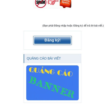
biến vân tay giúp nâng cao độ bảo mật, hỗ trợ mở máy nhanh
chóng chỉ với một chạm.
ZenBook UX430
Nối tiếp phiên bản tiền nhiệm UX410 thành công từ quý 1, ZenBook
UX430 "nhập cuộc" với đặc điểm nổi bật về thiết kế và viền màn
(Bạn phải Đăng nhập hoặc Đăng ký để trả lời bài viết.)
hình mỏng bắt mắt.
Asus ZenBook UX430 sử dụng màn hình 14 inch Full HD có khả
Đăng ký!
năng chống lóa tốt, thể hiện gam màu 100% sRGB siêu rộng. Công
nghệ góc nhìn rộng đảm bảo độ tương phản và khả năng tái tạo
màu không bị suy giảm ở các góc nhìn rộng lên đến 178 độ. Laptop
được tối ưu hóa để làm việc nhóm, chia sẻ màn hình với đồng
QUẢNG CÁO BÀI VIẾT
nghiệp.
Một số thông số đáng chú ý khác là viền màn hình mỏng 7,18 mm,
độ mỏng của máy 15,9 mm, trọng lượng 1,25 kg gọn nhẹ, dễ dàng
cất trong balo hay vali du lịch.
Tại Việt Nam, ZenBook UX430 được lên kệ với phiên bản màu
xanh hoàng gia, nắp máy làm bằng hợp kim nhôm phủ lớp vân kim
loại đặc trưng của Asus.
Về cấu hình, laptop chạy bộ vi xử lý Intel Core i7 thế hệ thứ 7,