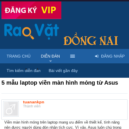
TRANG CHỦ
DIỄN ĐÀN
ĐĂNG NHẬP
Diễn đàn
...
Mua bán & sửa máy tính, laptop
Tìm kiếm diễn đàn
Bài viết gần đây
5 mẫu laptop viền màn hình mỏng từ Asus
tuanankpn
Thành viên
Viền màn hình mỏng trên laptop mang ưu điểm về thiết kế, tính năng
nên được người dùng đón nhận tích cực. Vì vậy, Asus luôn chú trọng