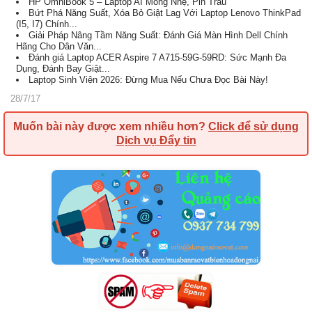
HP OmniBook 5 – Laptop AI Mỏng Nhẹ, Pin Trâu
Bứt Phá Năng Suất, Xóa Bỏ Giật Lag Với Laptop Lenovo ThinkPad
(I5, I7) Chính...
Giải Pháp Nâng Tầm Năng Suất: Đánh Giá Màn Hình Dell Chính
Hãng Cho Dân Văn...
Đánh giá Laptop ACER Aspire 7 A715-59G-59RD: Sức Mạnh Đa
Dụng, Đánh Bay Giật...
Laptop Sinh Viên 2026: Đừng Mua Nếu Chưa Đọc Bài Này!
28/7/17
Muốn bài này được xem nhiều hơn?
Click để sử dụng
Dịch vụ Đẩy tin