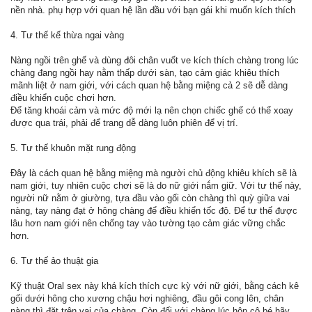
nền nhà. phụ hợp với quan hệ lần đầu với bạn gái khi muốn kích thích
4. Tư thế kế thừa ngai vàng
Nàng ngồi trên ghế và dùng đôi chân vuốt ve kích thích chàng trong lúc
chàng đang ngồi hay nằm thấp dưới sàn, tạo cảm giác khiêu thích
mãnh liệt ở nam giới, với cách quan hệ bằng miệng cả 2 sẽ dễ dàng
điều khiển cuộc chơi hơn.
Để tăng khoái cảm và mức độ mới lạ nên chọn chiếc ghế có thể xoay
được qua trái, phải để trang dễ dàng luôn phiên để vị trí.
5. Tư thế khuôn mặt rung động
Đây là cách quan hệ bằng miệng mà người chủ động khiêu khích sẽ là
nam giới, tuy nhiên cuộc chơi sẽ là do nữ giới nắm giữ. Với tư thế này,
người nữ nằm ở giường, tựa đầu vào gối còn chàng thì quỳ giữa vai
nàng, tay nàng đạt ở hông chàng để điều khiển tốc độ. Để tư thế được
lâu hơn nam giới nên chống tay vào tường tạo cảm giác vững chắc
hơn.
6. Tư thế ảo thuật gia
Kỹ thuật Oral sex này khá kích thích cực kỳ với nữ giới, bằng cách kê
gối dưới hông cho xương chậu hơi nghiêng, đầu gôi cong lên, chân
nàng thì đặt trên vai của chàng. Còn đối với chàng lúc hôn cô bé hãy