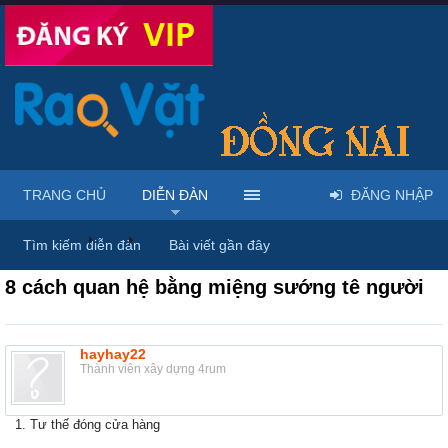
TRANG CHỦ
DIỄN ĐÀN
ĐĂNG NHẬP
Diễn đàn
...
Rao vặt tổng hợp - Uy tín - Miễn phí
Tìm kiếm diễn đàn
Bài viết gần đây
8 cách quan hệ bằng miệng sướng tê người
hayhay22
Thành viên xây dựng 4rum
1. Tư thế đóng cửa hàng