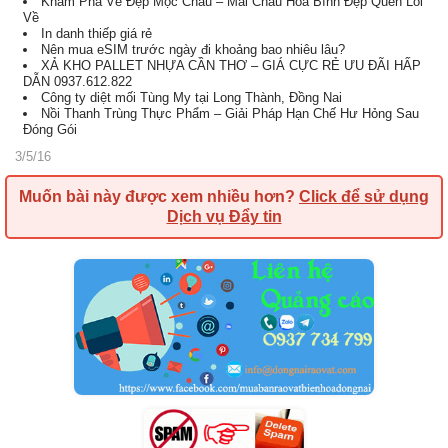
Khám Phá Vẻ Đẹp Mộc Châu – Mai Châu Hòa Bình Đẹp Quên Lối
Về
In danh thiếp giá rẻ
Nên mua eSIM trước ngày đi khoảng bao nhiêu lâu?
XẢ KHO PALLET NHỰA CẦN THƠ – GIÁ CỰC RẺ ƯU ĐÃI HẤP
DẪN 0937.612.822
Công ty diệt mối Tùng My tại Long Thành, Đồng Nai
Nồi Thanh Trùng Thực Phẩm – Giải Pháp Hạn Chế Hư Hỏng Sau
Đóng Gói
3/5/16
Muốn bài này được xem nhiều hơn?
Click để sử dụng
Dịch vụ Đẩy tin