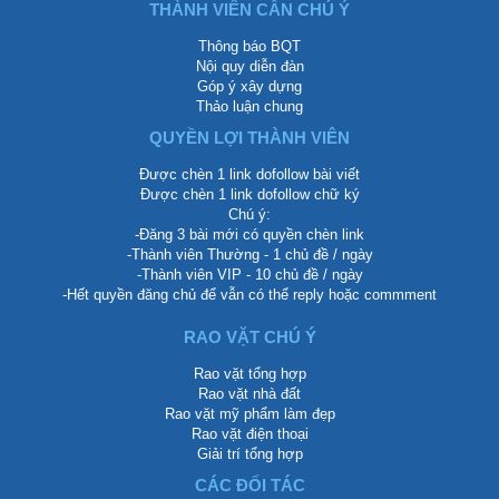
THÀNH VIÊN CẦN CHÚ Ý
Thông báo BQT
Nội quy diễn đàn
Góp ý xây dựng
Thảo luận chung
QUYỀN LỢI THÀNH VIÊN
Được chèn 1 link dofollow bài viết
Được chèn 1 link dofollow chữ ký
Chú ý:
-Đăng 3 bài mới có quyền chèn link
-Thành viên Thường - 1 chủ đề / ngày
-Thành viên VIP - 10 chủ đề / ngày
-Hết quyền đăng chủ để vẫn có thể reply hoặc commment
RAO VẶT CHÚ Ý
Rao vặt tổng hợp
Rao vặt nhà đất
Rao vặt mỹ phẩm làm đẹp
Rao vặt điện thoại
Giải trí tổng hợp
CÁC ĐỐI TÁC