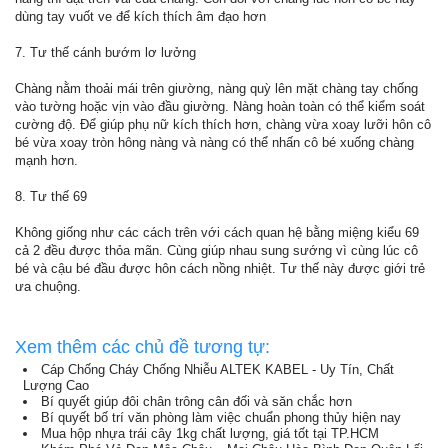
dùng tay vuốt ve để kích thích âm đạo hơn
7. Tư thế cánh bướm lơ lưởng
Chàng nằm thoải mái trên giường, nàng quỳ lên mặt chàng tay chống
vào tường hoặc vịn vào đầu giường. Nàng hoàn toàn có thể kiểm soát
cường độ. Để giúp phụ nữ kích thích hơn, chàng vừa xoay lưỡi hôn cô
bé vừa xoay tròn hông nàng và nàng có thể nhấn cô bé xuống chàng
mạnh hơn.
8. Tư thế 69
Không giống như các cách trên với cách quan hệ bằng miệng kiểu 69
cả 2 đều được thỏa mãn. Cùng giúp nhau sung sướng vì cùng lúc cô
bé và cậu bé đầu được hôn cách nồng nhiệt. Tư thế này được giới trẻ
ưa chuộng.
Xem thêm các chủ đề tương tự:
Cáp Chống Cháy Chống Nhiễu ALTEK KABEL - Uy Tín, Chất
Lượng Cao
Bí quyết giúp đôi chân trông cân đối và săn chắc hơn
Bí quyết bố trí văn phòng làm việc chuẩn phong thủy hiện nay
Mua hộp nhựa trái cây 1kg chất lượng, giá tốt tại TP.HCM