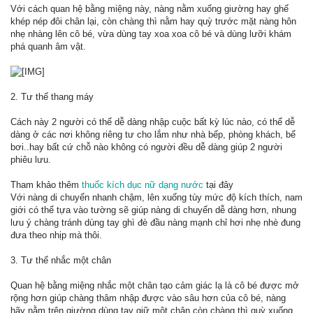
Với cách quan hệ bằng miệng này, nàng nằm xuống giường hay ghế
khép nép đôi chân lại, còn chàng thì nằm hay quỳ trước mặt nàng hôn
nhẹ nhàng lên cô bé, vừa dùng tay xoa xoa cô bé và dùng lưỡi khám
phá quanh âm vật.
2. Tư thế thang máy
Cách này 2 người có thể dễ dàng nhập cuộc bất kỳ lúc nào, có thể dễ
dàng ở các nơi không riêng tư cho lắm như nhà bếp, phòng khách, bể
bơi..hay bất cứ chỗ nào không có người đều dễ dàng giúp 2 người
phiêu lưu.
Tham khảo thêm
thuốc kích dục nữ dạng nước
tại đây
Với nàng di chuyển nhanh chậm, lên xuống tùy mức độ kích thích, nam
giới có thể tựa vào tường sẽ giúp nàng di chuyển dễ dàng hơn, nhung
lưu ý chàng tránh dùng tay ghì đè đầu nàng mạnh chỉ hơi nhẹ nhè đung
đưa theo nhịp mà thôi.
3. Tư thế nhắc một chân
Quan hệ bằng miệng nhắc một chân tạo cảm giác lạ là cô bé được mở
rộng hơn giúp chàng thâm nhập được vào sâu hơn của cô bé, nàng
hãy nằm trên giường dùng tay giữ một chân còn chàng thì quỳ xuống