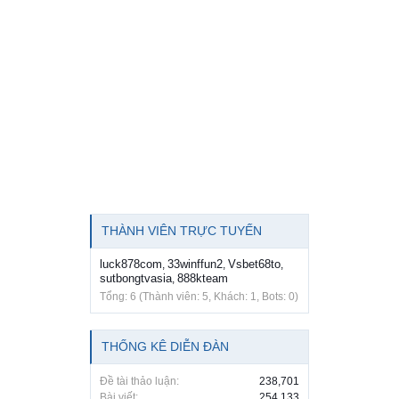
THÀNH VIÊN TRỰC TUYẾN
luck878com
33winffun2
Vsbet68to
,
,
,
sutbongtvasia
888kteam
,
Tổng: 6 (Thành viên: 5, Khách: 1, Bots: 0)
THỐNG KÊ DIỄN ĐÀN
Đề tài thảo luận:
238,701
Bài viết:
254,133