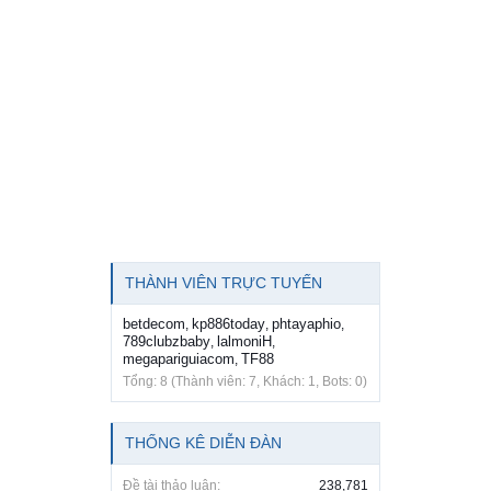
THÀNH VIÊN TRỰC TUYẾN
betdecom
kp886today
phtayaphio
,
,
,
789clubzbaby
lalmoniH
,
,
megapariguiacom
TF88
,
Tổng: 8 (Thành viên: 7, Khách: 1, Bots: 0)
THỐNG KÊ DIỄN ĐÀN
Đề tài thảo luận:
238,781