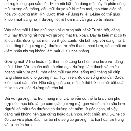
nhưng không quá sắc nét. Điểm nổi bật của dáng mũi này là phần sống
mũi tương đối thẳng, đầu mũi được xử lý mềm mại, tạo cảm giác hài
hòa với gương mặt. Khi được thiết kế đúng tỷ lệ, L-Line có thể giúp
khuôn mặt sáng hơn, đường nét rõ hơn mà vẫn giữ vẻ tự nhiên.
Vậy nâng mũi L-Line phù hợp với gương mặt nào? Trước hết, dáng
mũi này thường rất hợp với gương mặt trái xoan. Đây là kiểu mặt có tỷ
lệ cân đối, đường nét mềm và ít góc cạnh. Khi kết hợp với dáng mũi L-
Line, tổng thể gương mặt thường trở nên thanh thoát hơn, sống mũi có
điểm nhấn nhưng không làm mất đi sự nhẹ nhàng.
Gương mặt V-line hoặc mặt thon nhỏ cũng là nhóm phù hợp với dáng
mũi L-Line. Với khuôn mặt có cằm gọn, đường hàm thanh và chiều
ngang mặt vừa phải, một dáng mũi cao nhẹ, sống mũi thẳng sẽ giúp
tăng chiều sâu cho gương mặt. Tuy nhiên, độ cao sống mũi cần được
kiểm soát cẩn thận. Nếu nâng quá cao, mũi có thể trở nên nổi bật quá
mức so với các đường nét còn lại.
Đối với gương mặt tròn, nâng mũi L-Line vẫn có thể là lựa chọn phù
hợp nếu mục tiêu là tạo cảm giác gương mặt gọn và có chiều sâu hơn.
Người có mặt tròn thường có đường nét mềm, ít góc cạnh, vì vậy
dáng mũi không nên quá cứng hoặc quá nhọn. Một chiếc mũi L-Line có
độ cao vừa phải, đầu mũi bo nhẹ sẽ giúp gương mặt hài hòa, trẻ trung
và tự nhiên hơn.