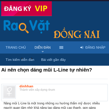
TRANG CHỦ
DIỄN ĐÀN
ĐĂNG NHẬP
Diễn đàn
...
Mỹ phẩm & spa làm đẹp tại Đồng Nai
Tìm kiếm diễn đàn
Bài viết gần đây
Ai nên chọn dáng mũi L-Line tự nhiên?
dinhhan
Thành viên xây dựng 4rum
Nâng mũi L-Line là một trong những xu hướng thẩm mỹ được nhiều
người quan tâm nhờ khả năng tạo dáng mũi cao thanh, gọn gàng