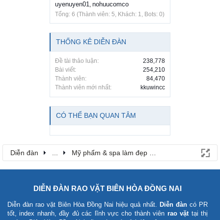
uyenuyen01
nohuucomco
,
Tổng: 6 (Thành viên: 5, Khách: 1, Bots: 0)
THỐNG KÊ DIỄN ĐÀN
Đề tài thảo luận:
238,778
Bài viết:
254,210
Thành viên:
84,470
Thành viên mới nhất:
kkuwincc
CÓ THỂ BẠN QUAN TÂM
Diễn đàn
...
Mỹ phẩm & spa làm đẹp tại Đồng Nai
DIỄN ĐÀN RAO VẶT BIÊN HÒA ĐỒNG NAI
Diễn đàn rao vặt Biên Hòa Đồng Nai
hiệu quả nhất.
Diễn đàn
có PR
tốt, index nhanh, đầy đủ các lĩnh vực cho thành viên
rao vặt
tại thị