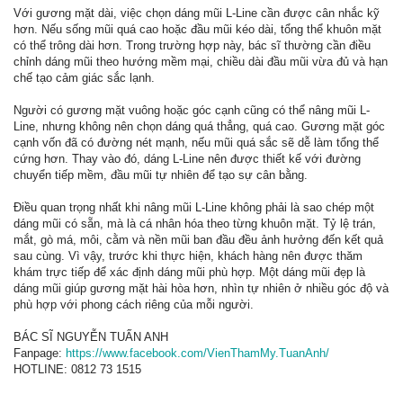
Với gương mặt dài, việc chọn dáng mũi L-Line cần được cân nhắc kỹ
hơn. Nếu sống mũi quá cao hoặc đầu mũi kéo dài, tổng thể khuôn mặt
có thể trông dài hơn. Trong trường hợp này, bác sĩ thường cần điều
chỉnh dáng mũi theo hướng mềm mại, chiều dài đầu mũi vừa đủ và hạn
chế tạo cảm giác sắc lạnh.
Người có gương mặt vuông hoặc góc cạnh cũng có thể nâng mũi L-
Line, nhưng không nên chọn dáng quá thẳng, quá cao. Gương mặt góc
cạnh vốn đã có đường nét mạnh, nếu mũi quá sắc sẽ dễ làm tổng thể
cứng hơn. Thay vào đó, dáng L-Line nên được thiết kế với đường
chuyển tiếp mềm, đầu mũi tự nhiên để tạo sự cân bằng.
Điều quan trọng nhất khi nâng mũi L-Line không phải là sao chép một
dáng mũi có sẵn, mà là cá nhân hóa theo từng khuôn mặt. Tỷ lệ trán,
mắt, gò má, môi, cằm và nền mũi ban đầu đều ảnh hưởng đến kết quả
sau cùng. Vì vậy, trước khi thực hiện, khách hàng nên được thăm
khám trực tiếp để xác định dáng mũi phù hợp. Một dáng mũi đẹp là
dáng mũi giúp gương mặt hài hòa hơn, nhìn tự nhiên ở nhiều góc độ và
phù hợp với phong cách riêng của mỗi người.
BÁC SĨ NGUYỄN TUẤN ANH
Fanpage:
https://www.facebook.com/VienThamMy.TuanAnh/
HOTLINE: 0812 73 1515