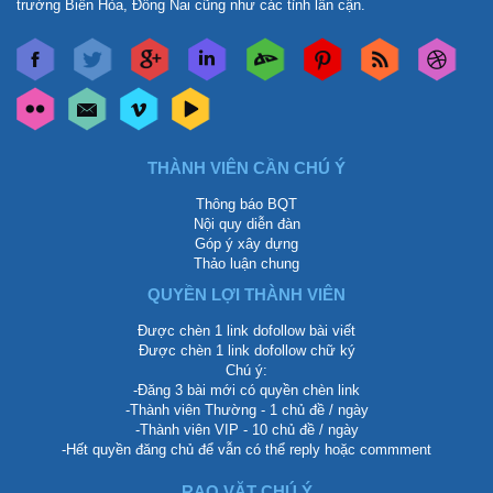
trường Biên Hòa, Đồng Nai cũng như các tỉnh lân cận.
THÀNH VIÊN CẦN CHÚ Ý
Thông báo BQT
Nội quy diễn đàn
Góp ý xây dựng
Thảo luận chung
QUYỀN LỢI THÀNH VIÊN
Được chèn 1 link dofollow bài viết
Được chèn 1 link dofollow chữ ký
Chú ý:
-Đăng 3 bài mới có quyền chèn link
-Thành viên Thường - 1 chủ đề / ngày
-Thành viên VIP - 10 chủ đề / ngày
-Hết quyền đăng chủ để vẫn có thể reply hoặc commment
RAO VẶT CHÚ Ý