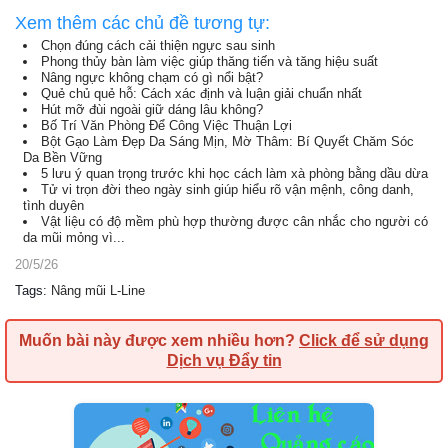
Xem thêm các chủ đề tương tự:
Chọn đúng cách cải thiện ngực sau sinh
Phong thủy bàn làm việc giúp thăng tiến và tăng hiệu suất
Nâng ngực không chạm có gì nổi bật?
Quẻ chủ quẻ hỗ: Cách xác định và luận giải chuẩn nhất
Hút mỡ đùi ngoài giữ dáng lâu không?
Bố Trí Văn Phòng Để Công Việc Thuận Lợi
Bột Gạo Làm Đẹp Da Sáng Mịn, Mờ Thâm: Bí Quyết Chăm Sóc
Da Bền Vững
5 lưu ý quan trọng trước khi học cách làm xà phòng bằng dầu dừa
Tử vi trọn đời theo ngày sinh giúp hiểu rõ vận mệnh, công danh,
tình duyên
Vật liệu có độ mềm phù hợp thường được cân nhắc cho người có
da mũi mỏng vì...
20/5/26
Tags
:
Nâng mũi L-Line
Muốn bài này được xem nhiều hơn?
Click để sử dụng
Dịch vụ Đẩy tin