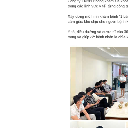
Công ty TNHH Phòng khám Đa khoa A
trong các lĩnh vực y tế, từng công 
Xây dựng mô hình khám bệnh “1 bác s
cảm giác khó chịu cho người bệnh kh
Y tá, điều dưỡng và dược sĩ của 3
trọng và giúp đỡ bệnh nhân là chìa