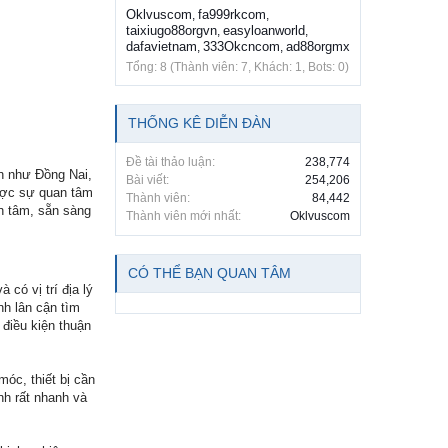
Oklvuscom
fa999rkcom
,
,
taixiugo88orgvn
easyloanworld
,
,
dafavietnam
333Okcncom
ad88orgmx
,
,
Tổng: 8 (Thành viên: 7, Khách: 1, Bots: 0)
THỐNG KÊ DIỄN ĐÀN
Đề tài thảo luận:
238,774
n như Đồng Nai,
Bài viết:
254,206
ược sự quan tâm
Thành viên:
84,442
ận tâm, sẵn sàng
Thành viên mới nhất:
Oklvuscom
CÓ THỂ BẠN QUAN TÂM
ó vị trí địa lý
nh lân cận tìm
 điều kiện thuận
óc, thiết bị cần
nh rất nhanh và