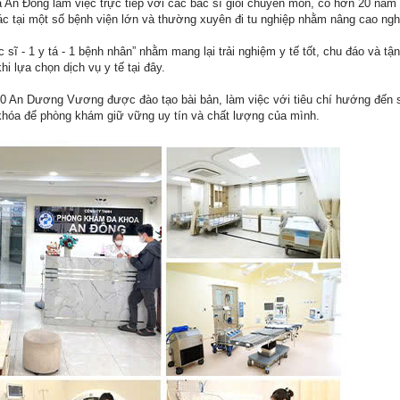
n Đông làm việc trực tiếp với các bác sĩ giỏi chuyên môn, có hơn 20 năm
tác tại một số bệnh viện lớn và thường xuyên đi tu nghiệp nhằm nâng cao ngh
ĩ - 1 y tá - 1 bệnh nhân” nhằm mang lại trải nghiệm y tế tốt, chu đáo và tận
i lựa chọn dịch vụ y tế tại đây.
60 An Dương Vương được đào tạo bài bản, làm việc với tiêu chí hướng đến 
 khóa để phòng khám giữ vững uy tín và chất lượng của mình.