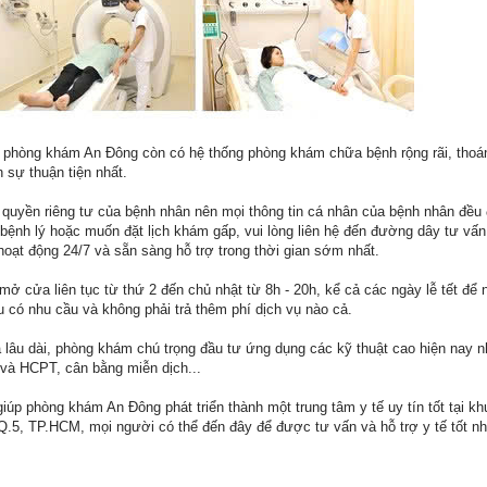
g phòng khám An Đông còn có hệ thống phòng khám chữa bệnh rộng rãi, thoá
sự thuận tiện nhất.
 quyền riêng tư của bệnh nhân nên mọi thông tin cá nhân của bệnh nhân đề
bệnh lý hoặc muốn đặt lịch khám gấp, vui lòng liên hệ đến đường dây tư vấn
hoạt động 24/7 và sẵn sàng hỗ trợ trong thời gian sớm nhất.
cửa liên tục từ thứ 2 đến chủ nhật từ 8h - 20h, kể cả các ngày lễ tết để 
 có nhu cầu và không phải trả thêm phí dịch vụ nào cả.
ả lâu dài, phòng khám chú trọng đầu tư ứng dụng các kỹ thuật cao hiện nay
à HCPT, cân bằng miễn dịch...
iúp phòng khám An Đông phát triển thành một trung tâm y tế uy tín tốt tại k
.5, TP.HCM, mọi người có thể đến đây để được tư vấn và hỗ trợ y tế tốt nh