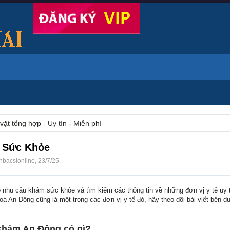
vặt tổng hợp - Uy tín - Miễn phí
c Sức Khỏe
nbacsionline
,
23/7/25
.
nhu cầu khám sức khỏe và tìm kiếm các thông tin về những đơn vị y tế uy 
An Đông cũng là một trong các đơn vị y tế đó, hãy theo dõi bài viết bên dư
khám An Đông có gì?