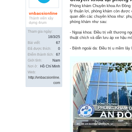
Phòng khám Chuyên khoa An Đông tọ
lý thuận lợi, phòng khám còn được 
vnbacsionline
quan đến các chuyên khoa như: phụ 
Thành viên xây
phòng khám như sau:
dựng 4rum
Tham gia ngày:
- Ngoại khoa: Điều trị vết thương ng
18/3/25
thuật chích và dẫn lưu áp xe hậu mô
Bài viết:
67
- Bệnh ngoài da: Điều trị u mềm lây 
Đã được thích:
0
Điểm thành tích:
67
Giới tính:
Nam
Nơi ở:
Hồ Chí Minh
Web:
http://vnbacsionline.
com