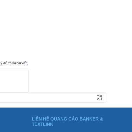
ể trả lời bài viết.)
LIÊN HỆ QUẢNG CÁO BANNER &
TEXTLINK