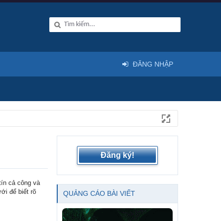
ĐĂNG NHẬP
Đăng ký!
tín cả công và
ới để biết rõ
QUẢNG CÁO BÀI VIẾT