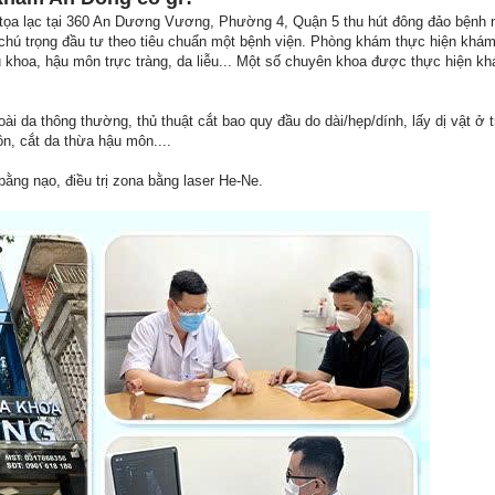
a lạc tại 360 An Dương Vương, Phường 4, Quận 5 thu hút đông đảo bệnh nhâ
chú trọng đầu tư theo tiêu chuẩn một bệnh viện. Phòng khám thực hiện khám
khoa, hậu môn trực tràng, da liễu... Một số chuyên khoa được thực hiện khá
oài da thông thường, thủ thuật cắt bao quy đầu do dài/hẹp/dính, lấy dị vật ở 
n, cắt da thừa hậu môn....
bằng nạo, điều trị zona bằng laser He-Ne.