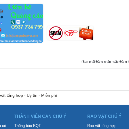
(Bạn phải Đăng nhập hoặc Đăng ký đ
vặt tổng hợp - Uy tín - Miễn phí
THÀNH VIÊN CẦN CHÚ Ý
RAO VẶT CHÚ Ý
n
có
Thông báo BQT
Rao vặt tổng hợp