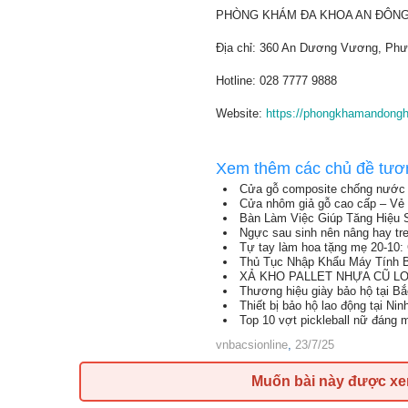
PHÒNG KHÁM ĐA KHOA AN ĐÔN
Địa chỉ: 360 An Dương Vương, Phư
Hotline: 028 7777 9888
Website:
https://phongkhamandon
Xem thêm các chủ đề tươ
Cửa gỗ composite chống nước 
Cửa nhôm giả gỗ cao cấp – Vẻ 
Bàn Làm Việc Giúp Tăng Hiệu 
Ngực sau sinh nên nâng hay tr
Tự tay làm hoa tặng mẹ 20-10: 
Thủ Tục Nhập Khẩu Máy Tính B
XẢ KHO PALLET NHỰA CŨ LON
Thương hiệu giày bảo hộ tại B
Thiết bị bảo hộ lao động tại Nin
Top 10 vợt pickleball nữ đáng
vnbacsionline
,
23/7/25
Muốn bài này được x