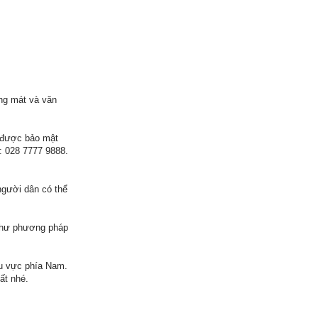
ng mát và văn
u được bảo mật
: 028 7777 9888.
người dân có thể
 như phương pháp
hu vực phía Nam.
ất nhé.