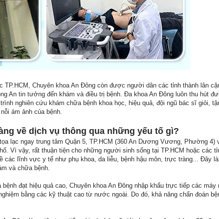
ực TP.HCM, Chuyên khoa An Đông còn được người dân các tỉnh thành lân cậ
ng An tin tưởng đến khám và điều trị bệnh. Đa khoa An Đông luôn thu hút đ
trình nghiên cứu khám chữa bệnh khoa học, hiệu quả, đội ngũ bác sĩ giỏi, t
 nỗi ám ảnh của bệnh.
àng về dịch vụ thông qua những yếu tố gì?
a lạc ngay trung tâm Quận 5, TP.HCM (360 An Dương Vương, Phường 4) và c
hố. Vì vậy, rất thuận tiện cho những người sinh sống tại TP.HCM hoặc các tỉ
ác lĩnh vực y tế như phụ khoa, da liễu, bệnh hậu môn, trực tràng... Đây là
hám và chữa bệnh.
bệnh đạt hiệu quả cao, Chuyên khoa An Đông nhập khẩu trực tiếp các máy m
 nghiệm bằng các kỹ thuật cao từ nước ngoài. Do đó, khả năng chẩn đoán bệ