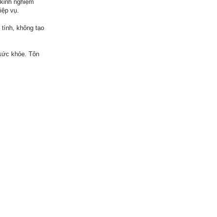
 kinh nghiệm
iệp vụ.
 tình, không tạo
sức khỏe. Tôn