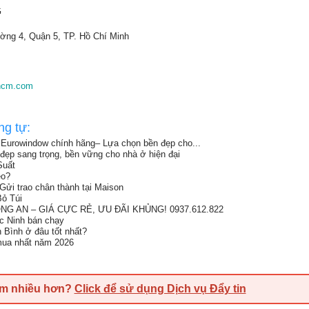
G
ờng 4, Quận 5, TP. Hồ Chí Minh
ghcm.com
ng tự:
Eurowindow chính hãng– Lựa chọn bền đẹp cho...
đẹp sang trọng, bền vững cho nhà ở hiện đại
Suất
eo?
Gửi trao chân thành tại Maison
ỏ Túi
G AN – GIÁ CỰC RẺ, ƯU ĐÃI KHỦNG! 0937.612.822
ắc Ninh bán chạy
h Bình ở đâu tốt nhất?
 mua nhất năm 2026
em nhiều hơn?
Click để sử dụng Dịch vụ Đẩy tin