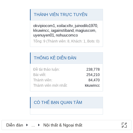
THÀNH VIÊN TRỰC TUYẾN
okvipiocom1
xoilacxltv
juinodilo1970
,
,
,
kkuwincc
iagainstiband
magiuscom
,
,
,
uyenuyen01
nohuucomco
,
Tổng: 9 (Thành viên: 8, Khách: 1, Bots: 0)
THỐNG KÊ DIỄN ĐÀN
Đề tài thảo luận:
238,778
Bài viết:
254,210
Thành viên:
84,470
Thành viên mới nhất:
kkuwincc
CÓ THỂ BẠN QUAN TÂM
Diễn đàn
...
Nội thất & Ngoại thất