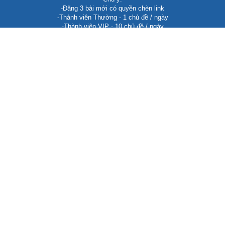
-Đăng 3 bài mới có quyền chèn link
-Thành viên Thường - 1 chủ đề / ngày
-Thành viên VIP - 10 chủ đề / ngày
-Hết quyền đăng chủ để vẫn có thể reply hoặc commment
RAO VẶT CHÚ Ý
Rao vặt tổng hợp
Rao vặt nhà đất
Rao vặt mỹ phẩm làm đẹp
Rao vặt điện thoại
Giải trí tổng hợp
CÁC ĐỐI TÁC
Seo WEB Biên Hòa Đồng Nai
Bánh cuốn Nhung Ken
NhungKen Shop
Trần Hướng Group
Updating...
LIÊN HỆ QUẢNG CÁO BANNER & TEXTLINK
Biên Hòa, Đồng Nai, Việt Nam
info@dongnairaovat.com