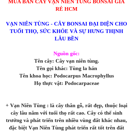
MUA BÁN CÂY VẠN NIÊN TÙNG BONSAI GIÁ
RẺ HCM
VẠN NIÊN TÙNG - CÂY BONSAI ĐẠI DIỆN CHO
TUỔI THỌ, SỨC KHỎE VÀ SỰ HƯNG THỊNH
LÂU BỀN
Nguồn gốc:
Tên cây: Cây vạn niên tùng.
Tên gọi khác: Tùng la hán
Tên khoa học: Podocarpus Macrophyllus
Họ thực vật: Podocarpaceae
+ Vạn Niên Tùng : là cây thân gỗ, rất đẹp, thuộc loại
cây lâu năm với tuổi thọ rất cao. Cây có thể sinh
trưởng và phát triển trên nhiều vùng đất khác nhau,
đặc biệt Vạn Niên Tùng phát triển rất tốt trên đất