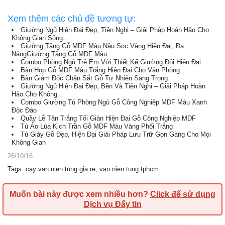
Xem thêm các chủ đề tương tự:
Giường Ngủ Hiện Đại Đẹp, Tiện Nghi – Giải Pháp Hoàn Hảo Cho
Không Gian Sống...
Giường Tầng Gỗ MDF Màu Nâu Sọc Vàng Hiện Đại, Đa
NăngGiường Tầng Gỗ MDF Màu...
Combo Phòng Ngủ Trẻ Em Với Thiết Kế Giường Đôi Hiện Đại
Bàn Họp Gỗ MDF Màu Trắng Hiện Đại Cho Văn Phòng
Bàn Giám Đốc Chân Sắt Gỗ Tự Nhiên Sang Trọng
Giường Ngủ Hiện Đại Đẹp, Bền Và Tiện Nghi – Giải Pháp Hoàn
Hảo Cho Không...
Combo Giường Tủ Phòng Ngủ Gỗ Công Nghiệp MDF Màu Xanh
Độc Đáo
Quầy Lễ Tân Trắng Tối Giản Hiện Đại Gỗ Công Nghiệp MDF
Tủ Áo Lùa Kịch Trần Gỗ MDF Màu Vàng Phối Trắng
Tủ Giày Gỗ Đẹp, Hiện Đại Giải Pháp Lưu Trữ Gọn Gàng Cho Mọi
Không Gian
26/10/16
Tags
:
cay van nien tung gia re
,
van nien tung tphcm
Muốn bài này được xem nhiều hơn?
Click để sử dụng
Dịch vụ Đẩy tin