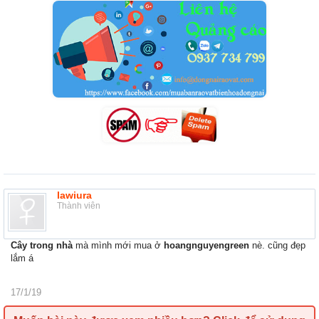
lawiura
Thành viên
Cây trong nhà
mà mình mới mua ở
hoangnguyengreen
nè. cũng đẹp
lắm á
17/1/19