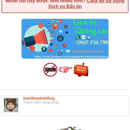
Muốn bài này được xem nhiều hơn?
Click để sử dụng
Dịch vụ Đẩy tin
tranthiminhthuy
Thành viên năng động