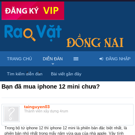
TRANG CHỦ
DIỄN ĐÀN
ĐĂNG NHẬP
Diễn đàn
...
Mua bán & sửa điện thoại
Tìm kiếm diễn đàn
Bài viết gần đây
Bạn đã mua iphone 12 mini chưa?
tainguyen03
Thành viên xây dựng 4rum
Trong bộ tứ iphone 12 thì iphone 12 mini là phiên bản đặc biệt nhất, là
phiên bản nhỏ nhất trong mấy năm vừa qua của nhà apple. Vậy tính