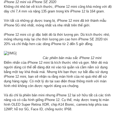
iPhone 12 mini và iPhone SE 2020
Không chỉ nhỏ bé về kích thước, iPhone 12 mini cũng khá mỏng với độ
dày chỉ 7,4 mm và nặng 135 gram trong khi iPhone 12 là 164 gram.
Với tất cả những gì được trang bị, iPhone 12 mini đã trở thành mẫu
iPhone 5G nhỏ nhất, mỏng nhất và nhẹ nhất trên thế giới.
iPhone 12 mini có gì đặc biệt đó là thời lượng pin. Dù kích thước nhỏ,
mỏng nhưng máy lại cho thời lượng pin cao hơn iPhone SE 2020 tới
20% và chỉ thấp hơn các dòng iPhone từ 2 đến 5 giờ đồng.
Các phiên bản màu sắc iPhone 12 mini
Điểm nhấn của iPhone 12 mini là kích thước nhỏ và gọn. Nhờ đó mà
người dùng có thể dễ dàng đút nó vào túi quần và cầm nắm sử dụng
bằng một tay khá thoải mái. Nhưng khi bạn thực sự bắt đầu sử dụng
iPhone 12 mini, bạn sẽ nhận ra rằng màn hình của nó quá nhỏ để sử
dụng hàng ngày. Có một lý do tại sao điện thoại thông minh với màn
hình nhỏ không còn được người dùng ưa chuộng.
Và dù chỉ là phiên bản mini nhưng iPhone 12 lại sở hữu tất cả các tính
năng và có cấu hình giống iPhone 12. Cụ thể, máy được trang bị màn
hình OLED Super Retina XDR, chip A14 Bionic, camera kép phía sau
12MP, hỗ trợ 5G, Face ID, chống nước IP68.