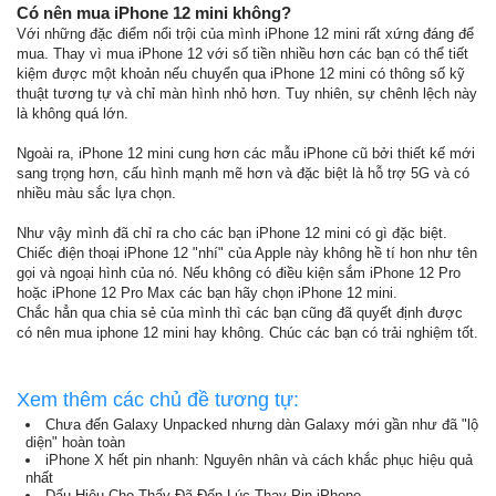
Có nên mua iPhone 12 mini không?
Với những đặc điểm nổi trội của mình iPhone 12 mini rất xứng đáng để
mua. Thay vì mua iPhone 12 với số tiền nhiều hơn các bạn có thể tiết
kiệm được một khoản nếu chuyển qua iPhone 12 mini có thông số kỹ
thuật tương tự và chỉ màn hình nhỏ hơn. Tuy nhiên, sự chênh lệch này
là không quá lớn.
Ngoài ra, iPhone 12 mini cung hơn các mẫu iPhone cũ bởi thiết kế mới
sang trọng hơn, cấu hình mạnh mẽ hơn và đặc biệt là hỗ trợ 5G và có
nhiều màu sắc lựa chọn.
Như vậy mình đã chỉ ra cho các bạn iPhone 12 mini có gì đặc biệt.
Chiếc điện thoại iPhone 12 "nhí" của Apple này không hề tí hon như tên
gọi và ngoại hình của nó. Nếu không có điều kiện sắm iPhone 12 Pro
hoặc iPhone 12 Pro Max các bạn hãy chọn iPhone 12 mini.
Chắc hẳn qua chia sẻ của mình thì các bạn cũng đã quyết định được
có nên mua iphone 12 mini hay không. Chúc các bạn có trải nghiệm tốt.
Xem thêm các chủ đề tương tự:
Chưa đến Galaxy Unpacked nhưng dàn Galaxy mới gần như đã "lộ
diện" hoàn toàn
iPhone X hết pin nhanh: Nguyên nhân và cách khắc phục hiệu quả
nhất
Dấu Hiệu Cho Thấy Đã Đến Lúc Thay Pin iPhone