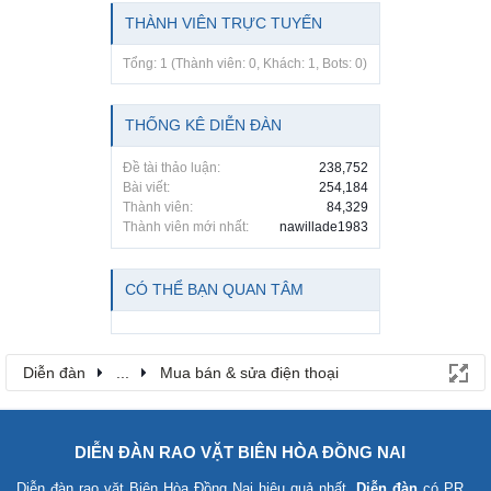
THÀNH VIÊN TRỰC TUYẾN
Tổng: 1 (Thành viên: 0, Khách: 1, Bots: 0)
THỐNG KÊ DIỄN ĐÀN
Đề tài thảo luận:
238,752
Bài viết:
254,184
Thành viên:
84,329
Thành viên mới nhất:
nawillade1983
CÓ THỂ BẠN QUAN TÂM
Diễn đàn
...
Mua bán & sửa điện thoại
DIỄN ĐÀN RAO VẶT BIÊN HÒA ĐỒNG NAI
Diễn đàn rao vặt Biên Hòa Đồng Nai
hiệu quả nhất.
Diễn đàn
có PR