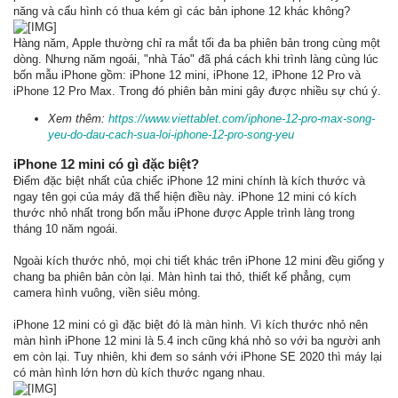
năng và cấu hình có thua kém gì các bản iphone 12 khác không?
Hàng năm, Apple thường chỉ ra mắt tối đa ba phiên bản trong cùng một
dòng. Nhưng năm ngoái, "nhà Táo" đã phá cách khi trình làng cùng lúc
bốn mẫu iPhone gồm: iPhone 12 mini, iPhone 12, iPhone 12 Pro và
iPhone 12 Pro Max. Trong đó phiên bản mini gây được nhiều sự chú ý.
Xem thêm:
https://www.viettablet.com/iphone-12-pro-max-song-
yeu-do-dau-cach-sua-loi-iphone-12-pro-song-yeu
iPhone 12 mini có gì đặc biệt?
Điểm đặc biệt nhất của chiếc iPhone 12 mini chính là kích thước và
ngay tên gọi của máy đã thể hiện điều này. iPhone 12 mini có kích
thước nhỏ nhất trong bốn mẫu iPhone được Apple trình làng trong
tháng 10 năm ngoái.
Ngoài kích thước nhỏ, mọi chi tiết khác trên iPhone 12 mini đều giống y
chang ba phiên bản còn lại. Màn hình tai thỏ, thiết kế phẳng, cụm
camera hình vuông, viền siêu mỏng.
iPhone 12 mini có gì đặc biệt đó là màn hình. Vì kích thước nhỏ nên
màn hình iPhone 12 mini là 5.4 inch cũng khá nhỏ so với ba người anh
em còn lại. Tuy nhiên, khi đem so sánh với iPhone SE 2020 thì máy lại
có màn hình lớn hơn dù kích thước ngang nhau.