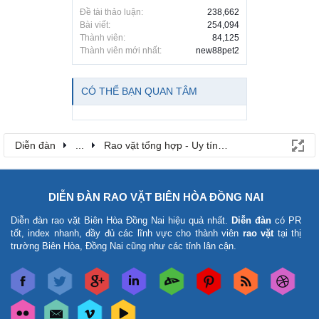
Đề tài thảo luận:
238,662
Bài viết:
254,094
Thành viên:
84,125
Thành viên mới nhất:
new88pet2
CÓ THỂ BẠN QUAN TÂM
Diễn đàn
...
Rao vặt tổng hợp - Uy tín - Miễn phí
DIỄN ĐÀN RAO VẶT BIÊN HÒA ĐỒNG NAI
Diễn đàn rao vặt Biên Hòa Đồng Nai
hiệu quả nhất.
Diễn đàn
có PR
tốt, index nhanh, đầy đủ các lĩnh vực cho thành viên
rao vặt
tại thị
trường Biên Hòa, Đồng Nai cũng như các tỉnh lân cận.