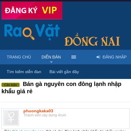
TRANG CHỦ
DIỄN ĐÀN
ĐĂNG NHẬP
Diễn đàn
...
Rao vặt tổng hợp - Uy tín - Miễn phí
Tìm kiếm diễn đàn
Bài viết gần đây
Bán gà nguyên con đông lạnh nhập
Cần bán
khẩu giá rẻ
phuongkaka03
Thành viên xây dựng 4rum