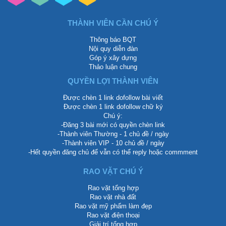
THÀNH VIÊN CẦN CHÚ Ý
Thông báo BQT
Nội quy diễn đàn
Góp ý xây dựng
Thảo luận chung
QUYỀN LỢI THÀNH VIÊN
Được chèn 1 link dofollow bài viết
Được chèn 1 link dofollow chữ ký
Chú ý:
-Đăng 3 bài mới có quyền chèn link
-Thành viên Thường - 1 chủ đề / ngày
-Thành viên VIP - 10 chủ đề / ngày
-Hết quyền đăng chủ để vẫn có thể reply hoặc commment
RAO VẶT CHÚ Ý
Rao vặt tổng hợp
Rao vặt nhà đất
Rao vặt mỹ phẩm làm đẹp
Rao vặt điện thoại
Giải trí tổng hợp