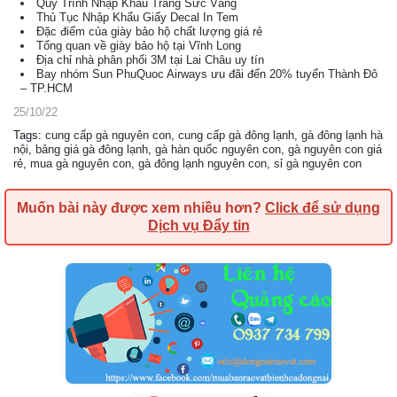
Quy Trình Nhập Khẩu Trang Sức Vàng
Thủ Tục Nhập Khẩu Giấy Decal In Tem
Đặc điểm của giày bảo hộ chất lượng giá rẻ
Tổng quan về giày bảo hộ tại Vĩnh Long
Địa chỉ nhà phân phối 3M tại Lai Châu uy tín
Bay nhóm Sun PhuQuoc Airways ưu đãi đến 20% tuyến Thành Đô
– TP.HCM
25/10/22
Tags
:
cung cấp gà nguyên con
,
cung cấp gà đông lạnh
,
gà đông lạnh hà
nội
,
bảng giá gà đông lạnh
,
gà hàn quốc nguyên con
,
gà nguyên con giá
rẻ
,
mua gà nguyên con
,
gà đông lạnh nguyên con
,
sỉ gà nguyên con
Muốn bài này được xem nhiều hơn?
Click để sử dụng
Dịch vụ Đẩy tin