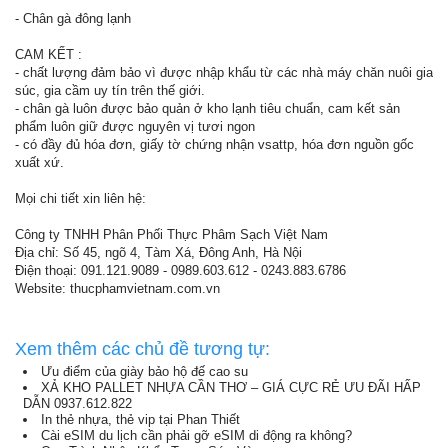
- Chân gà đông lạnh
CAM KẾT :
- chất lượng đảm bảo vì được nhập khẩu từ các nhà máy chăn nuôi gia
súc, gia cầm uy tín trên thế giới.
- chân gà luôn được bảo quản ở kho lạnh tiêu chuẩn, cam kết sản
phẩm luôn giữ được nguyên vị tươi ngon
- có đầy đủ hóa đơn, giấy tờ chứng nhận vsattp, hóa đơn nguồn gốc
xuất xứ.
Mọi chi tiết xin liên hệ:
Công ty TNHH Phân Phối Thực Phâm Sạch Việt Nam
Địa chỉ: Số 45, ngõ 4, Tàm Xá, Đông Anh, Hà Nội
Điện thoại: 091.121.9089 - 0989.603.612 - 0243.883.6786
Website: thucphamvietnam.com.vn
Xem thêm các chủ đề tương tự:
Ưu điểm của giày bảo hộ đế cao su
XẢ KHO PALLET NHỰA CẦN THƠ – GIÁ CỰC RẺ ƯU ĐÃI HẤP
DẪN 0937.612.822
In thẻ nhựa, thẻ vip tại Phan Thiết
Cài eSIM du lịch cần phải gỡ eSIM di động ra không?