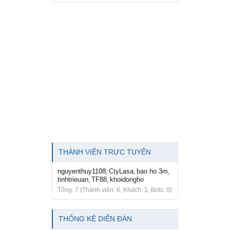
THÀNH VIÊN TRỰC TUYẾN
nguyenthuy1108
CtyLasa
bao ho 3m
,
,
,
tinhtrieuan
TF88
khoidongho
,
,
Tổng: 7 (Thành viên: 6, Khách: 1, Bots: 0)
THỐNG KÊ DIỄN ĐÀN