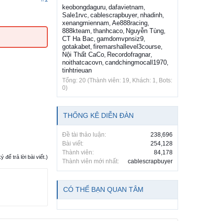
keobongdaguru
dafavietnam
,
,
Sale1rvc
cablescrapbuyer
nhadinh
,
,
,
xenangmiennam
Ae888racing
,
,
888kteam
thanhcaco
Nguyễn Tùng
,
,
,
CT Ha Bac
gamdomvpnsiz9
,
,
gotakabet
firemarshallevel3course
,
,
Nội Thất CaCo
Recordofragnar
,
,
noithatcacovn
candchingmocall1970
,
,
tinhtrieuan
Tổng: 20 (Thành viên: 19, Khách: 1, Bots:
0)
THỐNG KÊ DIỄN ĐÀN
Đề tài thảo luận:
238,696
Bài viết:
254,128
Thành viên:
84,178
ể trả lời bài viết.)
Thành viên mới nhất:
cablescrapbuyer
CÓ THỂ BẠN QUAN TÂM