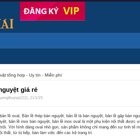
vặt tổng hợp - Uy tín - Miễn phí
nguyệt giá rẻ
ruongthuyvp2211
,
21/1/25
.
bản lề oval, Bản lề thép bán nguyệt, bản lề lá bán nguyệt, bản lề gập bán ngu
uyệt, bản lề inox bán nguyệt, bản lề inox oval là một phụ kiện nội thất được
 trội. Với hình dáng oval nhỏ gọn, sản phẩm không chỉ mang đến sự tinh tế
i thất, từ tủ bếp, bàn làm việc đến các kệ trang trí.