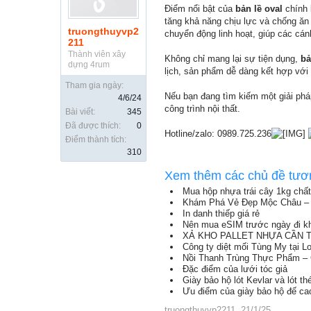
Điểm nổi bật của
bản lề oval
chính 
tăng khả năng chịu lực và chống ăn 
truongthuyvp2
chuyển động linh hoạt, giúp các cá
211
Thành viên xây
Không chỉ mang lại sự tiện dụng,
bả
dựng 4rum
lịch, sản phẩm dễ dàng kết hợp với 
Tham gia ngày:
Nếu bạn đang tìm kiếm một giải phá
4/6/24
công trình nội thất.
Bài viết:
345
Đã được thích:
0
Hotline/zalo: 0989.725.236
Điểm thành tích:
310
Xem thêm các chủ đề tươ
Mua hộp nhựa trái cây 1kg chất
Khám Phá Vẻ Đẹp Mộc Châu – 
In danh thiếp giá rẻ
Nên mua eSIM trước ngày đi kh
XẢ KHO PALLET NHỰA CẦN TH
Công ty diệt mối Tùng My tại L
Nồi Thanh Trùng Thực Phẩm – 
Đặc điểm của lưới tóc giả
Giày bảo hộ lót Kevlar và lót thé
Ưu điểm của giày bảo hộ đế ca
truongthuyvp2211
,
21/1/25