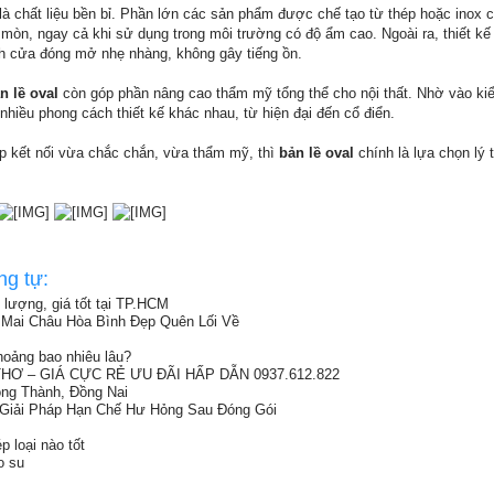
là chất liệu bền bỉ. Phần lớn các sản phẩm được chế tạo từ thép hoặc inox c
mòn, ngay cả khi sử dụng trong môi trường có độ ẩm cao. Ngoài ra, thiết kế 
nh cửa đóng mở nhẹ nhàng, không gây tiếng ồn.
n lề oval
còn góp phần nâng cao thẩm mỹ tổng thể cho nội thất. Nhờ vào ki
nhiều phong cách thiết kế khác nhau, từ hiện đại đến cổ điển.
p kết nối vừa chắc chắn, vừa thẩm mỹ, thì
bản lề oval
chính là lựa chọn lý
ng tự:
 lượng, giá tốt tại TP.HCM
Mai Châu Hòa Bình Đẹp Quên Lối Về
oảng bao nhiêu lâu?
Ơ – GIÁ CỰC RẺ ƯU ĐÃI HẤP DẪN 0937.612.822
ong Thành, Đồng Nai
Giải Pháp Hạn Chế Hư Hỏng Sau Đóng Gói
p loại nào tốt
o su