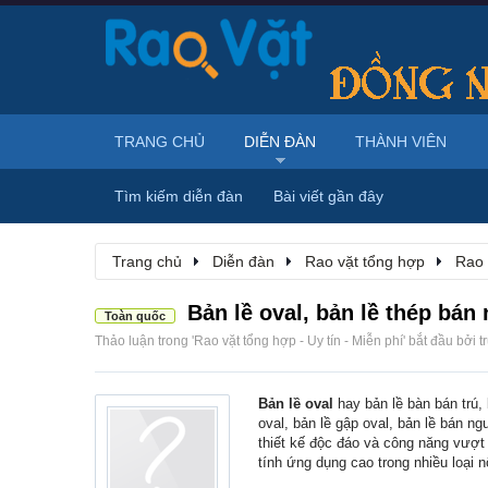
TRANG CHỦ
DIỄN ĐÀN
THÀNH VIÊN
Tìm kiếm diễn đàn
Bài viết gần đây
Trang chủ
Diễn đàn
Rao vặt tổng hợp
Rao 
Bản lề oval, bản lề thép bán 
Toàn quốc
Thảo luận trong '
Rao vặt tổng hợp - Uy tín - Miễn phí
' bắt đầu bởi
t
Bản lề oval
hay bản lề bàn bán trú, 
oval, bản lề gập oval, bản lề bán ng
thiết kế độc đáo và công năng vượt
tính ứng dụng cao trong nhiều loại nộ