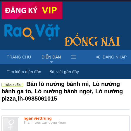
TRANG CHỦ
DIỄN ĐÀN
ĐĂNG NHẬP
Diễn đàn
...
Máy móc & thiết bị công nông nghiệp
Tìm kiếm diễn đàn
Bài viết gần đây
Bán lò nướng bánh mì, Lò nướng
Toàn quốc
bánh ga to, Lò nướng bánh ngọt, Lò nướng
pizza,lh-0985061015
nganviettrung
Thành viên xây dựng 4rum