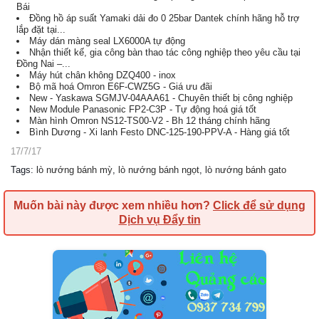
Bái
Đồng hồ áp suất Yamaki dải đo 0 25bar Dantek chính hãng hỗ trợ
lắp đặt tại...
Máy dán màng seal LX6000A tự động
Nhận thiết kế, gia công bàn thao tác công nghiệp theo yêu cầu tại
Đồng Nai –...
Máy hút chân không DZQ400 - inox
Bộ mã hoá Omron E6F-CWZ5G - Giá ưu đãi
New - Yaskawa SGMJV-04AAA61 - Chuyên thiết bị công nghiệp
New Module Panasonic FP2-C3P - Tự động hoá giá tốt
Màn hình Omron NS12-TS00-V2 - Bh 12 tháng chính hãng
Bình Dương - Xi lanh Festo DNC-125-190-PPV-A - Hàng giá tốt
17/7/17
Tags
:
lò nướng bánh mỳ
,
lò nướng bánh ngọt
,
lò nướng bánh gato
Muốn bài này được xem nhiều hơn?
Click để sử dụng
Dịch vụ Đẩy tin