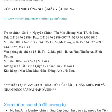
CÔNG TY TNHH CÔNG NGHỆ MÁY VIỆT TRUNG
http://www.congnghemayviettrung.com/home/
Trụ sở chính: Số 114 Nguyễn Chính, Tân Mai .Hoàng Mai -TP. Hà Nội.
Tel: (04) 3996 2889 | Fax: (04) 3996 2889 0974710295-0985061015
Mobile : 0988 670 209 - 094 325 1515 ( Mr.Trung ) - 0915 534 827 - 097
444 3629( Ms. Hà )
Văn phòng đại điện : 131B, Tổ 12, khu phố 1B, An Phú, Thuận An, Bình
Dương
Mobile : 0976 499 523 ( Mr.Lợi )
Xưởng sản xuất : Vĩnh Quỳnh - Thanh Trì - Hà Nội 1
Kho hàng : Mai Lâm, Mai Hiên , Đông Anh , Hà Nội.
****HÃY GỌI NGAY CHO CHÚNG TÔI ĐỂ ĐƯỢC TƯ VẤN MIỄN PHÍ VÀ
NHẬN ĐƯỢC ƯU ĐÃI HẤP DẪN!!!***
Xem thêm các chủ đề tương tự:
Rọ hút Arita Dantek chính hãng đáp ứng nhu cầu cấp nước tại Yên