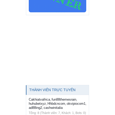
THÀNH VIÊN TRỰC TUYẾN
Cakhiatvafrica
fun88themesrain
,
,
huhubetxyz
Hhbdcncom
okvipiocom1
,
,
,
ad88ing2
cashwinitalia
,
Tổng: 8 (Thành viên: 7, Khách: 1, Bots: 0)