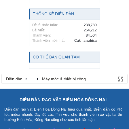
THỐNG KÊ DIỄN ĐÀN
Đề tài thảo luận:
238,780
Bài viết:
254,212
Thành viên:
84,504
Thành viên mới nhất:
Cakhiatvafrica
CÓ THỂ BẠN QUAN TÂM
Diễn đàn
...
Máy móc & thiết bị công nông nghiệp
DIỄN ĐÀN RAO VẶT BIÊN HÒA ĐỒNG NAI
Diễn đàn rao vặt Biên Hòa Đồng Nai
hiệu quả nhất.
Diễn đàn
có PR
tốt, index nhanh, đầy đủ các lĩnh vực cho thành viên
rao vặt
tại thị
trường Biên Hòa, Đồng Nai cũng như các tỉnh lân cận.