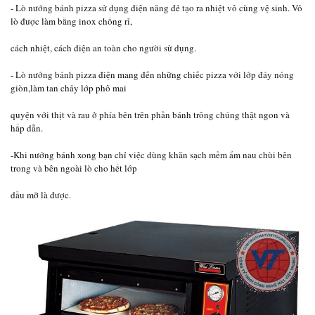
- Lò nướng bánh pizza sử dụng điện năng đẻ tạo ra nhiệt vô cùng vệ sinh. Vỏ
lò được làm bằng inox chống rỉ,
cách nhiệt, cách điện an toàn cho người sử dụng.
- Lò nướng bánh pizza điện mang đến những chiếc pizza với lớp đáy nóng
giòn,làm tan chảy lớp phô mai
quyện với thịt và rau ở phía bên trên phần bánh trông chúng thật ngon và
hấp dẫn.
-Khi nướng bánh xong bạn chỉ việc dùng khăn sạch mềm ẩm nau chùi bên
trong và bên ngoài lò cho hết lớp
dầu mỡ là được.