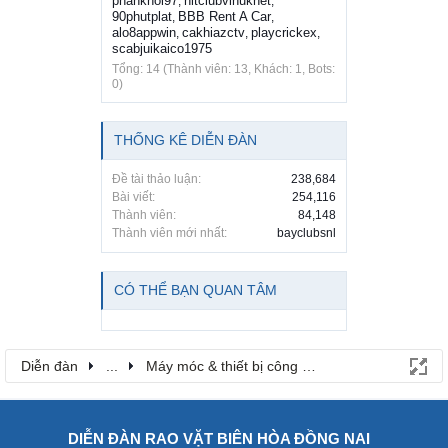
phankhoi97
hitclubvinuknet
,
,
90phutplat
BBB Rent A Car
,
,
alo8appwin
cakhiazctv
playcrickex
,
,
,
scabjuikaico1975
Tổng: 14 (Thành viên: 13, Khách: 1, Bots:
0)
THỐNG KÊ DIỄN ĐÀN
Đề tài thảo luận:
238,684
Bài viết:
254,116
Thành viên:
84,148
Thành viên mới nhất:
bayclubsnl
CÓ THỂ BẠN QUAN TÂM
Diễn đàn
...
Máy móc & thiết bị công nông nghiệp
DIỄN ĐÀN RAO VẶT BIÊN HÒA ĐỒNG NAI