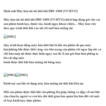
Hình ảnh Máy hàn túi túi thổi khí DBF-1000 (VT-HT33)
Máy hàn túi túi thổi khí DBF-1000 (VT-HT33) thích hợp đóng gói cho các
sản phẩm bánh kẹo, thuốc lào, bánh ngọt, khoai chiên… Máy làm việc
theo quy trình thổi khí vào túi rồi mới hàn miệng túi.
Quy trình hoạt động máy hàn thổi khí là khi sản phẩm đi qua máy
hàn,không khí được thổi căng vào bên trong sản phẩm rồi ngay lập tức cơ
chế hàn mép túi được thực hiện ngay sau đó !Làm gói bim bim phồng to
lên rất đẹp mắt.
bánh được thổi khí hàn miệng túi bằng máy
Bánh mỳ sau khi sử dụng máy hàn miệng túi thổi khí liên tục
Mỗi sản phẩm được thổi khí căn phồng lên giúp chống va đập, vỡ nát khi
vận chuyển, ngoài ra còn kéo dài thời gian bảo quản lâu hơn đối với một
số loại bánh kẹo, thực phẩm.