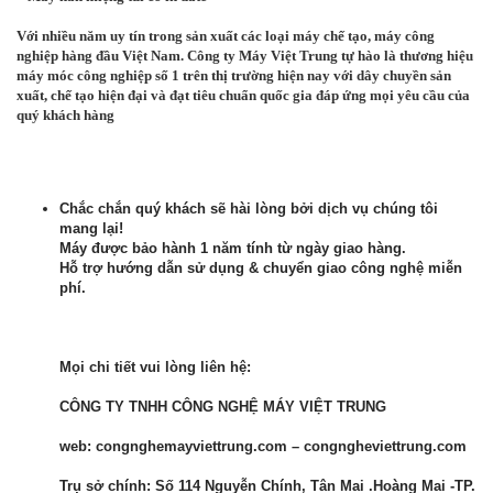
Với nhiều năm uy tín trong sản xuất các loại máy chế tạo, máy công
nghiệp hàng đầu Việt Nam. Công ty Máy Việt Trung tự hào là thương hiệu
máy móc công nghiệp số 1 trên thị trường hiện nay với dây chuyền sản
xuất, chế tạo hiện đại và đạt tiêu chuẩn quốc gia đáp ứng mọi yêu cầu của
quý khách hàng
Chắc chắn quý khách sẽ hài lòng bởi dịch vụ chúng tôi
mang lại!
Máy được bảo hành 1 năm tính từ ngày giao hàng.
Hỗ trợ hướng dẫn sử dụng & chuyển giao công nghệ miễn
phí.
Mọi chi tiết vui lòng liên hệ:
CÔNG TY TNHH CÔNG NGHỆ MÁY VIỆT TRUNG
web: congnghemayviettrung.com – congngheviettrung.com
Trụ sở chính: Số 114 Nguyễn Chính, Tân Mai .Hoàng Mai -TP.