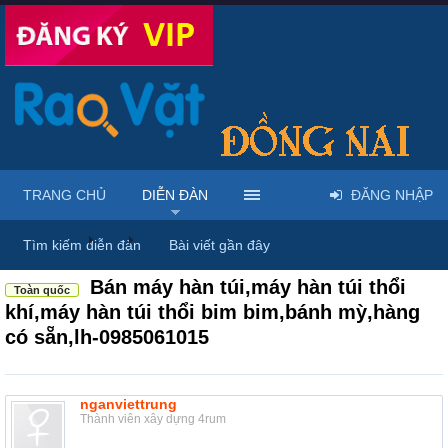
TRANG CHỦ
DIỄN ĐÀN
ĐĂNG NHẬP
Diễn đàn
...
Máy móc & thiết bị công nông nghiệp
Tìm kiếm diễn đàn
Bài viết gần đây
Bán máy hàn túi,máy hàn túi thổi
Toàn quốc
khí,máy hàn túi thổi bim bim,bánh mỳ,hàng
có sẵn,lh-0985061015
nganviettrung
Thành viên xây dựng 4rum