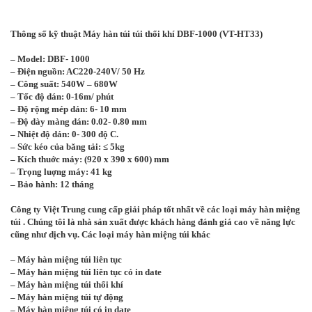
Thông số kỹ thuật Máy hàn túi túi thổi khí DBF-1000 (VT-HT33)
– Model: DBF- 1000
– Điện nguồn: AC220-240V/ 50 Hz
– Công suất: 540W – 680W
– Tốc độ dán: 0-16m/ phút
– Độ rộng mép dán: 6- 10 mm
– Độ dày màng dán: 0.02- 0.80 mm
– Nhiệt độ dán: 0- 300 độ C.
– Sức kéo của băng tải: ≤ 5kg
– Kích thuớc máy: (920 x 390 x 600) mm
– Trọng luợng máy: 41 kg
– Bảo hành: 12 tháng
Công ty Việt Trung cung cấp giải pháp tốt nhất về các loại máy hàn miệng
túi . Chúng tôi là nhà sản xuất được khách hàng đánh giá cao về năng lực
cũng như dịch vụ. Các loại máy hàn miệng túi khác
– Máy hàn miệng túi liên tục
– Máy hàn miệng túi liên tục có in date
– Máy hàn miệng túi thổi khí
– Máy hàn miệng túi tự động
– Máy hàn miệng túi có in date