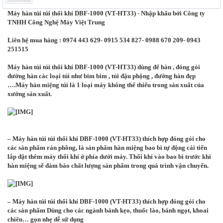
Máy hàn túi túi thổi khí DBF-1000 (VT-HT33) - Nhập khẩu bởi Công ty
TNHH Công Nghệ Máy Việt Trung
Liên hệ mua hàng : 0974 443 629- 0915 534 827- 0988 670 209- 0943
251515
Máy hàn túi túi thổi khí DBF-1000 (VT-HT33) dùng để hàn , đóng gói
đường hàn các loại túi như bim bim , túi đậu phộng , đường hàn đẹp
….Máy hàn miệng túi là 1 loại máy không thể thiếu trong sản xuất của
xưởng sản xuất.
– Máy hàn túi túi thổi khí DBF-1000 (VT-HT33) thích hợp đóng gói cho
các sản phẩm rán phồng, là sản phẩm hàn miệng bao bì tự động cải tiến
lắp đặt thêm máy thổi khí ở phía dưới máy. Thổi khí vào bao bì trước khi
hàn miệng sẽ đảm bảo chất lượng sản phẩm trong quá trình vận chuyển.
– Máy hàn túi túi thổi khí DBF-1000 (VT-HT33) thích hợp đóng gói cho
các sản phẩm Dùng cho các ngành bánh kẹo, thuốc lào, bánh ngọt, khoai
chiên… gọn nhẹ dễ sử dụng