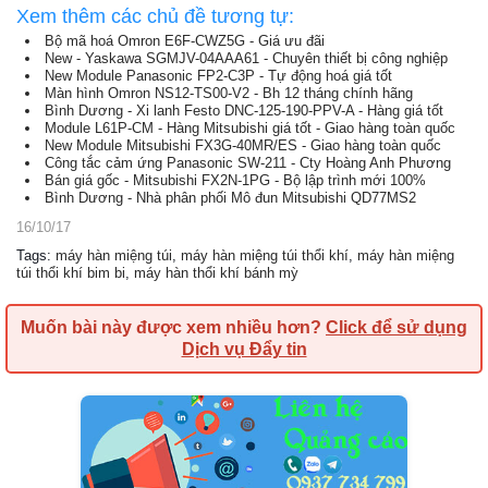
Xem thêm các chủ đề tương tự:
Bộ mã hoá Omron E6F-CWZ5G - Giá ưu đãi
New - Yaskawa SGMJV-04AAA61 - Chuyên thiết bị công nghiệp
New Module Panasonic FP2-C3P - Tự động hoá giá tốt
Màn hình Omron NS12-TS00-V2 - Bh 12 tháng chính hãng
Bình Dương - Xi lanh Festo DNC-125-190-PPV-A - Hàng giá tốt
Module L61P-CM - Hàng Mitsubishi giá tốt - Giao hàng toàn quốc
New Module Mitsubishi FX3G-40MR/ES - Giao hàng toàn quốc
Công tắc cảm ứng Panasonic SW-211 - Cty Hoàng Anh Phương
Bán giá gốc - Mitsubishi FX2N-1PG - Bộ lập trình mới 100%
Bình Dương - Nhà phân phối Mô đun Mitsubishi QD77MS2
16/10/17
Tags
:
máy hàn miệng túi
,
máy hàn miệng túi thổi khí
,
máy hàn miệng
túi thổi khí bim bi
,
máy hàn thổi khí bánh mỳ
Muốn bài này được xem nhiều hơn?
Click để sử dụng
Dịch vụ Đẩy tin