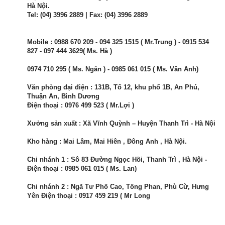
Hà Nội.
Tel: (04) 3996 2889 | Fax: (04) 3996 2889
Mobile : 0988 670 209 - 094 325 1515 ( Mr.Trung ) - 0915 534
827 - 097 444 3629( Ms. Hà )
0974 710 295 ( Ms. Ngân ) - 0985 061 015 ( Ms. Vân Anh)
Văn phòng đại điện : 131B, Tổ 12, khu phố 1B, An Phú,
Thuận An, Bình Dương
Điện thoại : 0976 499 523 ( Mr.Lợi )
Xưởng sản xuất : Xã Vĩnh Quỳnh – Huyện Thanh Trì - Hà Nội
Kho hàng : Mai Lâm, Mai Hiên , Đông Anh , Hà Nội.
Chi nhánh 1 : Sô 83 Đường Ngọc Hồi, Thanh Trì , Hà Nội -
Điện thoại : 0985 061 015 ( Ms. Lan)
Chi nhánh 2 : Ngã Tư Phố Cao, Tống Phan, Phù Cừ, Hưng
Yên Điện thoại : 0917 459 219 ( Mr Long