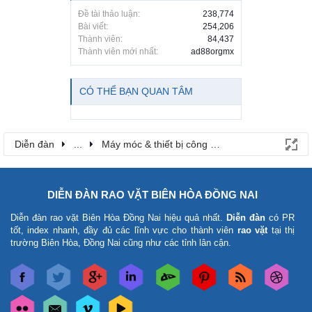
Đề tài thảo luận:
238,774
Bài viết:
254,206
Thành viên:
84,437
Thành viên mới nhất:
ad88orgmx
CÓ THỂ BẠN QUAN TÂM
Diễn đàn
...
Máy móc & thiết bị công nông nghiệp
DIỄN ĐÀN RAO VẶT BIÊN HÒA ĐỒNG NAI
Diễn đàn rao vặt Biên Hòa Đồng Nai
hiệu quả nhất.
Diễn đàn
có PR
tốt, index nhanh, đầy đủ các lĩnh vực cho thành viên
rao vặt
tại thị
trường Biên Hòa, Đồng Nai cũng như các tỉnh lân cận.