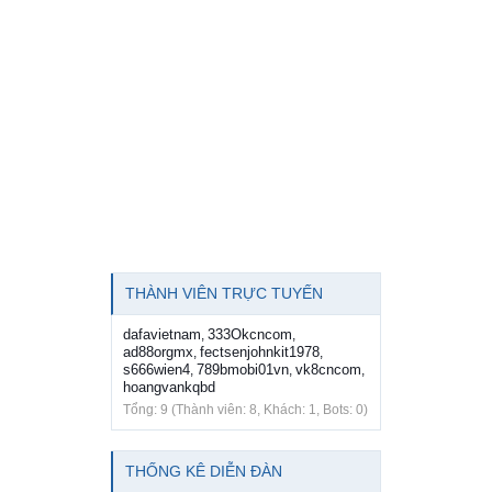
THÀNH VIÊN TRỰC TUYẾN
dafavietnam
333Okcncom
,
,
ad88orgmx
fectsenjohnkit1978
,
,
s666wien4
789bmobi01vn
vk8cncom
,
,
,
hoangvankqbd
Tổng: 9 (Thành viên: 8, Khách: 1, Bots: 0)
THỐNG KÊ DIỄN ĐÀN