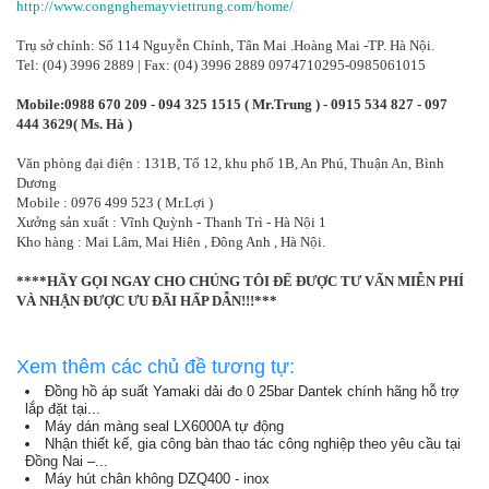
http://www.congnghemayviettrung.com/home/
Trụ sở chính: Số 114 Nguyễn Chính, Tân Mai .Hoàng Mai -TP. Hà Nội.
Tel: (04) 3996 2889 | Fax: (04) 3996 2889 0974710295-0985061015
Mobile:0988 670 209 - 094 325 1515 ( Mr.Trung ) - 0915 534 827 - 097
444 3629( Ms. Hà )
Văn phòng đại điện : 131B, Tổ 12, khu phố 1B, An Phú, Thuận An, Bình
Dương
Mobile : 0976 499 523 ( Mr.Lợi )
Xưởng sản xuất : Vĩnh Quỳnh - Thanh Trì - Hà Nội 1
Kho hàng : Mai Lâm, Mai Hiên , Đông Anh , Hà Nội.
****HÃY GỌI NGAY CHO CHÚNG TÔI ĐỂ ĐƯỢC TƯ VẤN MIỄN PHÍ
VÀ NHẬN ĐƯỢC ƯU ĐÃI HẤP DẪN!!!***
Xem thêm các chủ đề tương tự:
Đồng hồ áp suất Yamaki dải đo 0 25bar Dantek chính hãng hỗ trợ
lắp đặt tại...
Máy dán màng seal LX6000A tự động
Nhận thiết kế, gia công bàn thao tác công nghiệp theo yêu cầu tại
Đồng Nai –...
Máy hút chân không DZQ400 - inox