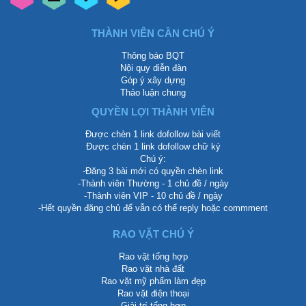
THÀNH VIÊN CẦN CHÚ Ý
Thông báo BQT
Nội quy diễn đàn
Góp ý xây dựng
Thảo luận chung
QUYỀN LỢI THÀNH VIÊN
Được chèn 1 link dofollow bài viết
Được chèn 1 link dofollow chữ ký
Chú ý:
-Đăng 3 bài mới có quyền chèn link
-Thành viên Thường - 1 chủ đề / ngày
-Thành viên VIP - 10 chủ đề / ngày
-Hết quyền đăng chủ để vẫn có thể reply hoặc commment
RAO VẶT CHÚ Ý
Rao vặt tổng hợp
Rao vặt nhà đất
Rao vặt mỹ phẩm làm đẹp
Rao vặt điện thoại
Giải trí tổng hợp