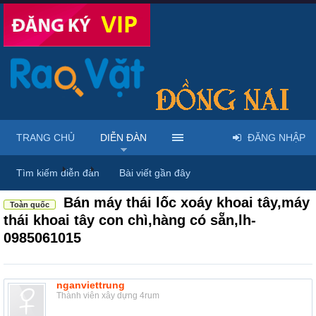
TRANG CHỦ
DIỄN ĐÀN
ĐĂNG NHẬP
Diễn đàn
...
Máy móc & thiết bị công nông nghiệp
Tìm kiếm diễn đàn
Bài viết gần đây
Bán máy thái lốc xoáy khoai tây,máy
Toàn quốc
thái khoai tây con chì,hàng có sẵn,lh-
0985061015
nganviettrung
Thành viên xây dựng 4rum