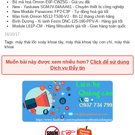
Bộ mã hoá Omron E6F-CWZ5G - Giá ưu đãi
New - Yaskawa SGMJV-04AAA61 - Chuyên thiết bị công nghiệp
New Module Panasonic FP2-C3P - Tự động hoá giá tốt
Màn hình Omron NS12-TS00-V2 - Bh 12 tháng chính hãng
Bình Dương - Xi lanh Festo DNC-125-190-PPV-A - Hàng giá tốt
Module L61P-CM - Hàng Mitsubishi giá tốt - Giao hàng toàn quốc
16/10/17
Tags
:
máy thái lốc xoáy khoai tây
,
máy thái khoai tây con chì
,
máy thái
khoai
Muốn bài này được xem nhiều hơn?
Click để sử dụng
Dịch vụ Đẩy tin