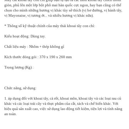
giòn, phủ lên một lớp bột phô mai hàn quốc cực ngon, hay bạn cũng có thể
chọn cho mình những hương vị khác tùy sở thích (vị bơ đường, vị hành tây,
vị Mayonaise, vị tương ớt... và nhiều hương vị khác nữa).
* Thông số kỹ thuật chính của máy thái khoai tây con chì:
Kiểu hoạt động: Dùng tay.
Chất liệu máy : Nhôm + thép không gỉ
Kích thước đóng gói : 370 x 190 x 260 mm
Trọng lượng (Kg) :
Chức năng, sử dụng:
1. áp dụng đối với khoai tây, cà rốt, khoai môn, khoai tây và các loại rau củ
khác và các loại trái cây và thực phẩm của cắt, tách và chế biến khác. Với
hiệu quả sản xuất cao, việc sử dụng lao động tiết kiệm, tiện lợi và tính năng
an toàn.