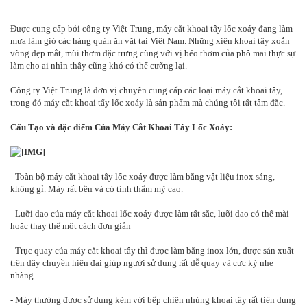
Được cung cấp bởi công ty Việt Trung, máy cắt khoai tây lốc xoáy đang làm
mưa làm gió các hàng quán ăn vặt tại Việt Nam. Những xiên khoai tây xoắn
vòng đẹp mắt, mùi thơm đặc trưng cùng với vị béo thơm của phô mai thực sự
làm cho ai nhìn thây cũng khó có thể cưỡng lại.
Công ty Việt Trung là đơn vị chuyên cung cấp các loại máy cắt khoai tây,
trong đó máy cắt khoai tấy lốc xoáy là sản phẩm mà chúng tôi rất tâm đắc.
Cấu Tạo và đặc điểm Của Máy Cắt Khoai Tây Lốc Xoáy:
- Toàn bộ máy cắt khoai tây lốc xoáy được làm bằng vật liệu inox sáng,
không gỉ. Máy rất bền và có tính thẩm mỹ cao.
- Lưỡi dao của máy cắt khoai lốc xoáy được làm rất sắc, lưỡi dao có thể mài
hoặc thay thế một cách đơn giản
- Trục quay của máy cắt khoai tây thì được làm bằng inox lớn, được sản xuất
trên dây chuyền hiện đại giúp người sử dụng rất dễ quay và cực kỳ nhẹ
nhàng.
- Máy thường được sử dụng kèm với bếp chiên nhúng khoai tây rất tiện dụng