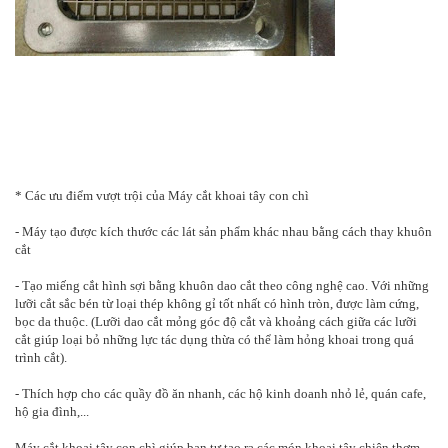
* Các ưu điểm vượt trội của Máy cắt khoai tây con chì
- Máy tạo được kích thước các lát sản phẩm khác nhau bằng cách thay khuôn
cắt
- Tạo miếng cắt hình sợi bằng khuôn dao cắt theo công nghệ cao. Với những
lưỡi cắt sắc bén từ loại thép không gỉ tốt nhất có hình tròn, được làm cứng,
bọc da thuộc. (Lưỡi dao cắt mỏng góc độ cắt và khoảng cách giữa các lưỡi
cắt giúp loại bỏ những lực tác dụng thừa có thể làm hỏng khoai trong quá
trình cắt).
- Thích hợp cho các quầy đồ ăn nhanh, các hộ kinh doanh nhỏ lẻ, quán cafe,
hộ gia đình,...
Máy cắt khoai tây con chì giúp bạn tự tạo ra các món khoai tây chiên thơm