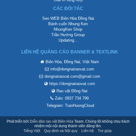
CÁC ĐỐI TÁC
Seo WEB Biên Hòa Đồng Nai
Bánh cuốn Nhung Ken
NhungKen Shop
Trần Hướng Group
Updating...
LIÊN HỆ QUẢNG CÁO BANNER & TEXTLINK
Biên Hòa, Đồng Nai, Việt Nam
info@dongnairaovat.com
dongnairaovat.com@gmail.com
https://dongnairaovat.com
Rao vặt Đồng Nai
Zalo: 0937 734 799
Telegram: TranHuongCloud
Phát triển bởi
Diễn đàn rao vặt Biên Hòa
Team. Chúng tôi không chịu trách
nhiệm mội nội dung thành viên đăng lên.
Tiếng Việt
Quy định và Nội quy
Liên hệ
Trợ giúp