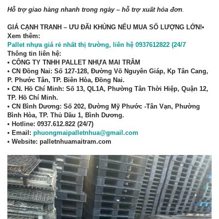
Hỗ trợ giao hàng nhanh trong ngày – hỗ trợ xuất hóa đơn
.
GIÁ CẠNH TRANH – ƯU ĐÃI KHỦNG NẾU MUA SỐ LƯỢNG LỚN!•
Xem thêm:
Pallet nhựa giá rẻ nhất thị trường, liên hệ 0937612822 (24/7
Thông tin liên hệ:
•
CÔNG TY TNHH PALLET NHỰA MAI TRÂM
• CN Đồng Nai:
Số 127-128, Đường Võ Nguyên Giáp, Kp Tân Cang,
P. Phước Tân, TP. Biên Hòa, Đồng Nai.
•
CN. Hồ Chí Minh:
Số 13, QL1A, Phường Tân Thời Hiệp, Quận 12,
TP. Hồ Chí Minh.
•
CN Bình Dương
: Số 202, Đường Mỹ Phước -Tân Vạn, Phường
Bình Hòa, TP. Thủ Dầu 1, Bình Dương.
•
Hotline: 0937.612.822 (24/7)
• Email:
phuongmaipalletnhua@gmail.com
•
Website: palletnhuamaitram.com