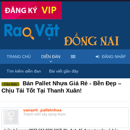
TRANG CHỦ
DIỄN ĐÀN
ĐĂNG NHẬP
Diễn đàn
...
Rao vặt tổng hợp - Uy tín - Miễn phí
Tìm kiếm diễn đàn
Bài viết gần đây
Bán Pallet Nhựa Giá Rẻ - Bền Đẹp –
Cần bán
Chịu Tải Tốt Tại Thanh Xuân!
vananh_palletnhua
Thành viên xây dựng 4rum