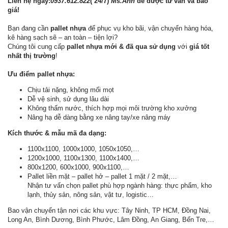
Liên hệ ngay:
0937.612.822
( 24/7)
Ms.Anh
để được tư vấn và báo
giá!
Bạn đang cần
pallet nhựa
để phục vụ kho bãi, vận chuyển hàng hóa,
kê hàng sạch sẽ – an toàn – tiện lợi?
Chúng tôi cung cấp
pallet nhựa mới & đã qua sử dụng
với
giá tốt
nhất thị trường
!
Ưu điểm pallet nhựa:
Chịu tải nặng, không mối mọt
Dễ vệ sinh, sử dụng lâu dài
Không thấm nước, thích hợp mọi môi trường kho xưởng
Nâng hạ dễ dàng bằng xe nâng tay/xe nâng máy
Kích thước & mẫu mã đa dạng:
1100x1100, 1000x1000, 1050x1050,…
1200x1000, 1100x1300, 1100x1400,…
800x1200, 600x1000, 900x1100,…
Pallet liền mặt – pallet hở – pallet 1 mặt / 2 mặt,…
Nhận tư vấn chọn pallet phù hợp ngành hàng: thực phẩm, kho
lạnh, thủy sản, nông sản, vật tư, logistic…
Bao vận chuyển tận nơi các khu vực: Tây Ninh, TP HCM, Đồng Nai,
Long An, Bình Dương, Bình Phước, Lâm Đồng, An Giang, Bến Tre,…