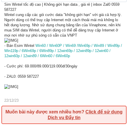
Sim Wintel tốc độ cao | Không giới hạn data , giá rẻ | inbox Zal0 0559
587227
Wintel cung cấp các gói cước data "không giới hạn" với giá cả hợp lý.
Người dùng có thể truy cập Internet một cách thoải mái mà không lo
hết dung lượng. Nhờ sử dụng chung băng tần của Vinaphone, nên khi
mua SIM data Wintel, người dùng có thể dễ dàng truy cập Internet ở
mọi nơi nhờ sự phủ sóng có sẵn của VNPT
- Bán Esim Wintel
Win60 / Win60P / Win69 /Win69p / Win89 / Win89p /
Win119p / 6Win69p / 6Win89p / 12win69p / 12win89p / 12win60 /
12win60p / 12win89 / 6Win60 / 6Win60p
- Cước phí: 69.000/89.000/119.000đ/30ngày
- ZAL0: 0559 587227
22/12/23
Muốn bài này được xem nhiều hơn?
Click để sử dụng
Dịch vụ Đẩy tin