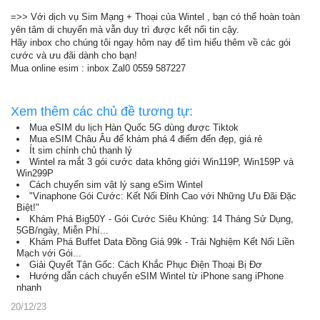
=>> Với dịch vụ Sim Mạng + Thoại của Wintel , bạn có thể hoàn toàn
yên tâm di chuyển mà vẫn duy trì được kết nối tin cậy.
Hãy inbox cho chúng tôi ngay hôm nay để tìm hiểu thêm về các gói
cước và ưu đãi dành cho bạn!
Mua online esim : inbox Zal0 0559 587227
Xem thêm các chủ đề tương tự:
Mua eSIM du lịch Hàn Quốc 5G dùng được Tiktok
Mua eSIM Châu Âu để khám phá 4 điểm đến đẹp, giá rẻ
Ít sim chính chủ thanh lý
Wintel ra mắt 3 gói cước data không giới Win119P, Win159P và
Win299P
Cách chuyển sim vật lý sang eSim Wintel
"Vinaphone Gói Cước: Kết Nối Đỉnh Cao với Những Ưu Đãi Đặc
Biệt!"
Khám Phá Big50Y - Gói Cước Siêu Khủng: 14 Tháng Sử Dụng,
5GB/ngày, Miễn Phí...
Khám Phá Buffet Data Đồng Giá 99k - Trải Nghiệm Kết Nối Liền
Mạch với Gói...
Giải Quyết Tận Gốc: Cách Khắc Phục Điện Thoại Bị Đơ
Hướng dẫn cách chuyển eSIM Wintel từ iPhone sang iPhone
nhanh
20/12/23