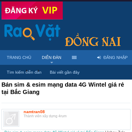
TRANG CHỦ
DIỄN ĐÀN
ĐĂNG NHẬP
Diễn đàn
...
Mua bán sim số đẹp & dịch vụ viễn thông
Tìm kiếm diễn đàn
Bài viết gần đây
Bán sim & esim mạng data 4G Wintel giá rẻ
tại Bắc Giang
namtran08
Thành viên xây dựng 4rum