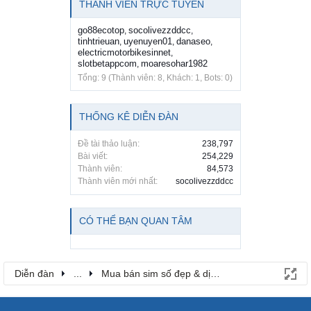
THÀNH VIÊN TRỰC TUYẾN
go88ecotop
socolivezzddcc
,
,
tinhtrieuan
uyenuyen01
danaseo
,
,
,
electricmotorbikesinnet
,
slotbetappcom
moaresohar1982
,
Tổng: 9 (Thành viên: 8, Khách: 1, Bots: 0)
THỐNG KÊ DIỄN ĐÀN
Đề tài thảo luận:
238,797
Bài viết:
254,229
Thành viên:
84,573
Thành viên mới nhất:
socolivezzddcc
CÓ THỂ BẠN QUAN TÂM
Diễn đàn
...
Mua bán sim số đẹp & dịch vụ viễn thông