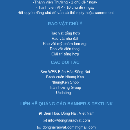
-Thành viên Thường - 1 chủ đề / ngày
-Thành viên VIP - 10 chủ đề / ngày
-Hết quyền đăng chủ để vẫn có thể reply hoặc commment
RAO VẶT CHÚ Ý
Rao vặt tổng hợp
Rao vặt nhà đất
Rao vặt mỹ phẩm làm đẹp
Rao vặt điện thoại
Giải trí tổng hợp
CÁC ĐỐI TÁC
Seo WEB Biên Hòa Đồng Nai
Bánh cuốn Nhung Ken
NhungKen Shop
Trần Hướng Group
Updating...
LIÊN HỆ QUẢNG CÁO BANNER & TEXTLINK
Biên Hòa, Đồng Nai, Việt Nam
info@dongnairaovat.com
dongnairaovat.com@gmail.com