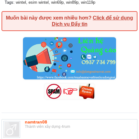
Tags
:
wintel
,
esim wintel
,
win69p
,
win89p
,
win119p
Muốn bài này được xem nhiều hơn?
Click để sử dụng
Dịch vụ Đẩy tin
namtran08
Thành viên xây dựng 4rum