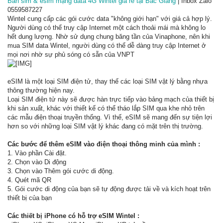
Bán sim & esim mạng data 4G Wintel giá rẻ tại Bắc Giang
| Inbox Zalo
0559587227
Wintel cung cấp các gói cước data "không giới hạn" với giá cả hợp lý.
Người dùng có thể truy cập Internet một cách thoải mái mà không lo
hết dung lượng. Nhờ sử dụng chung băng tần của Vinaphone, nên khi
mua SIM data Wintel, người dùng có thể dễ dàng truy cập Internet ở
mọi nơi nhờ sự phủ sóng có sẵn của VNPT
eSIM là một loại SIM điện tử, thay thế các loại SIM vật lý bằng nhựa
thông thường hiện nay.
Loại SIM điện tử này sẽ được hàn trực tiếp vào bảng mạch của thiết bị
khi sản xuất, khác với thiết kế có thể tháo lắp SIM qua khe nhỏ trên
các mẫu điện thoại truyền thống. Vì thế, eSIM sẽ mang đến sự tiện lợi
hơn so với những loại SIM vật lý khác đang có mặt trên thị trường.
Các bước để thêm eSIM vào điện thoại thông minh của mình :
1. Vào phần Cài đặt.
2. Chọn vào Di động
3. Chọn vào Thêm gói cước di động.
4. Quét mã QR
5. Gói cước di động của bạn sẽ tự động được tải về và kích hoạt trên
thiết bị của bạn
Các thiết bị iPhone có hỗ trợ eSIM Wintel :