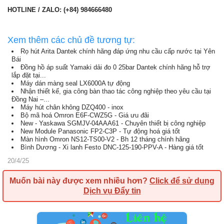
HOTLINE / ZALO:
(+84) 984666480
Xem thêm các chủ đề tương tự:
Rọ hút Arita Dantek chính hãng đáp ứng nhu cầu cấp nước tại Yên
Bái
Đồng hồ áp suất Yamaki dải đo 0 25bar Dantek chính hãng hỗ trợ
lắp đặt tại...
Máy dán màng seal LX6000A tự động
Nhận thiết kế, gia công bàn thao tác công nghiệp theo yêu cầu tại
Đồng Nai –...
Máy hút chân không DZQ400 - inox
Bộ mã hoá Omron E6F-CWZ5G - Giá ưu đãi
New - Yaskawa SGMJV-04AAA61 - Chuyên thiết bị công nghiệp
New Module Panasonic FP2-C3P - Tự động hoá giá tốt
Màn hình Omron NS12-TS00-V2 - Bh 12 tháng chính hãng
Bình Dương - Xi lanh Festo DNC-125-190-PPV-A - Hàng giá tốt
20/4/25
Muốn bài này được xem nhiều hơn?
Click để sử dụng
Dịch vụ Đẩy tin