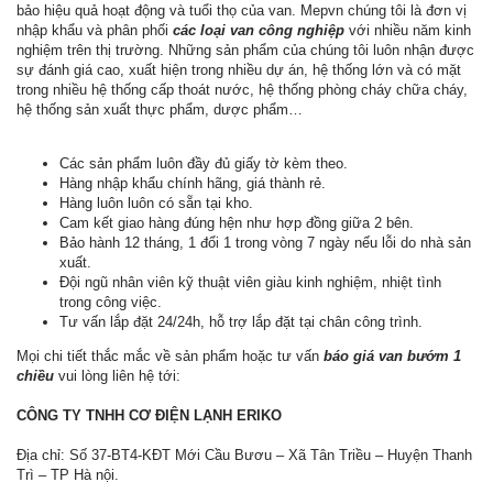
bảo hiệu quả hoạt động và tuổi thọ của van. Mepvn chúng tôi là đơn vị
nhập khẩu và phân phối
các loại
van công nghiệp
với nhiều năm kinh
nghiệm trên thị trường. Những sản phẩm của chúng tôi luôn nhận được
sự đánh giá cao, xuất hiện trong nhiều dự án, hệ thống lớn và có mặt
trong nhiều hệ thống cấp thoát nước, hệ thống phòng cháy chữa cháy,
hệ thống sản xuất thực phẩm, dược phẩm…
Các sản phẩm luôn đầy đủ giấy tờ kèm theo.
Hàng nhập khẩu chính hãng, giá thành rẻ.
Hàng luôn luôn có sẵn tại kho.
Cam kết giao hàng đúng hện như hợp đồng giữa 2 bên.
Bảo hành 12 tháng, 1 đổi 1 trong vòng 7 ngày nếu lỗi do nhà sản
xuất.
Đội ngũ nhân viên kỹ thuật viên giàu kinh nghiệm, nhiệt tình
trong công việc.
Tư vấn lắp đặt 24/24h, hỗ trợ lắp đặt tại chân công trình.
Mọi chi tiết thắc mắc về sản phẩm hoặc tư vấn
báo giá van bướm 1
chiều
vui lòng liên hệ tới:
CÔNG TY TNHH CƠ ĐIỆN LẠNH ERIKO
Địa chỉ: Số 37-BT4-KĐT Mới Cầu Bươu – Xã Tân Triều – Huyện Thanh
Trì – TP Hà nội.