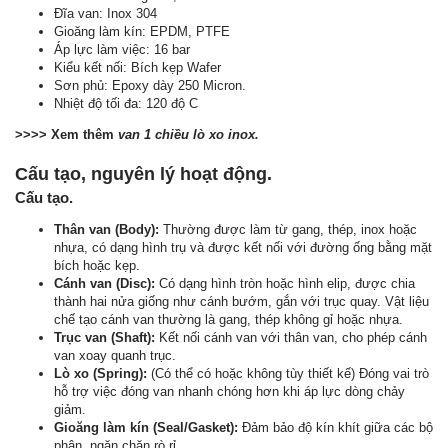
Đĩa van: Inox 304
Gioăng làm kín: EPDM, PTFE
Áp lực làm việc: 16 bar
Kiểu kết nối: Bích kẹp Wafer
Sơn phủ: Epoxy dày 250 Micron.
Nhiệt độ tối đa: 120 độ C
>>>> Xem thêm
van 1 chiều lò xo inox.
Cấu tạo, nguyên lý hoạt động.
Cấu tạo.
Thân van (Body):
Thường được làm từ gang, thép, inox hoặc
nhựa, có dạng hình trụ và được kết nối với đường ống bằng mặt
bích hoặc kẹp.
Cánh van (Disc):
Có dạng hình tròn hoặc hình elip, được chia
thành hai nửa giống như cánh bướm, gắn với trục quay. Vật liệu
chế tạo cánh van thường là gang, thép không gỉ hoặc nhựa.
Trục van (Shaft):
Kết nối cánh van với thân van, cho phép cánh
van xoay quanh trục.
Lò xo (Spring):
(Có thể có hoặc không tùy thiết kế) Đóng vai trò
hỗ trợ việc đóng van nhanh chóng hơn khi áp lực dòng chảy
giảm.
Gioăng làm kín (Seal/Gasket):
Đảm bảo độ kín khít giữa các bộ
phận, ngăn chặn rò rỉ.