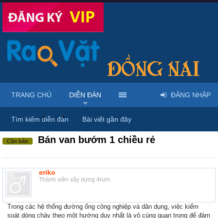
TRANG CHỦ
DIỄN ĐÀN
ĐĂNG NHẬP
Diễn đàn
...
Máy móc & thiết bị công nông nghiệp
Tìm kiếm diễn đàn
Bài viết gần đây
Bán van bướm 1 chiều rẻ
Cần bán
eriko
Thành viên xây dựng 4rum
Trong các hệ thống đường ống công nghiệp và dân dụng, việc kiểm
soát dòng chảy theo một hướng duy nhất là vô cùng quan trọng để đảm