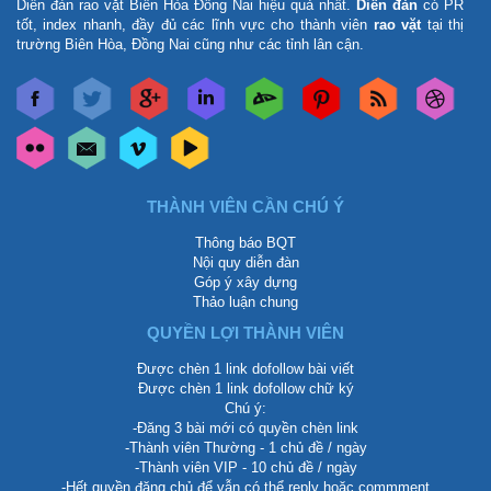
Diễn đàn rao vặt Biên Hòa Đồng Nai
hiệu quả nhất.
Diễn đàn
có PR
tốt, index nhanh, đầy đủ các lĩnh vực cho thành viên
rao vặt
tại thị
trường Biên Hòa, Đồng Nai cũng như các tỉnh lân cận.
THÀNH VIÊN CẦN CHÚ Ý
Thông báo BQT
Nội quy diễn đàn
Góp ý xây dựng
Thảo luận chung
QUYỀN LỢI THÀNH VIÊN
Được chèn 1 link dofollow bài viết
Được chèn 1 link dofollow chữ ký
Chú ý:
-Đăng 3 bài mới có quyền chèn link
-Thành viên Thường - 1 chủ đề / ngày
-Thành viên VIP - 10 chủ đề / ngày
-Hết quyền đăng chủ để vẫn có thể reply hoặc commment