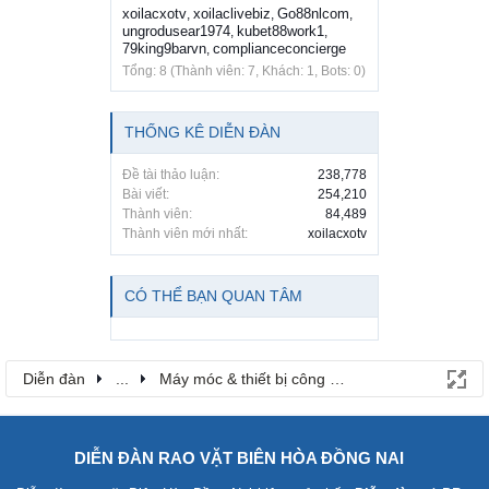
xoilacxotv
xoilaclivebiz
Go88nlcom
,
,
,
ungrodusear1974
kubet88work1
,
,
79king9barvn
complianceconcierge
,
Tổng: 8 (Thành viên: 7, Khách: 1, Bots: 0)
THỐNG KÊ DIỄN ĐÀN
Đề tài thảo luận:
238,778
Bài viết:
254,210
Thành viên:
84,489
Thành viên mới nhất:
xoilacxotv
CÓ THỂ BẠN QUAN TÂM
Diễn đàn
...
Máy móc & thiết bị công nông nghiệp
DIỄN ĐÀN RAO VẶT BIÊN HÒA ĐỒNG NAI