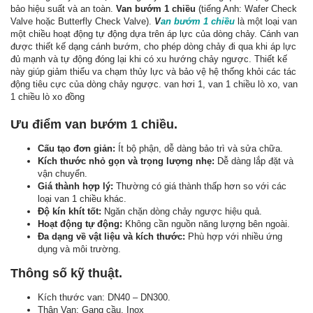
bảo hiệu suất và an toàn.
Van bướm 1 chiều
(tiếng Anh: Wafer Check
Valve hoặc Butterfly Check Valve).
V
an bướm 1 chiều
là một loại van
một chiều hoạt động tự động dựa trên áp lực của dòng chảy. Cánh van
được thiết kế dạng cánh bướm, cho phép dòng chảy đi qua khi áp lực
đủ mạnh và tự động đóng lại khi có xu hướng chảy ngược. Thiết kế
này giúp giảm thiểu va chạm thủy lực và bảo vệ hệ thống khỏi các tác
động tiêu cực của dòng chảy ngược. van hơi 1, van 1 chiều lò xo, van
1 chiều lò xo đồng
Ưu điểm van bướm 1 chiều.
Cấu tạo đơn giản:
Ít bộ phận, dễ dàng bảo trì và sửa chữa.
Kích thước nhỏ gọn và trọng lượng nhẹ:
Dễ dàng lắp đặt và
vận chuyển.
Giá thành hợp lý:
Thường có giá thành thấp hơn so với các
loại van 1 chiều khác.
Độ kín khít tốt:
Ngăn chặn dòng chảy ngược hiệu quả.
Hoạt động tự động:
Không cần nguồn năng lượng bên ngoài.
Đa dạng về vật liệu và kích thước:
Phù hợp với nhiều ứng
dụng và môi trường.
Thông số kỹ thuật.
Kích thước van: DN40 – DN300.
Thân Van: Gang cầu, Inox