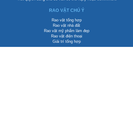
RAO VẶT CHÚ Ý
Rao vặt tổng hợp
Rao vặt nhà đất
Rao vặt mỹ phẩm làm đẹp
Rao vặt điện thoại
Giải trí tổng hợp
CÁC ĐỐI TÁC
Seo WEB Biên Hòa Đồng Nai
Bánh cuốn Nhung Ken
NhungKen Shop
Trần Hướng Group
Updating...
LIÊN HỆ QUẢNG CÁO BANNER & TEXTLINK
Biên Hòa, Đồng Nai, Việt Nam
info@dongnairaovat.com
dongnairaovat.com@gmail.com
https://dongnairaovat.com
Rao vặt Đồng Nai