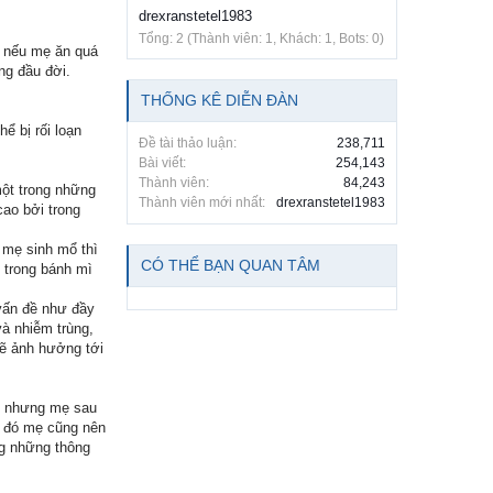
drexranstetel1983
Tổng: 2 (Thành viên: 1, Khách: 1, Bots: 0)
, nếu mẹ ăn quá
ng đầu đời.
THỐNG KÊ DIỄN ĐÀN
ể bị rối loạn
Đề tài thảo luận:
238,711
Bài viết:
254,143
Thành viên:
84,243
một trong những
Thành viên mới nhất:
drexranstetel1983
cao bởi trong
 mẹ sinh mổ thì
CÓ THỂ BẠN QUAN TÂM
 trong bánh mì
 vấn đề như đầy
và nhiễm trùng,
sẽ ảnh hưởng tới
, nhưng mẹ sau
i đó mẹ cũng nên
ng những thông