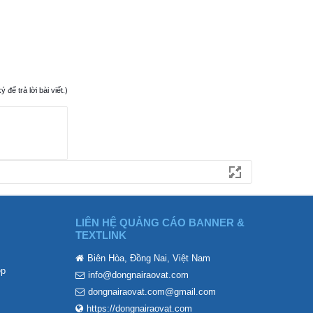
ể trả lời bài viết.)
LIÊN HỆ QUẢNG CÁO BANNER &
TEXTLINK
Biên Hòa, Đồng Nai, Việt Nam
ẹp
info@dongnairaovat.com
dongnairaovat.com@gmail.com
https://dongnairaovat.com