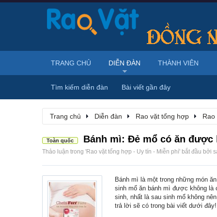
TRANG CHỦ
DIỄN ĐÀN
THÀNH VIÊN
Tìm kiếm diễn đàn
Bài viết gần đây
Trang chủ
Diễn đàn
Rao vặt tổng hợp
Rao 
Bánh mì: Đẻ mổ có ăn được
Toàn quốc
Thảo luận trong '
Rao vặt tổng hợp - Uy tín - Miễn phí
' bắt đầu bởi
s
Bánh mì là một trong những món ăn
sinh mổ ăn bánh mì được không là 
sinh, nhất là sau sinh mổ không nê
trả lời sẽ có trong bài viết dưới đây!