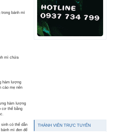
 trong bánh mì
ánh mì chứa
ng hàm lượng
n cáo mẹ nên
nhưng hàm lượng
o cơ thể bằng
c.
 sinh có thể dẫn
THÀNH VIÊN TRỰC TUYẾN
 bánh mì đen để