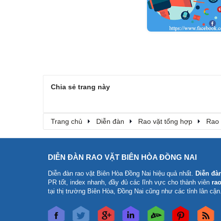
Chia sẻ trang này
Trang chủ
Diễn đàn
Rao vặt tổng hợp
Rao 
DIỄN ĐÀN RAO VẶT BIÊN HÒA ĐỒNG NAI
Diễn đàn rao vặt Biên Hòa Đồng Nai
hiệu quả nhất.
Diễn đà
PR tốt, index nhanh, đầy đủ các lĩnh vực cho thành viên
rao
tại thị trường Biên Hòa, Đồng Nai cũng như các tỉnh lân cận