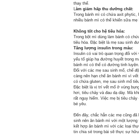
thay thế.
L
àm giảm hấp thu dưỡng chất:
Trong bánh mì có chứa axit phytic, 
nhiều bánh mì có thể khiến sữa mẹ 
Không tốt cho hệ tiêu hóa:
Trong bột mì dùng làm bánh có chứa 
tiêu hóa. Đặc biệt là mẹ sau sinh đ
Tăng lượng insulin trong máu:
Insulin có vai trò quan trọng đối v
yếu tố giúp hạ đường huyết trong m
bánh mì có thể có đường tinh luyện
Đối với các mẹ sau sinh mổ, chế độ
càng nên hạn chế ăn bánh mì vì vết
có chứa gluten, mẹ sau sinh mổ tiê
Đặc biệt là vị trí vết mổ ở vùng bụ
hơi, tiêu chảy và đau dạ dày. Mà khi
rất nguy hiểm. Việc mẹ bị tiêu chả
bé yêu.
Đến đây, chắc hẳn các mẹ cũng đã 
sinh nên ăn bánh mì với một lượng 
kết hợp ăn bánh mì với các loại t
tin chia sẻ trong bài sẽ thực sự hữu