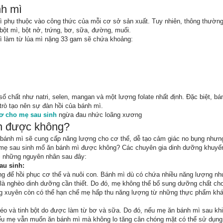
nh mì
 phụ thuộc vào công thức của mỗi cơ sở sản xuất. Tuy nhiên, thông thường
bột mì, bột nở, trứng, bơ, sữa, đường, muối.
mì làm từ lúa mì nặng 33 gam sẽ chứa khoảng:
số chất như natri, selen, mangan và một lượng folate nhất định. Đặc biệt, b
i trò tạo nên sự đàn hồi của bánh mì.
cơ cho mẹ sau sinh
ngừa đau nhức loãng xương
n được không?
ăn bánh mì sẽ cung cấp năng lượng cho cơ thể, dễ tạo cảm giác no bụng như
 mẹ sau sinh mổ ăn bánh mì được không? Các chuyên gia dinh dưỡng khuyế
ởi những nguyên nhân sau đây:
au sinh:
ợng để hồi phục cơ thể và nuôi con. Bánh mì dù có chứa nhiều năng lượng 
o là nghèo dinh dưỡng cần thiết. Do đó, mẹ không thể bổ sung dưỡng chất ch
 xuyên còn có thể hạn chế mẹ hấp thu năng lượng từ những thực phẩm khá
éo và tinh bột do được làm từ bơ và sữa. Do đó, nếu mẹ ăn bánh mì sau khi
Nếu mẹ vẫn muốn ăn bánh mì mà không lo tăng cân chóng mặt có thể sử dụng