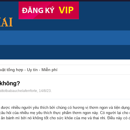
vặt tổng hợp - Uy tín - Miễn phí
 không?
attotbabauchelaferrforte
,
14/8/23
.
 được nhiều người yêu thích bởi chúng có hương vị thơm ngon và tiện dụng.
câu hỏi của nhiều mẹ yêu thích thực phẩm thơm ngon này. Có người lại cho
n ăn bánh mì bởi nó không tốt cho sức khỏe của mẹ và thai nhi. Điều này có