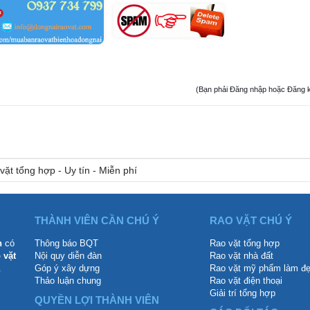
(Bạn phải Đăng nhập hoặc Đăng ký đ
vặt tổng hợp - Uy tín - Miễn phí
THÀNH VIÊN CẦN CHÚ Ý
RAO VẶT CHÚ Ý
n
có
Thông báo BQT
Rao vặt tổng hợp
 vặt
Nội quy diễn đàn
Rao vặt nhà đất
.
Góp ý xây dựng
Rao vặt mỹ phẩm làm đ
Thảo luận chung
Rao vặt điện thoại
Giải trí tổng hợp
QUYỀN LỢI THÀNH VIÊN