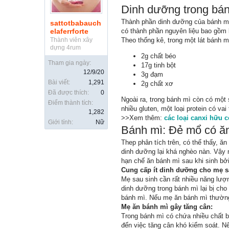
Dinh dưỡng trong bá
Thành phần dinh dưỡng của bánh mì
sattotbabauch
elaferrforte
có thành phần nguyên liệu bao gồm 
Thành viên xây
Theo thống kê, trong một lát bánh 
dựng 4rum
2g chất béo
Tham gia ngày:
17g tinh bột
12/9/20
3g đạm
Bài viết:
1,291
2g chất xơ
Đã được thích:
0
Ngoài ra, trong bánh mì còn có một 
Điểm thành tích:
nhiều gluten, một loại protein có va
1,282
>>Xem thêm:
các loại canxi hữu 
Giới tính:
Nữ
Bánh mì: Đẻ mổ có ă
Thep phân tích trên, có thể thấy, 
dinh dưỡng lại khá nghèo nàn. Vậy
hạn chế ăn bánh mì sau khi sinh b
Cung cấp ít dinh dưỡng cho mẹ s
Mẹ sau sinh cần rất nhiều năng lư
dinh dưỡng trong bánh mì lại bị ch
bánh mì. Nếu mẹ ăn bánh mì thường
Mẹ ăn bánh mì gây tăng cân:
Trong bánh mì có chứa nhiều chất b
đến việc tăng cân khó kiểm soát. 