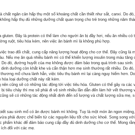
là chất ngăn cản hấp thụ một số khoáng chất cần thiết như sắt, canxi. Do đó
không hấp thụ đủ những dưỡng chất quan trọng cho trẻ trong những năm thá
gluten. Đây là protein có thể làm cho người ăn bị đầy hơi, nếu ăn nhiều có th
ường ruột, tiêu hóa kém, nên việc ăn bánh mì là không phù hợp.
ới việc trao đổi chất, cung cấp năng lượng hoạt động cho cơ thể. Đây cũng là 
áu. Nếu mẹ ăn quá nhiều bánh mì có thể khiến lượng insulin trong máu tăng 
. Do đó, đường huyết của mẹ không được đảm bảo trong quá trình sau sinh.
 dinh dưỡng còn khắt khe và cẩn thận hơn mẹ sinh thường rất nhiều. Do đó,
 thương mổ chưa lành hẳn, việc tiêu thụ bánh mì lại càng nguy hiểm hơn. Do
u hóa loại dưỡng chất này rất kém.
ng nên cũng sẽ có những tác động tới việc tiêu hóa. Gluten có thể gây ra các
 bị tiêu chảy thì mẹ sẽ phải đi vệ sinh nhiều lần dẫn đến làm hở vết thương 
y cũng sẽ có những tác động nhất định đến số lượng và chất lượng sữa mẹ, 
biết sau sinh mổ có ăn được bánh mì không. Tuy là một món ăn ngon miệng
vừa phải được chế biến từ các nguyên liệu tốt cho sức khoẻ. Song song vớ
hực phẩm khác để đảm bảo cung cấp đầy đủ dinh dưỡng cho cơ thể. Mong rằ
 ích đối với các mẹ.