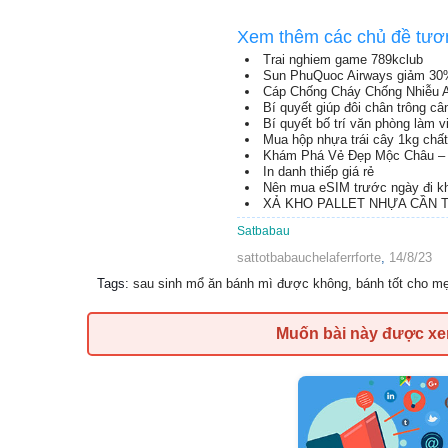
Xem thêm các chủ đề tươ
Trai nghiem game 789kclub
Sun PhuQuoc Airways giảm 30
Cáp Chống Cháy Chống Nhiễu 
Bí quyết giúp đôi chân trông c
Bí quyết bố trí văn phòng làm 
Mua hộp nhựa trái cây 1kg chất
Khám Phá Vẻ Đẹp Mộc Châu – 
In danh thiếp giá rẻ
Nên mua eSIM trước ngày đi kh
XẢ KHO PALLET NHỰA CẦN TH
Satbabau
sattotbabauchelaferrforte
,
14/8/23
Tags
:
sau sinh mổ ăn bánh mì được không
,
bánh tốt cho m
Muốn bài này được x