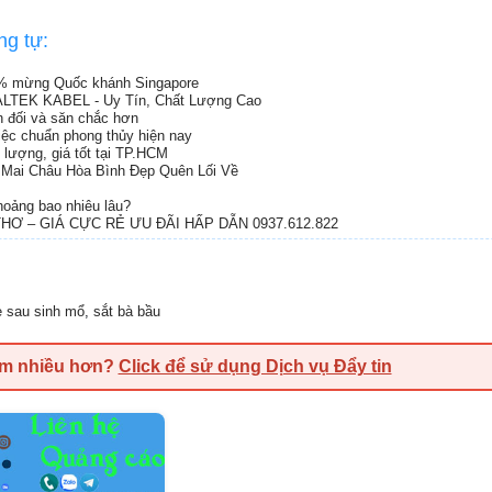
ng tự:
% mừng Quốc khánh Singapore
ALTEK KABEL - Uy Tín, Chất Lượng Cao
ân đối và săn chắc hơn
việc chuẩn phong thủy hiện nay
 lượng, giá tốt tại TP.HCM
Mai Châu Hòa Bình Đẹp Quên Lối Về
oảng bao nhiêu lâu?
Ơ – GIÁ CỰC RẺ ƯU ĐÃI HẤP DẪN 0937.612.822
ẹ sau sinh mổ
,
sắt bà bầu
em nhiều hơn?
Click để sử dụng Dịch vụ Đẩy tin