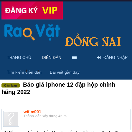
TRANG CHỦ
DIỄN ĐÀN
ĐĂNG NHẬP
Diễn đàn
...
Mua bán & sửa điện thoại
Tìm kiếm diễn đàn
Bài viết gần đây
Báo giá iphone 12 đập hộp chính
Cần bán
hãng 2022
wifim001
Thành viên xây dựng 4rum