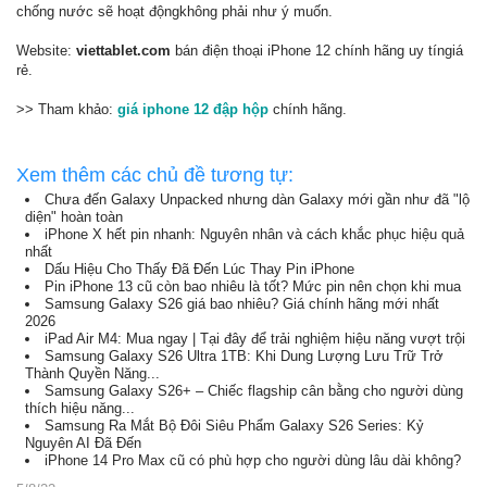
chống nước sẽ hoạt độngkhông phải như ý muốn.
Website:
viettablet.com
bán điện thoại iPhone 12 chính hãng uy tíngiá
rẻ.
>> Tham khảo:
giá iphone 12 đập hộp
chính hãng.
Xem thêm các chủ đề tương tự:
Chưa đến Galaxy Unpacked nhưng dàn Galaxy mới gần như đã "lộ
diện" hoàn toàn
iPhone X hết pin nhanh: Nguyên nhân và cách khắc phục hiệu quả
nhất
Dấu Hiệu Cho Thấy Đã Đến Lúc Thay Pin iPhone
Pin iPhone 13 cũ còn bao nhiêu là tốt? Mức pin nên chọn khi mua
Samsung Galaxy S26 giá bao nhiêu? Giá chính hãng mới nhất
2026
iPad Air M4: Mua ngay | Tại đây để trải nghiệm hiệu năng vượt trội
Samsung Galaxy S26 Ultra 1TB: Khi Dung Lượng Lưu Trữ Trở
Thành Quyền Năng...
Samsung Galaxy S26+ – Chiếc flagship cân bằng cho người dùng
thích hiệu năng...
Samsung Ra Mắt Bộ Đôi Siêu Phẩm Galaxy S26 Series: Kỷ
Nguyên AI Đã Đến
iPhone 14 Pro Max cũ có phù hợp cho người dùng lâu dài không?