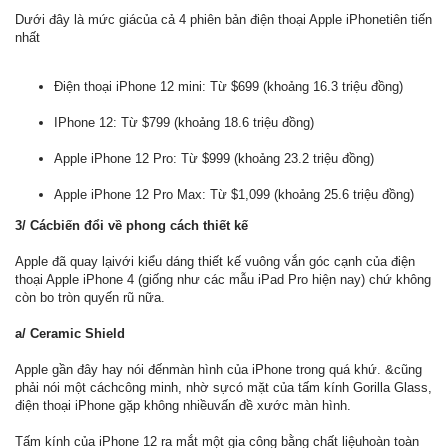
Dưới đây là mức giácủa cả 4 phiên bản điện thoại Apple iPhonetiên tiến
nhất
Điện thoại iPhone 12 mini: Từ $699 (khoảng 16.3 triệu đồng)
IPhone 12: Từ $799 (khoảng 18.6 triệu đồng)
Apple iPhone 12 Pro: Từ $999 (khoảng 23.2 triệu đồng)
Apple iPhone 12 Pro Max: Từ $1,099 (khoảng 25.6 triệu đồng)
3/ Cácbiến đổi về phong cách thiết kế
Apple đã quay lạivới kiểu dáng thiết kế vuông vắn góc cạnh của điện
thoại Apple iPhone 4 (giống như các mẫu iPad Pro hiện nay) chứ không
còn bo tròn quyến rũ nữa.
a/ Ceramic Shield
Apple gần đây hay nói đếnmàn hình của iPhone trong quá khứ. &cũng
phải nói một cáchcông minh, nhờ sựcó mặt của tấm kính Gorilla Glass,
điện thoại iPhone gặp không nhiềuvấn đề xước màn hình.
Tấm kính của iPhone 12 ra mắt một gia công bằng chất liệuhoàn toàn