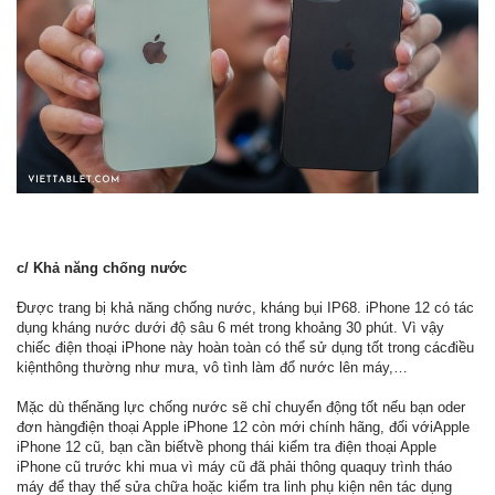
c/ Khả năng chống nước
Được trang bị khả năng chống nước, kháng bụi IP68. iPhone 12 có tác
dụng kháng nước dưới độ sâu 6 mét trong khoảng 30 phút. Vì vậy
chiếc điện thoại iPhone này hoàn toàn có thể sử dụng tốt trong cácđiều
kiệnthông thường như mưa, vô tình làm đổ nước lên máy,…
Mặc dù thếnăng lực chống nước sẽ chỉ chuyển động tốt nếu bạn oder
đơn hàngđiện thoại Apple iPhone 12 còn mới chính hãng, đối vớiApple
iPhone 12 cũ, bạn cần biếtvề phong thái kiểm tra điện thoại Apple
iPhone cũ trước khi mua vì máy cũ đã phải thông quaquy trình tháo
máy để thay thế sửa chữa hoặc kiểm tra linh phụ kiện nên tác dụng