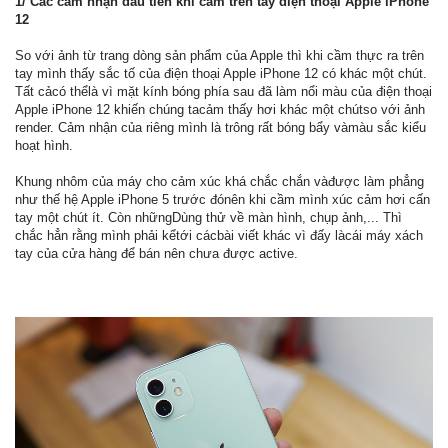
1/ Các cảm nhận đầu tiên khi cầm trên tay điện thoại Apple iPhone
12
So với ảnh từ trang dòng sản phẩm của Apple thì khi cầm thực ra trên
tay mình thấy sắc tố của điện thoại Apple iPhone 12 có khác một chút.
Tất cảcó thểlà vì mặt kính bóng phía sau đã làm nổi màu của điện thoại
Apple iPhone 12 khiến chúng tacảm thấy hơi khác một chútso với ảnh
render. Cảm nhận của riêng mình là trông rất bóng bẩy vàmàu sắc kiểu
hoạt hình.
Khung nhôm của máy cho cảm xúc khá chắc chắn vàđược làm phẳng
như thế hệ Apple iPhone 5 trước đónên khi cầm mình xúc cảm hơi cấn
tay một chút ít. Còn nhữngDùng thử về màn hình, chụp ảnh,... Thì
chắc hẳn rằng mình phải kểtới cácbài viết khác vì đấy làcái máy xách
tay của cửa hàng để bán nên chưa được active.