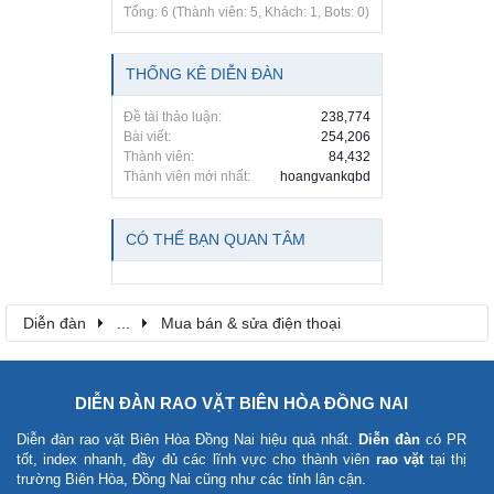
Tổng: 6 (Thành viên: 5, Khách: 1, Bots: 0)
THỐNG KÊ DIỄN ĐÀN
Đề tài thảo luận:
238,774
Bài viết:
254,206
Thành viên:
84,432
Thành viên mới nhất:
hoangvankqbd
CÓ THỂ BẠN QUAN TÂM
Diễn đàn
...
Mua bán & sửa điện thoại
DIỄN ĐÀN RAO VẶT BIÊN HÒA ĐỒNG NAI
Diễn đàn rao vặt Biên Hòa Đồng Nai
hiệu quả nhất.
Diễn đàn
có PR
tốt, index nhanh, đầy đủ các lĩnh vực cho thành viên
rao vặt
tại thị
trường Biên Hòa, Đồng Nai cũng như các tỉnh lân cận.