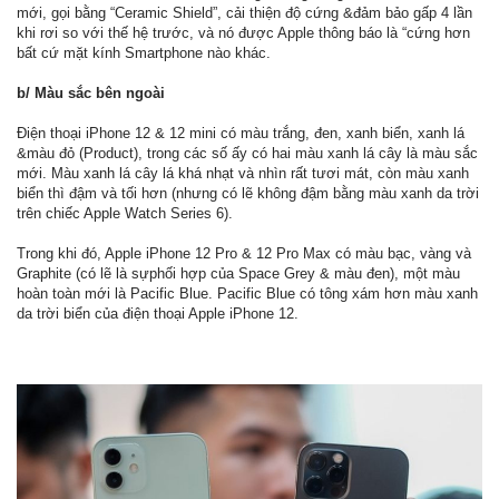
mới, gọi bằng “Ceramic Shield”, cải thiện độ cứng &đảm bảo gấp 4 lần
khi rơi so với thế hệ trước, và nó được Apple thông báo là “cứng hơn
bất cứ mặt kính Smartphone nào khác.
b/ Màu sắc bên ngoài
Điện thoại iPhone 12 & 12 mini có màu trắng, đen, xanh biển, xanh lá
&màu đỏ (Product), trong các số ấy có hai màu xanh lá cây là màu sắc
mới. Màu xanh lá cây lá khá nhạt và nhìn rất tươi mát, còn màu xanh
biển thì đậm và tối hơn (nhưng có lẽ không đậm bằng màu xanh da trời
trên chiếc Apple Watch Series 6).
Trong khi đó, Apple iPhone 12 Pro & 12 Pro Max có màu bạc, vàng và
Graphite (có lẽ là sựphối hợp của Space Grey & màu đen), một màu
hoàn toàn mới là Pacific Blue. Pacific Blue có tông xám hơn màu xanh
da trời biển của điện thoại Apple iPhone 12.