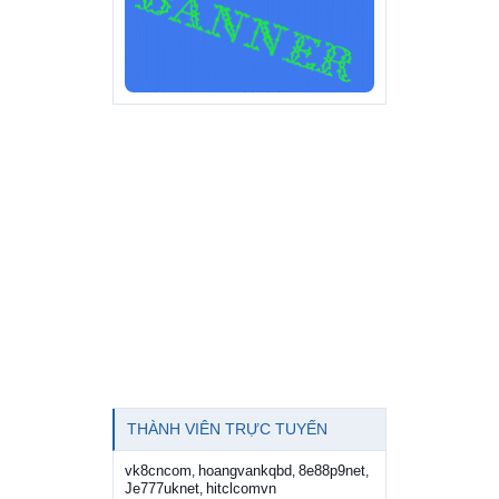
THÀNH VIÊN TRỰC TUYẾN
vk8cncom
hoangvankqbd
8e88p9net
,
,
,
Je777uknet
hitclcomvn
,