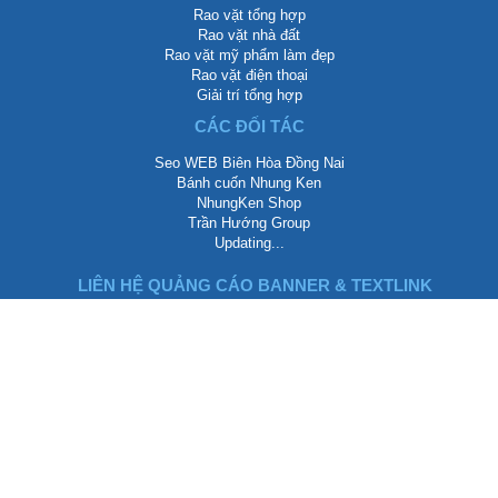
Rao vặt tổng hợp
Rao vặt nhà đất
Rao vặt mỹ phẩm làm đẹp
Rao vặt điện thoại
Giải trí tổng hợp
CÁC ĐỐI TÁC
Seo WEB Biên Hòa Đồng Nai
Bánh cuốn Nhung Ken
NhungKen Shop
Trần Hướng Group
Updating...
LIÊN HỆ QUẢNG CÁO BANNER & TEXTLINK
Biên Hòa, Đồng Nai, Việt Nam
info@dongnairaovat.com
dongnairaovat.com@gmail.com
https://dongnairaovat.com
Rao vặt Đồng Nai
Zalo: 0937 734 799
Telegram: TranHuongCloud