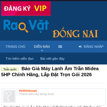
TRANG CHỦ
DIỄN ĐÀN
ĐĂNG NHẬP
Diễn đàn
...
Mua bán & sửa điện tử, điện lạnh
Tìm kiếm diễn đàn
Bài viết gần đây
Báo Giá Máy Lạnh Âm Trần Midea
Toàn quốc
5HP Chính Hãng, Lắp Đặt Trọn Gói 2026
tinhtrieuan
Thành viên xây dựng 4rum